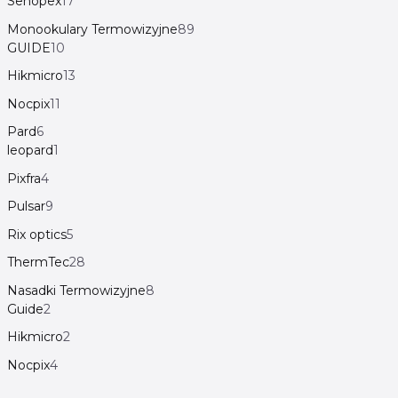
Senopex
17
Monookulary Termowizyjne
89
GUIDE
10
Hikmicro
13
Nocpix
11
Pard
6
leopard
1
Pixfra
4
Pulsar
9
Rix optics
5
ThermTec
28
Nasadki Termowizyjne
8
Guide
2
Hikmicro
2
Nocpix
4