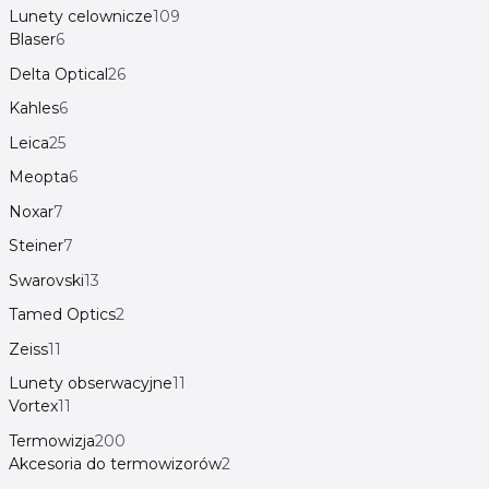
Lunety celownicze
109
Blaser
6
Delta Optical
26
Kahles
6
Leica
25
Meopta
6
Noxar
7
Steiner
7
Swarovski
13
Tamed Optics
2
Zeiss
11
Lunety obserwacyjne
11
Vortex
11
Termowizja
200
Akcesoria do termowizorów
2