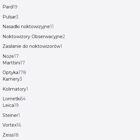
Pard
19
Pulsar
3
Nasadki noktowizyjne
11
Noktowizory Obserwacyjne
2
Zasilanie do noktowizorów
1
Noże
17
Marttiini
17
Optyka
178
Kamery
3
Kolimatory
1
Lornetki
54
Leica
19
Steiner
1
Vortex
16
Zeiss
18