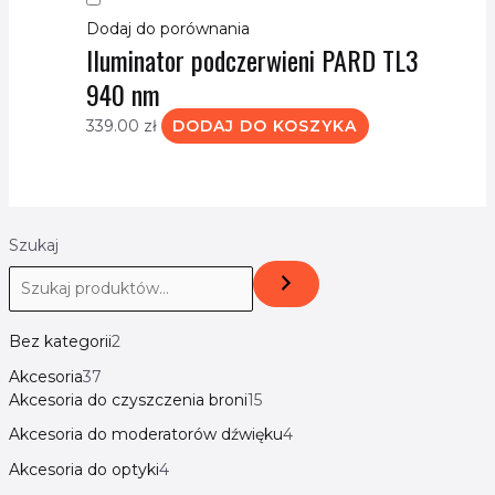
Dodaj do porównania
Iluminator podczerwieni PARD TL3
940 nm
339.00
zł
DODAJ DO KOSZYKA
Szukaj
Bez kategorii
2
Akcesoria
37
Akcesoria do czyszczenia broni
15
Akcesoria do moderatorów dźwięku
4
Akcesoria do optyki
4