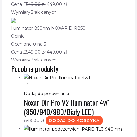
Cena £
549.00
zł
449.00
zł
Wymiary
Brak danych
Iluminator 850nm NOXAR DIR850
Opinie
Oceniono
0
na 5
Cena £
549.00
zł
449.00
zł
Wymiary
Brak danych
Podobne produkty
Dodaj do porównania
Noxar Dir Pro V2 Iluminator 4w1
(850/940/980/Biały LED)
849.00
zł
DODAJ DO KOSZYKA