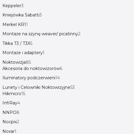
Keppeler
3
Kniejówka Sabatti
3
Merkel KR1
1
Montaże na szynę weaver/ picatinny
2
Tikka T3 / T3X
5
Montaże i adaptery
1
Noktowizja
85
Akcesoria do noktowizorów
6
Iluminatory podczerwieni
14
Lunety i Celowniki Noktowizyjne
53
Hikmicro
15
InfiRay
4
NNPO
8
Nocpix
2
Noxar
1