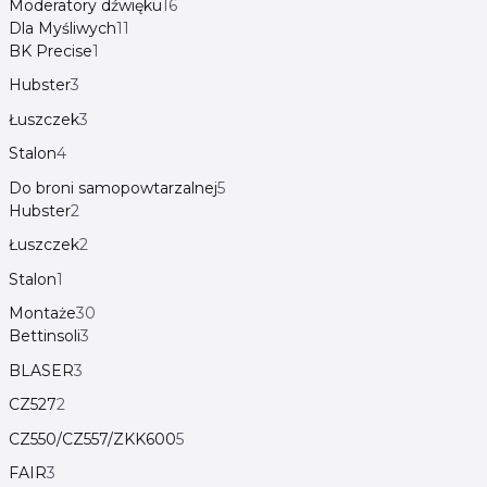
Moderatory dźwięku
16
Dla Myśliwych
11
BK Precise
1
Hubster
3
Łuszczek
3
Stalon
4
Do broni samopowtarzalnej
5
Hubster
2
Łuszczek
2
Stalon
1
Montaże
30
Bettinsoli
3
BLASER
3
CZ527
2
CZ550/CZ557/ZKK600
5
FAIR
3