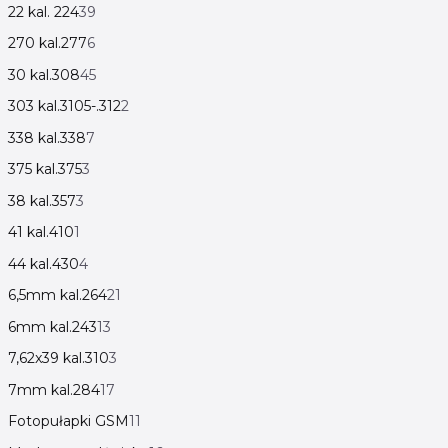
22 kal. 224
39
270 kal.277
6
30 kal.308
45
303 kal.3105-.312
2
338 kal.338
7
375 kal.375
3
38 kal.357
3
41 kal.410
1
44 kal.430
4
6,5mm kal.264
21
6mm kal.243
13
7,62x39 kal.310
3
7mm kal.284
17
Fotopułapki GSM
11