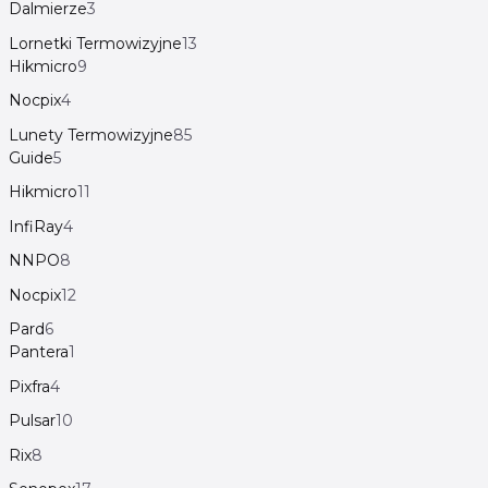
Dalmierze
3
Lornetki Termowizyjne
13
Hikmicro
9
Nocpix
4
Lunety Termowizyjne
85
Guide
5
Hikmicro
11
InfiRay
4
NNPO
8
Nocpix
12
Pard
6
Pantera
1
Pixfra
4
Pulsar
10
Rix
8