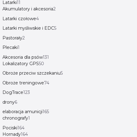
Latarki
11
Akumulatory i akcesoria
2
Latarki czołowe
4
Latarki myśliwskie i EDC
5
Pastorały
2
Plecaki
1
Akcesoria dla psów
131
Lokalizatory GPS
50
Obroże przeciw szczekaniu
5
Obroże treningowe
74
DogTrace
123
drony
6
elaboracja amunicji
165
chronografy
1
Pociski
164
Hornady
164