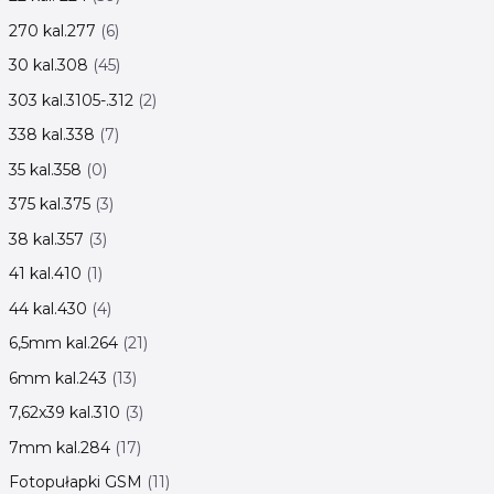
270 kal.277
6
30 kal.308
45
303 kal.3105-.312
2
338 kal.338
7
35 kal.358
0
375 kal.375
3
38 kal.357
3
41 kal.410
1
44 kal.430
4
6,5mm kal.264
21
6mm kal.243
13
7,62x39 kal.310
3
7mm kal.284
17
Fotopułapki GSM
11