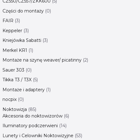
CZ550/CZ557/ZKK600
5
Części do montaży
0
FAIR
3
Keppeler
3
Kniejówka Sabatti
3
Merkel KR1
1
Montaże na szynę weaver/ picatinny
2
Sauer 303
0
Tikka T3 / T3X
5
Montaże i adaptery
1
nocpix
0
Noktowizja
85
Akcesoria do noktowizorów
6
Iluminatory podczerwieni
14
Lunety i Celowniki Noktowizyjne
53