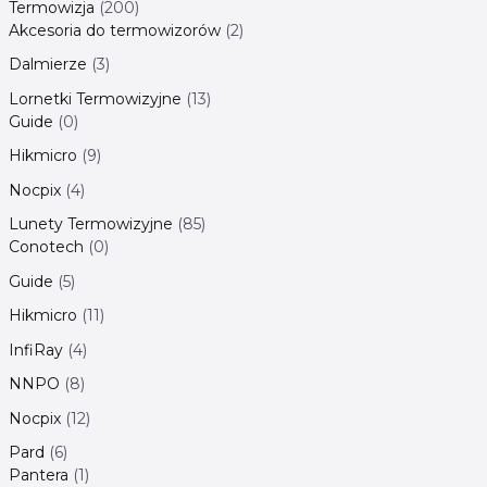
Termowizja
200
Akcesoria do termowizorów
2
Dalmierze
3
Lornetki Termowizyjne
13
Guide
0
Hikmicro
9
Nocpix
4
Lunety Termowizyjne
85
Conotech
0
Guide
5
Hikmicro
11
InfiRay
4
NNPO
8
Nocpix
12
Pard
6
Pantera
1