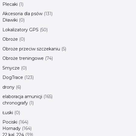
Plecaki
1
Akcesoria dla psów
131
Dławiki
0
Lokalizatory GPS
50
Obroże
0
Obroże przeciw szczekaniu
5
Obroże treningowe
74
Smycze
0
DogTrace
123
drony
6
elaboracja amunicji
165
chronografy
1
Łuski
0
Pociski
164
Hornady
164
22 kal. 224
39