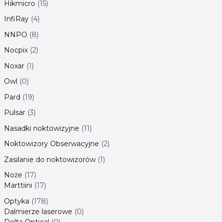
Hikmicro
15
InfiRay
4
NNPO
8
Nocpix
2
Noxar
1
Owl
0
Pard
19
Pulsar
3
Nasadki noktowizyjne
11
Noktowizory Obserwacyjne
2
Zasilanie do noktowizorów
1
Noże
17
Marttiini
17
Optyka
178
Dalmierze laserowe
0
Delta Optical
0