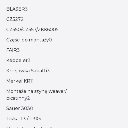
BLASER
3
CZ527
2
CZ550/CZ557/ZKK600
5
Części do montaży
0
FAIR
3
Keppeler
3
Kniejówka Sabatti
3
Merkel KR1
1
Montaże na szynę weaver/
picatinny
2
Sauer 303
0
Tikka T3 / T3X
5