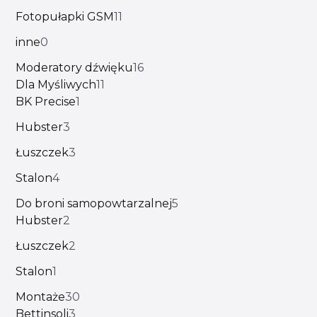
Fotopułapki GSM
11
inne
0
Moderatory dźwięku
16
Dla Myśliwych
11
BK Precise
1
Hubster
3
Łuszczek
3
Stalon
4
Do broni samopowtarzalnej
5
Hubster
2
Łuszczek
2
Stalon
1
Montaże
30
Bettinsoli
3