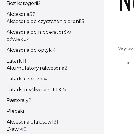
Bez kategorii
2
Akcesoria
37
Akcesoria do czyszczenia broni
15
Akcesoria do moderatorów
dźwięku
4
Wyświe
Akcesoria do optyki
4
Latarki
11
Akumulatory i akcesoria
2
Latarki czołowe
4
Latarki myśliwskie i EDC
5
Pastorały
2
Plecaki
1
Akcesoria dla psów
131
Dławiki
0