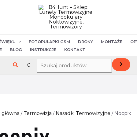
Posortowane
według
najnowszych
ŹWIĘKU
FOTOPUŁAPKI GSM
DRONY
MONTAŻE
OP
E
BLOG
INSTRUKCJE
KONTAKT
Szukaj
0
a główna
/
Termowizja
/
Nasadki Termowizyjne
/ Nocpix
ocpix