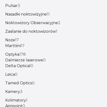
Pulsar
3
Nasadki noktowizyjne
11
Noktowizory Obserwacyjne
2
Zasilanie do noktowizorów
1
Noże
17
Marttiini
17
Optyka
178
Dalmierze laserowe
0
Delta Optical
0
Leica
0
Tamed Optics
0
Kamery
3
Kolimatory
1
Aimpoint
0