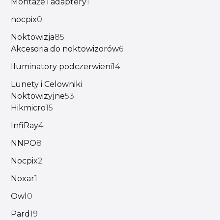
Montaże i adaptery
1
nocpix
0
Noktowizja
85
Akcesoria do noktowizorów
6
Iluminatory podczerwieni
14
Lunety i Celowniki
Noktowizyjne
53
Hikmicro
15
InfiRay
4
NNPO
8
Nocpix
2
Noxar
1
Owl
0
Pard
19