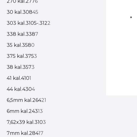
270 kal.277
6
30 kal.308
45
303 kal.3105-.312
2
338 kal.338
7
35 kal.358
0
375 kal.375
3
38 kal.357
3
41 kal.410
1
44 kal.430
4
6,5mm kal.264
21
6mm kal.243
13
7,62x39 kal.310
3
7mm kal.284
17