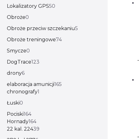
Lokalizatory GPS
50
Obroże
0
Obroże przeciw szczekaniu
5
Obroże treningowe
74
Smycze
0
DogTrace
123
drony
6
elaboracja amunicji
165
chronografy
1
Łuski
0
Pociski
164
Hornady
164
22 kal. 224
39