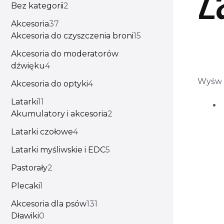
Bez kategorii
2
Akcesoria
37
Akcesoria do czyszczenia broni
15
Akcesoria do moderatorów
dźwięku
4
Wyświ
Akcesoria do optyki
4
Latarki
11
Akumulatory i akcesoria
2
Latarki czołowe
4
Latarki myśliwskie i EDC
5
Pastorały
2
Plecaki
1
Akcesoria dla psów
131
Dławiki
0