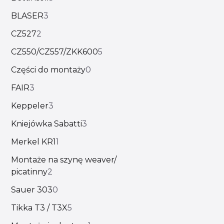
BLASER
3
CZ527
2
CZ550/CZ557/ZKK600
5
Części do montaży
0
FAIR
3
Keppeler
3
Kniejówka Sabatti
3
Merkel KR1
1
Montaże na szynę weaver/
picatinny
2
Sauer 303
0
Tikka T3 / T3X
5