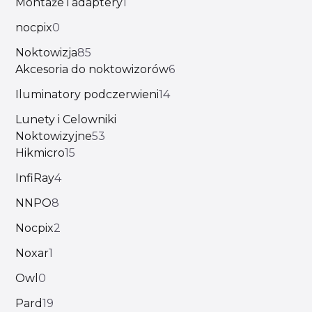
Montaże i adaptery
1
nocpix
0
Noktowizja
85
Akcesoria do noktowizorów
6
Iluminatory podczerwieni
14
Lunety i Celowniki
Noktowizyjne
53
Hikmicro
15
InfiRay
4
NNPO
8
Nocpix
2
Noxar
1
Owl
0
Pard
19