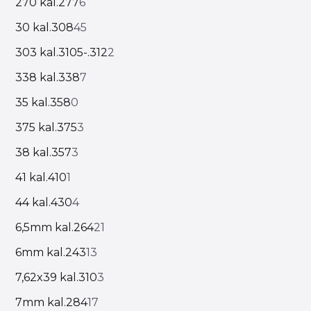
270 kal.277
6
30 kal.308
45
303 kal.3105-.312
2
338 kal.338
7
35 kal.358
0
375 kal.375
3
38 kal.357
3
41 kal.410
1
44 kal.430
4
6,5mm kal.264
21
6mm kal.243
13
7,62x39 kal.310
3
7mm kal.284
17