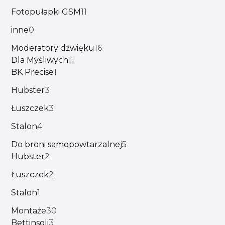
Fotopułapki GSM
11
inne
0
Moderatory dźwięku
16
Dla Myśliwych
11
BK Precise
1
Hubster
3
Łuszczek
3
Stalon
4
Do broni samopowtarzalnej
5
Hubster
2
Łuszczek
2
Stalon
1
Montaże
30
Bettinsoli
3