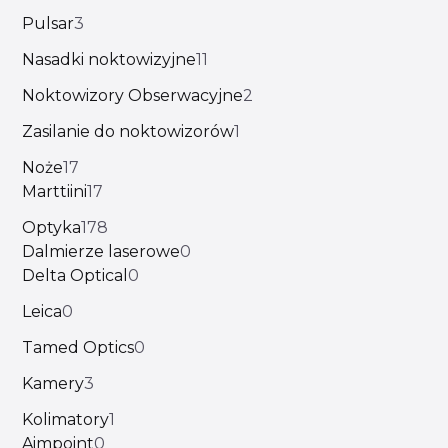
Pulsar
3
Nasadki noktowizyjne
11
Noktowizory Obserwacyjne
2
Zasilanie do noktowizorów
1
Noże
17
Marttiini
17
Optyka
178
Dalmierze laserowe
0
Delta Optical
0
Leica
0
Tamed Optics
0
Kamery
3
Kolimatory
1
Aimpoint
0