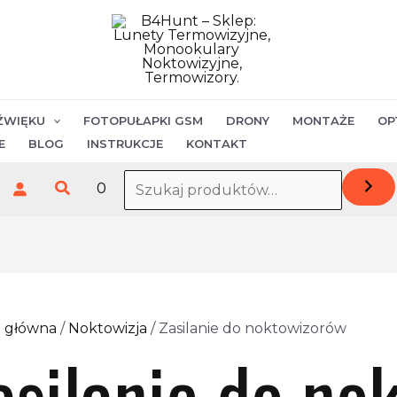
ŹWIĘKU
FOTOPUŁAPKI GSM
DRONY
MONTAŻE
OP
E
BLOG
INSTRUKCJE
KONTAKT
Szukaj
0
a główna
/
Noktowizja
/ Zasilanie do noktowizorów
asilanie do no