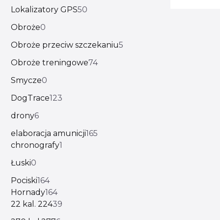
Lokalizatory GPS
50
Obroże
0
Obroże przeciw szczekaniu
5
Obroże treningowe
74
Smycze
0
DogTrace
123
drony
6
elaboracja amunicji
165
chronografy
1
Łuski
0
Pociski
164
Hornady
164
22 kal. 224
39