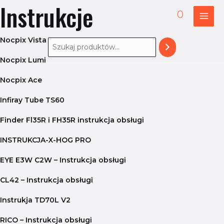
Instrukcje
Przejdź
MAI
0
do
ME
treści
Nocpix Vista
Nocpix Lumi
Nocpix Ace
Infiray Tube TS60
Finder Fl35R i FH35R instrukcja obsługi
INSTRUKCJA-X-HOG PRO
EYE E3W C2W – Instrukcja obsługi
CL42 – Instrukcja obsługi
Instrukja TD70L V2
RICO – Instrukcja obsługi