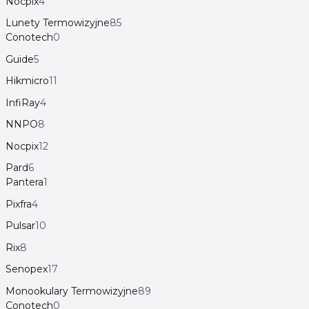
Nocpix
4
Lunety Termowizyjne
85
Conotech
0
Guide
5
Hikmicro
11
InfiRay
4
NNPO
8
Nocpix
12
Pard
6
Pantera
1
Pixfra
4
Pulsar
10
Rix
8
Senopex
17
Monookulary Termowizyjne
89
Conotech
0