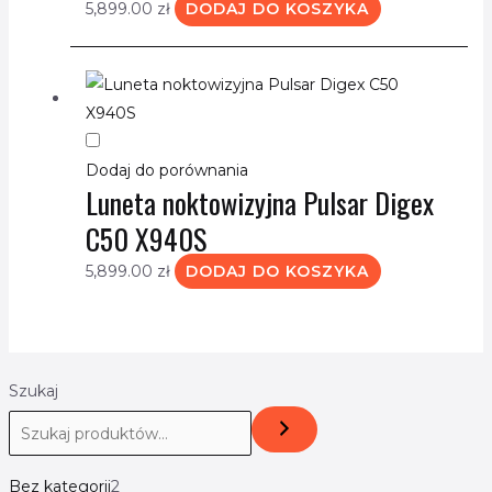
5,899.00
zł
DODAJ DO KOSZYKA
Dodaj do porównania
Luneta noktowizyjna Pulsar Digex
C50 X940S
5,899.00
zł
DODAJ DO KOSZYKA
Szukaj
Bez kategorii
2