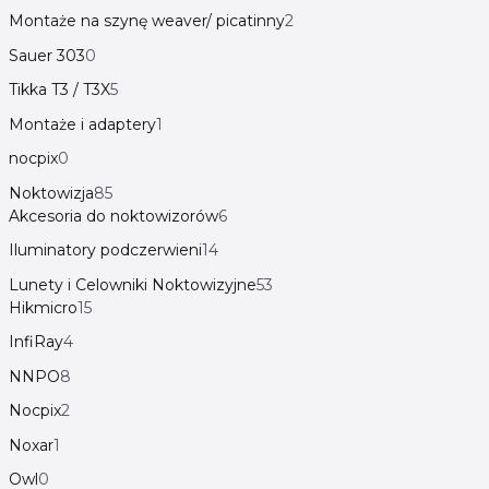
Montaże na szynę weaver/ picatinny
2
Sauer 303
0
Tikka T3 / T3X
5
Montaże i adaptery
1
nocpix
0
Noktowizja
85
Akcesoria do noktowizorów
6
Iluminatory podczerwieni
14
Lunety i Celowniki Noktowizyjne
53
Hikmicro
15
InfiRay
4
NNPO
8
Nocpix
2
Noxar
1
Owl
0