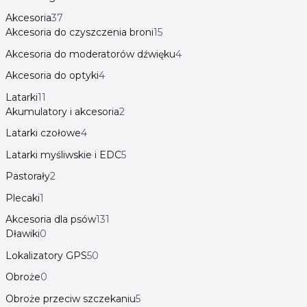
Akcesoria
37
Akcesoria do czyszczenia broni
15
Akcesoria do moderatorów dźwięku
4
Akcesoria do optyki
4
Latarki
11
Akumulatory i akcesoria
2
Latarki czołowe
4
Latarki myśliwskie i EDC
5
Pastorały
2
Plecaki
1
Akcesoria dla psów
131
Dławiki
0
Lokalizatory GPS
50
Obroże
0
Obroże przeciw szczekaniu
5