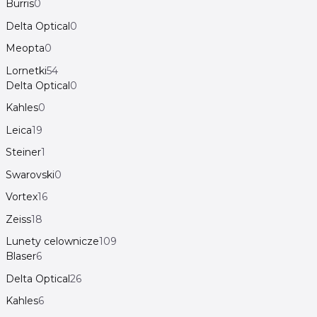
Burris
0
Delta Optical
0
Meopta
0
Lornetki
54
Delta Optical
0
Kahles
0
Leica
19
Steiner
1
Swarovski
0
Vortex
16
Zeiss
18
Lunety celownicze
109
Blaser
6
Delta Optical
26
Kahles
6