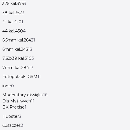
375 kal.375
3
38 kal.357
3
41 kal.410
1
44 kal.430
4
6,5mm kal.264
21
6mm kal.243
13
7,62x39 kal.310
3
7mm kal.284
17
Fotopułapki GSM
11
inne
0
Moderatory dźwięku
16
Dla Myśliwych
11
BK Precise
1
Hubster
3
Łuszczek
3