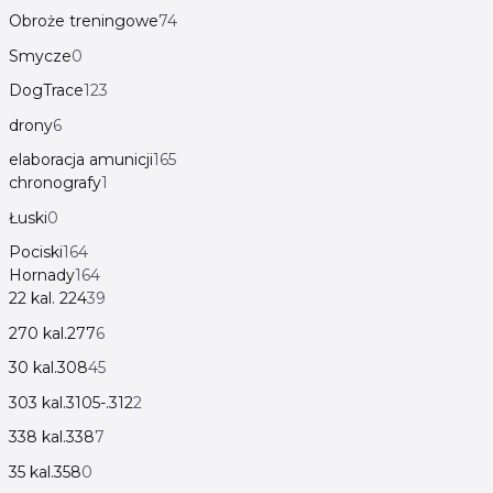
Obroże treningowe
74
Smycze
0
DogTrace
123
drony
6
elaboracja amunicji
165
chronografy
1
Łuski
0
Pociski
164
Hornady
164
22 kal. 224
39
270 kal.277
6
30 kal.308
45
303 kal.3105-.312
2
338 kal.338
7
35 kal.358
0