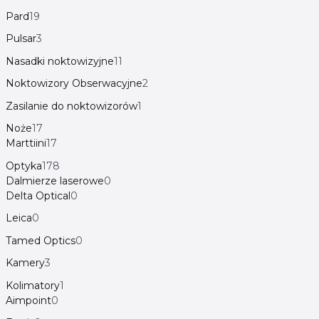
Pard
19
Pulsar
3
Nasadki noktowizyjne
11
Noktowizory Obserwacyjne
2
Zasilanie do noktowizorów
1
Noże
17
Marttiini
17
Optyka
178
Dalmierze laserowe
0
Delta Optical
0
Leica
0
Tamed Optics
0
Kamery
3
Kolimatory
1
Aimpoint
0