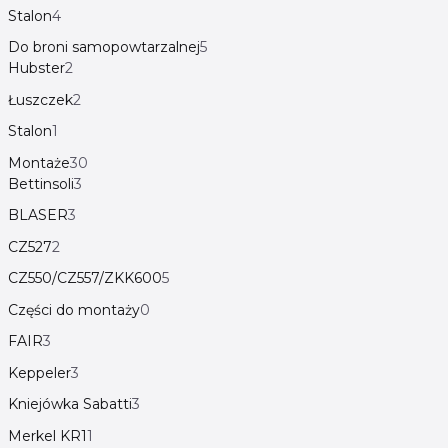
Stalon
4
Do broni samopowtarzalnej
5
Hubster
2
Łuszczek
2
Stalon
1
Montaże
30
Bettinsoli
3
BLASER
3
CZ527
2
CZ550/CZ557/ZKK600
5
Części do montaży
0
FAIR
3
Keppeler
3
Kniejówka Sabatti
3
Merkel KR1
1