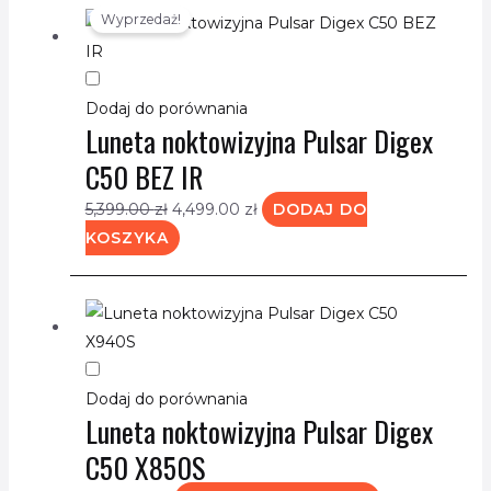
Wyprzedaż!
cena
cena
wynosiła:
wynosi:
5,399.00 zł.
4,499.00 zł.
Dodaj do porównania
Luneta noktowizyjna Pulsar Digex
C50 BEZ IR
5,399.00
zł
4,499.00
zł
DODAJ DO
KOSZYKA
Dodaj do porównania
Luneta noktowizyjna Pulsar Digex
C50 X850S