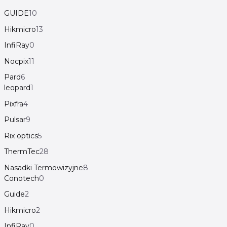
GUIDE
10
Hikmicro
13
InfiRay
0
Nocpix
11
Pard
6
leopard
1
Pixfra
4
Pulsar
9
Rix optics
5
ThermTec
28
Nasadki Termowizyjne
8
Conotech
0
Guide
2
Hikmicro
2
InfiRay
0