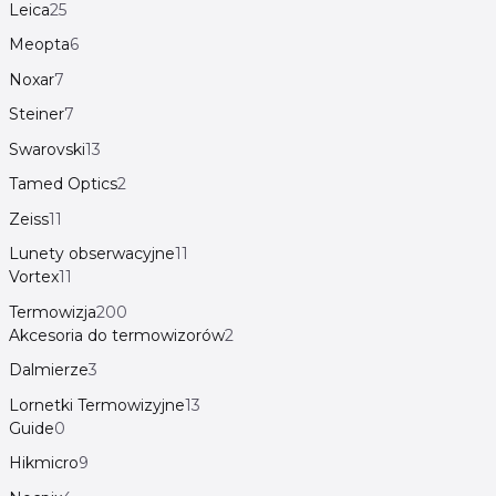
Leica
25
Meopta
6
Noxar
7
Steiner
7
Swarovski
13
Tamed Optics
2
Zeiss
11
Lunety obserwacyjne
11
Vortex
11
Termowizja
200
Akcesoria do termowizorów
2
Dalmierze
3
Lornetki Termowizyjne
13
Guide
0
Hikmicro
9