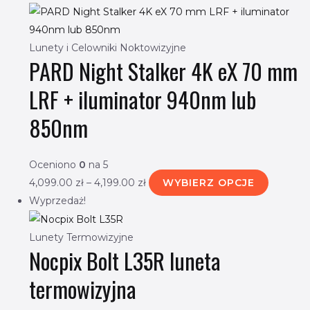
Lunety i Celowniki Noktowizyjne
PARD Night Stalker 4K eX 70 mm
LRF + iluminator 940nm lub
850nm
Oceniono
0
na 5
4,099.00
zł
–
4,199.00
zł
WYBIERZ OPCJE
Wyprzedaż!
Lunety Termowizyjne
Nocpix Bolt L35R luneta
termowizyjna