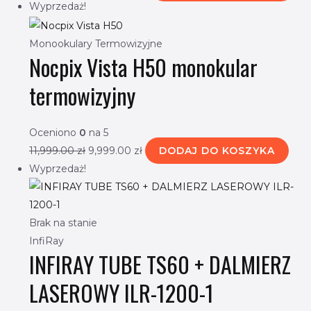
Wyprzedaż!
Monookulary Termowizyjne
Nocpix Vista H50 monokular
termowizyjny
Oceniono
0
na 5
11,999.00
zł
9,999.00
zł
DODAJ DO KOSZYKA
Wyprzedaż!
Brak na stanie
InfiRay
INFIRAY TUBE TS60 + DALMIERZ
LASEROWY ILR-1200-1