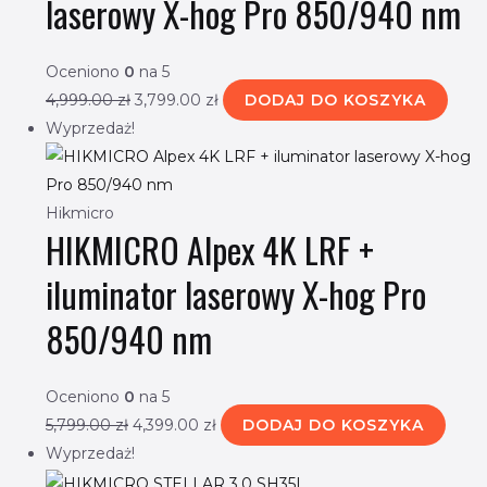
laserowy X-hog Pro 850/940 nm
Oceniono
0
na 5
4,999.00
zł
3,799.00
zł
DODAJ DO KOSZYKA
Wyprzedaż!
Hikmicro
HIKMICRO Alpex 4K LRF +
iluminator laserowy X-hog Pro
850/940 nm
Oceniono
0
na 5
5,799.00
zł
4,399.00
zł
DODAJ DO KOSZYKA
Wyprzedaż!