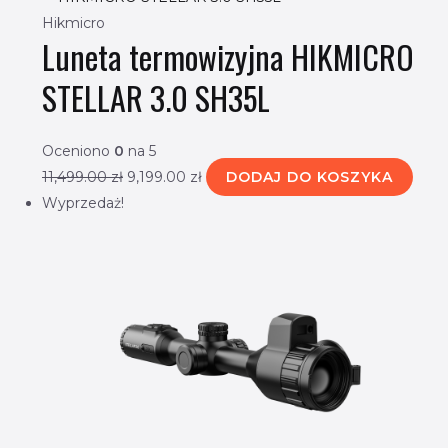
Hikmicro
Luneta termowizyjna HIKMICRO
STELLAR 3.0 SH35L
Oceniono
0
na 5
11,499.00
zł
9,199.00
zł
DODAJ DO KOSZYKA
Wyprzedaż!