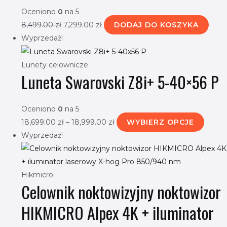
Oceniono
0
na 5
8,499.00
zł
7,299.00
zł
DODAJ DO KOSZYKA
Wyprzedaż!
Lunety celownicze
Luneta Swarovski Z8i+ 5-40×56 P
Oceniono
0
na 5
18,699.00
zł
–
18,999.00
zł
WYBIERZ OPCJE
Wyprzedaż!
Hikmicro
Celownik noktowizyjny noktowizor
HIKMICRO Alpex 4K + iluminator