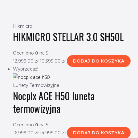
Hikmicro
HIKMICRO STELLAR 3.0 SH50L
Oceniono
0
na 5
12,999.00
zł
10,399.00
zł
DODAJ DO KOSZYKA
Wyprzedaż!
Lunety Termowizyjne
Nocpix ACE H50 luneta
termowizyjna
Oceniono
0
na 5
16,999.00
zł
14,999.00
zł
DODAJ DO KOSZYKA