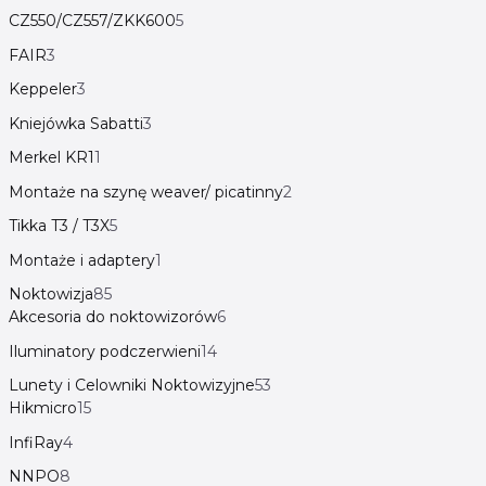
CZ550/CZ557/ZKK600
5
FAIR
3
Keppeler
3
Kniejówka Sabatti
3
Merkel KR1
1
Montaże na szynę weaver/ picatinny
2
Tikka T3 / T3X
5
Montaże i adaptery
1
Noktowizja
85
Akcesoria do noktowizorów
6
Iluminatory podczerwieni
14
Lunety i Celowniki Noktowizyjne
53
Hikmicro
15
InfiRay
4
NNPO
8