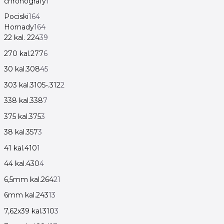
chronografy
1
Pociski
164
Hornady
164
22 kal. 224
39
270 kal.277
6
30 kal.308
45
303 kal.3105-.312
2
338 kal.338
7
375 kal.375
3
38 kal.357
3
41 kal.410
1
44 kal.430
4
6,5mm kal.264
21
6mm kal.243
13
7,62x39 kal.310
3