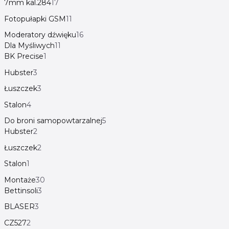
7mm kal.284
17
Fotopułapki GSM
11
Moderatory dźwięku
16
Dla Myśliwych
11
BK Precise
1
Hubster
3
Łuszczek
3
Stalon
4
Do broni samopowtarzalnej
5
Hubster
2
Łuszczek
2
Stalon
1
Montaże
30
Bettinsoli
3
BLASER
3
CZ527
2