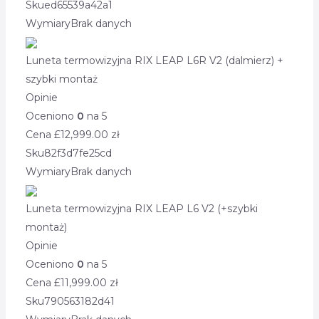
Sku
ed65539a42a1
Wymiary
Brak danych
Luneta termowizyjna RIX LEAP L6R V2 (dalmierz) +
szybki montaż
Opinie
Oceniono
0
na 5
Cena £
12,999.00
zł
Sku
82f3d7fe25cd
Wymiary
Brak danych
Luneta termowizyjna RIX LEAP L6 V2 (+szybki
montaż)
Opinie
Oceniono
0
na 5
Cena £
11,999.00
zł
Sku
790563182d41