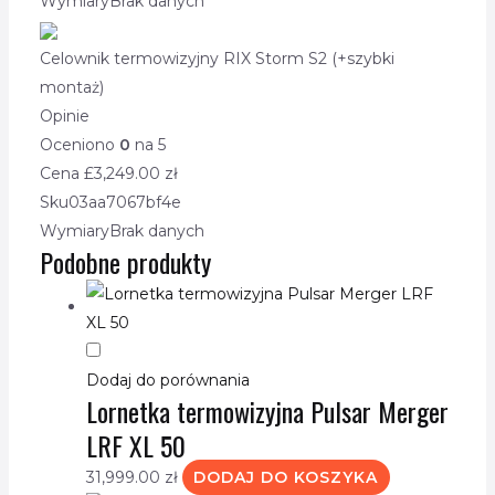
Wymiary
Brak danych
Celownik termowizyjny RIX Storm S2 (+szybki
montaż)
Opinie
Oceniono
0
na 5
Cena £
3,249.00
zł
Sku
03aa7067bf4e
Wymiary
Brak danych
Podobne produkty
Dodaj do porównania
Lornetka termowizyjna Pulsar Merger
LRF XL 50
31,999.00
zł
DODAJ DO KOSZYKA