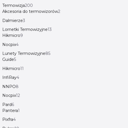
Termowizja
200
Akcesoria do termowizorów
2
Dalmierze
3
Lornetki Termowizyjne
13
Hikmicro
9
Nocpix
4
Lunety Termowizyjne
85
Guide
5
Hikmicro
11
InfiRay
4
NNPO
8
Nocpix
12
Pard
6
Pantera
1
Pixfra
4