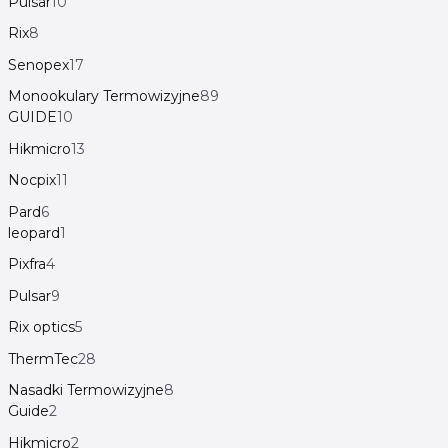
Pulsar
10
Rix
8
Senopex
17
Monookulary Termowizyjne
89
GUIDE
10
Hikmicro
13
Nocpix
11
Pard
6
leopard
1
Pixfra
4
Pulsar
9
Rix optics
5
ThermTec
28
Nasadki Termowizyjne
8
Guide
2
Hikmicro
2