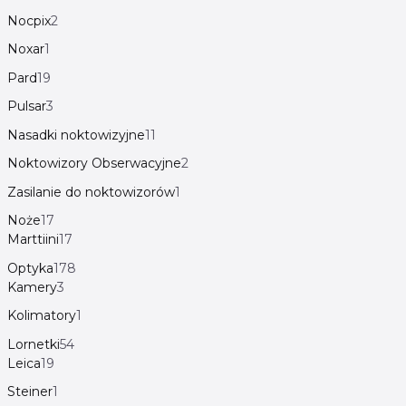
Nocpix
2
Noxar
1
Pard
19
Pulsar
3
Nasadki noktowizyjne
11
Noktowizory Obserwacyjne
2
Zasilanie do noktowizorów
1
Noże
17
Marttiini
17
Optyka
178
Kamery
3
Kolimatory
1
Lornetki
54
Leica
19
Steiner
1