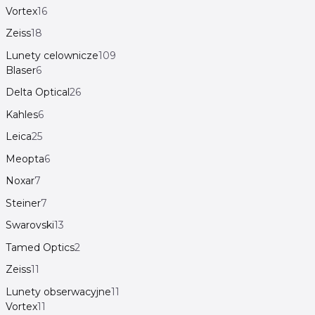
Vortex
16
Zeiss
18
Lunety celownicze
109
Blaser
6
Delta Optical
26
Kahles
6
Leica
25
Meopta
6
Noxar
7
Steiner
7
Swarovski
13
Tamed Optics
2
Zeiss
11
Lunety obserwacyjne
11
Vortex
11