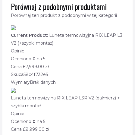
Porównaj z podobnymi produktami
Porównaj ten produkt z podobnymi w tej kategorii
Current Product:
Luneta termowizyjna RIX LEAP L3
V2 (+szybki montaż)
Opinie
Oceniono
0
na 5
Cena £
7,999.00
zł
Sku
ca58c4f732e5
Wymiary
Brak danych
Luneta termowizyjna RIX LEAP L3R V2 (dalmierz) +
szybki montaż
Opinie
Oceniono
0
na 5
Cena £
8,999.00
zł