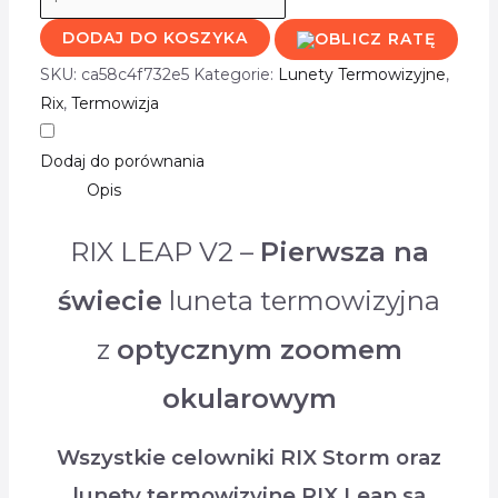
DODAJ DO KOSZYKA
SKU:
ca58c4f732e5
Kategorie:
Lunety Termowizyjne
,
Rix
,
Termowizja
Dodaj do porównania
Opis
RIX LEAP V2 –
Pierwsza na
świecie
luneta termowizyjna
z
optycznym zoomem
okularowym
Wszystkie celowniki RIX Storm oraz
lunety termowizyjne RIX Leap są