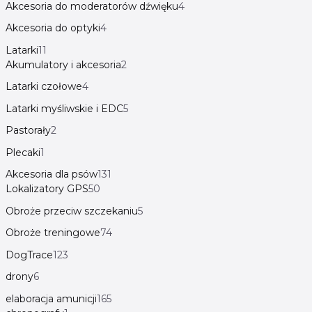
Akcesoria do moderatorów dźwięku
4
Akcesoria do optyki
4
Latarki
11
Akumulatory i akcesoria
2
Latarki czołowe
4
Latarki myśliwskie i EDC
5
Pastorały
2
Plecaki
1
Akcesoria dla psów
131
Lokalizatory GPS
50
Obroże przeciw szczekaniu
5
Obroże treningowe
74
DogTrace
123
drony
6
elaboracja amunicji
165