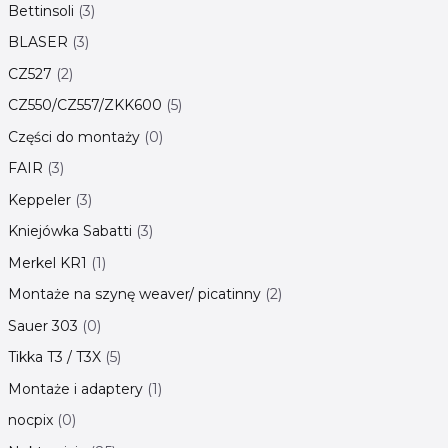
Bettinsoli
3
BLASER
3
CZ527
2
CZ550/CZ557/ZKK600
5
Części do montaży
0
FAIR
3
Keppeler
3
Kniejówka Sabatti
3
Merkel KR1
1
Montaże na szynę weaver/ picatinny
2
Sauer 303
0
Tikka T3 / T3X
5
Montaże i adaptery
1
nocpix
0