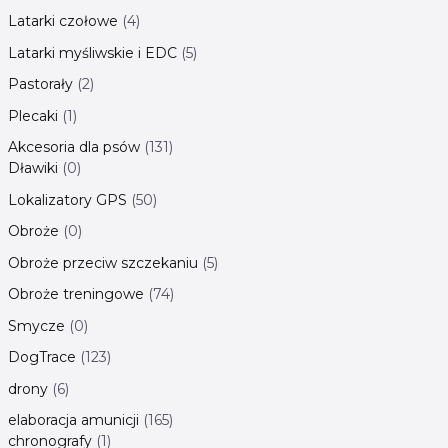
Latarki czołowe
4
Latarki myśliwskie i EDC
5
Pastorały
2
Plecaki
1
Akcesoria dla psów
131
Dławiki
0
Lokalizatory GPS
50
Obroże
0
Obroże przeciw szczekaniu
5
Obroże treningowe
74
Smycze
0
DogTrace
123
drony
6
elaboracja amunicji
165
chronografy
1