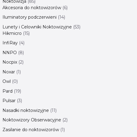
Noktowizja
85
Akcesoria do noktowizorów
6
Iluminatory podczerwieni
14
Lunety i Celowniki Noktowizyjne
53
Hikmicro
15
InfiRay
4
NNPO
8
Nocpix
2
Noxar
1
Owl
0
Pard
19
Pulsar
3
Nasadki noktowizyjne
11
Noktowizory Obserwacyjne
2
Zasilanie do noktowizorów
1