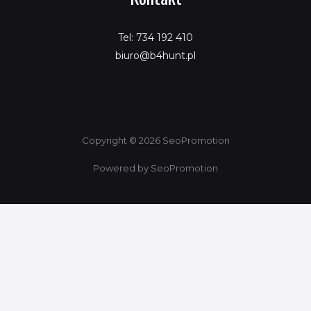
Tel: 734 192 410
biuro@b4hunt.pl
Copyright © 2026 SeoPromotion
Powered by SeoPromotion
Porównaj produkty
Ta strona korzysta z ciasteczek aby świadczyć usługi na
najwyższym poziomie. Dalsze korzystanie ze strony oznacza, że
zgadzasz się na ich użycie.
ZGODA