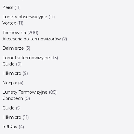
Zeiss
11
Lunety obserwacyjne
11
Vortex
11
Termowizja
200
Akcesoria do termowizorów
2
Dalmierze
3
Lornetki Termowizyjne
13
Guide
0
Hikmicro
9
Nocpix
4
Lunety Termowizyjne
85
Conotech
0
Guide
5
Hikmicro
11
InfiRay
4