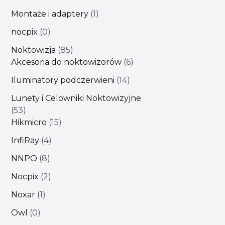
Montaże i adaptery
1
nocpix
0
Noktowizja
85
Akcesoria do noktowizorów
6
Iluminatory podczerwieni
14
Lunety i Celowniki Noktowizyjne
53
Hikmicro
15
InfiRay
4
NNPO
8
Nocpix
2
Noxar
1
Owl
0