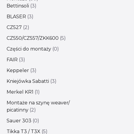
Bettinsoli
3
BLASER
3
CZ527
2
CZ550/CZ557/ZKK600
5
Części do montaży
0
FAIR
3
Keppeler
3
Kniejówka Sabatti
3
Merkel KR1
1
Montaże na szynę weaver/
picatinny
2
Sauer 303
0
Tikka T3 / T3X
5