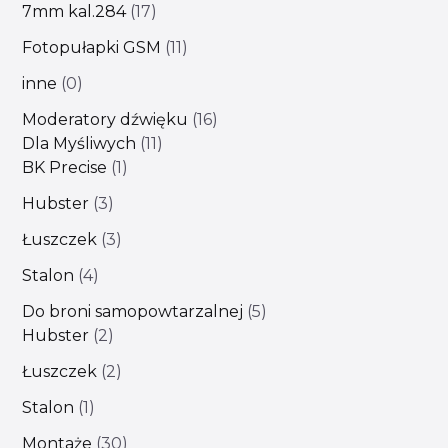
7mm kal.284
17
Fotopułapki GSM
11
inne
0
Moderatory dźwięku
16
Dla Myśliwych
11
BK Precise
1
Hubster
3
Łuszczek
3
Stalon
4
Do broni samopowtarzalnej
5
Hubster
2
Łuszczek
2
Stalon
1
Montaże
30