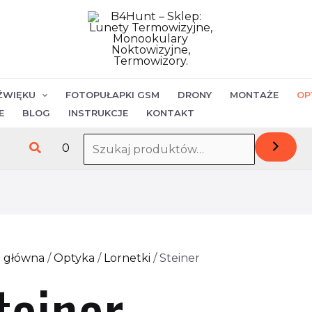
ŹWIĘKU
FOTOPUŁAPKI GSM
DRONY
MONTAŻE
OP
E
BLOG
INSTRUKCJE
KONTAKT
Szukaj
0
a główna
/
Optyka
/
Lornetki
/ Steiner
teiner