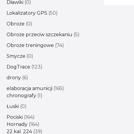
Dławiki
0
Lokalizatory GPS
50
Obroże
0
Obroże przeciw szczekaniu
5
Obroże treningowe
74
Smycze
0
DogTrace
123
drony
6
elaboracja amunicji
165
chronografy
1
Łuski
0
Pociski
164
Hornady
164
22 kal. 224
39