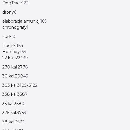
DogTrace
123
drony
6
elaboracja amunicji
165
chronografy
1
Łuski
0
Pociski
164
Hornady
164
22 kal. 224
39
270 kal.277
6
30 kal.308
45
303 kal.3105-.312
2
338 kal.338
7
35 kal.358
0
375 kal.375
3
38 kal.357
3