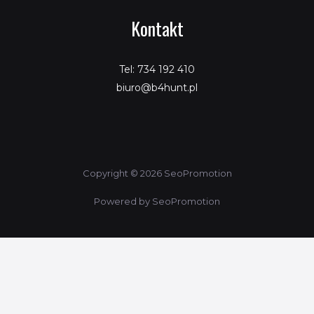
Kontakt
Tel: 734 192 410
biuro@b4hunt.pl
Copyright © 2026 SeoPromotion
Powered by SeoPromotion
Porównaj produkty
Ta strona korzysta z ciasteczek aby świadczyć usługi na
najwyższym poziomie. Dalsze korzystanie ze strony oznacza, że
zgadzasz się na ich użycie.
ZGODA