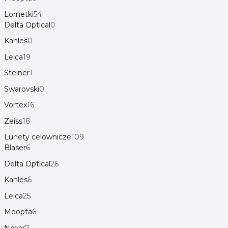
Lornetki
54
Delta Optical
0
Kahles
0
Leica
19
Steiner
1
Swarovski
0
Vortex
16
Zeiss
18
Lunety celownicze
109
Blaser
6
Delta Optical
26
Kahles
6
Leica
25
Meopta
6
Noxar
7