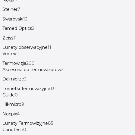
Steiner
7
Swarovski
13
Tamed Optics
2
Zeiss
11
Lunety obserwacyjne
11
Vortex
11
Termowizja
200
Akcesoria do termowizorów
2
Dalmierze
3
Lornetki Termowizyjne
13
Guide
0
Hikmicro
9
Nocpix
4
Lunety Termowizyjne
85
Conotech
0