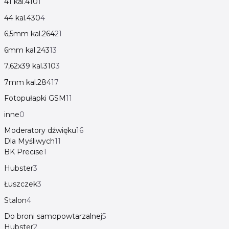
41 kal.410
1
44 kal.430
4
6,5mm kal.264
21
6mm kal.243
13
7,62x39 kal.310
3
7mm kal.284
17
Fotopułapki GSM
11
inne
0
Moderatory dźwięku
16
Dla Myśliwych
11
BK Precise
1
Hubster
3
Łuszczek
3
Stalon
4
Do broni samopowtarzalnej
5
Hubster
2