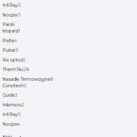
InfiRay
0
Nocpix
11
Pard
6
leopard
1
Pixfra
4
Pulsar
9
Rix optics
5
ThermTec
28
Nasadki Termowizyjne
8
Conotech
0
Guide
2
Hikmicro
2
InfiRay
0
Nocpix
4