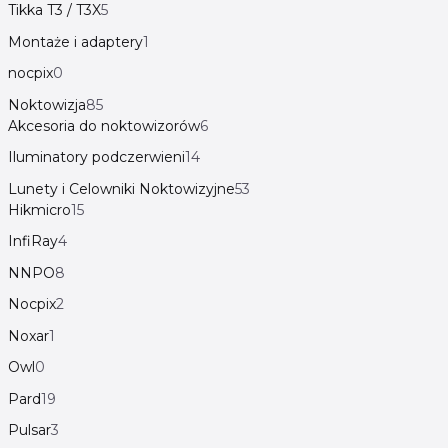
Tikka T3 / T3X
5
Montaże i adaptery
1
nocpix
0
Noktowizja
85
Akcesoria do noktowizorów
6
Iluminatory podczerwieni
14
Lunety i Celowniki Noktowizyjne
53
Hikmicro
15
InfiRay
4
NNPO
8
Nocpix
2
Noxar
1
Owl
0
Pard
19
Pulsar
3