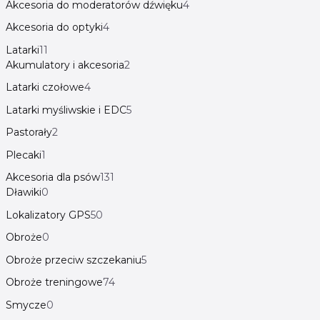
Akcesoria do moderatorów dźwięku
4
Akcesoria do optyki
4
Latarki
11
Akumulatory i akcesoria
2
Latarki czołowe
4
Latarki myśliwskie i EDC
5
Pastorały
2
Plecaki
1
Akcesoria dla psów
131
Dławiki
0
Lokalizatory GPS
50
Obroże
0
Obroże przeciw szczekaniu
5
Obroże treningowe
74
Smycze
0