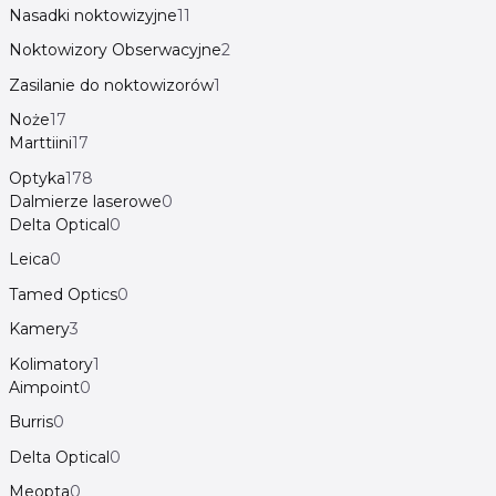
Nasadki noktowizyjne
11
Noktowizory Obserwacyjne
2
Zasilanie do noktowizorów
1
Noże
17
Marttiini
17
Optyka
178
Dalmierze laserowe
0
Delta Optical
0
Leica
0
Tamed Optics
0
Kamery
3
Kolimatory
1
Aimpoint
0
Burris
0
Delta Optical
0
Meopta
0