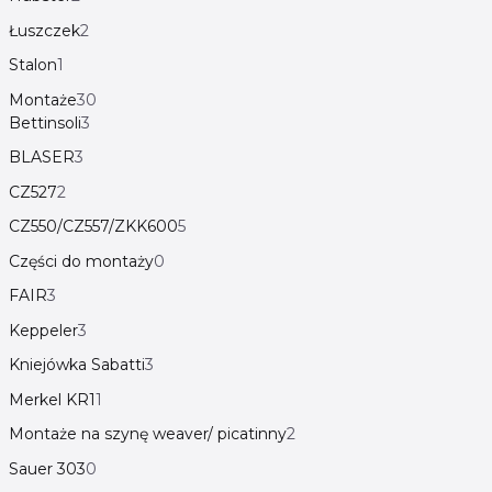
Łuszczek
2
Stalon
1
Montaże
30
Bettinsoli
3
BLASER
3
CZ527
2
CZ550/CZ557/ZKK600
5
Części do montaży
0
FAIR
3
Keppeler
3
Kniejówka Sabatti
3
Merkel KR1
1
Montaże na szynę weaver/ picatinny
2
Sauer 303
0