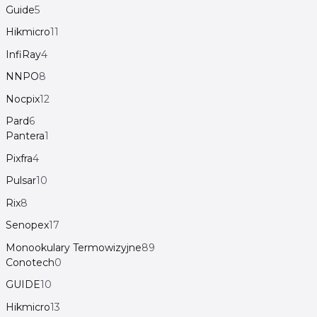
Guide
5
Hikmicro
11
InfiRay
4
NNPO
8
Nocpix
12
Pard
6
Pantera
1
Pixfra
4
Pulsar
10
Rix
8
Senopex
17
Monookulary Termowizyjne
89
Conotech
0
GUIDE
10
Hikmicro
13