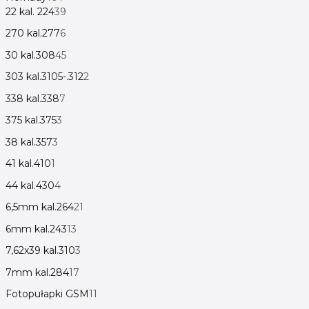
22 kal. 224
39
270 kal.277
6
30 kal.308
45
303 kal.3105-.312
2
338 kal.338
7
375 kal.375
3
38 kal.357
3
41 kal.410
1
44 kal.430
4
6,5mm kal.264
21
6mm kal.243
13
7,62x39 kal.310
3
7mm kal.284
17
Fotopułapki GSM
11