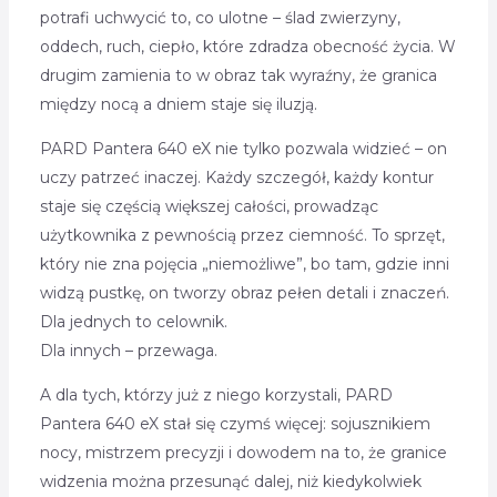
potrafi uchwycić to, co ulotne – ślad zwierzyny,
oddech, ruch, ciepło, które zdradza obecność życia. W
drugim zamienia to w obraz tak wyraźny, że granica
między nocą a dniem staje się iluzją.
PARD Pantera 640 eX nie tylko pozwala widzieć – on
uczy patrzeć inaczej. Każdy szczegół, każdy kontur
staje się częścią większej całości, prowadząc
użytkownika z pewnością przez ciemność. To sprzęt,
który nie zna pojęcia „niemożliwe”, bo tam, gdzie inni
widzą pustkę, on tworzy obraz pełen detali i znaczeń.
Dla jednych to celownik.
Dla innych – przewaga.
A dla tych, którzy już z niego korzystali, PARD
Pantera 640 eX stał się czymś więcej: sojusznikiem
nocy, mistrzem precyzji i dowodem na to, że granice
widzenia można przesunąć dalej, niż kiedykolwiek