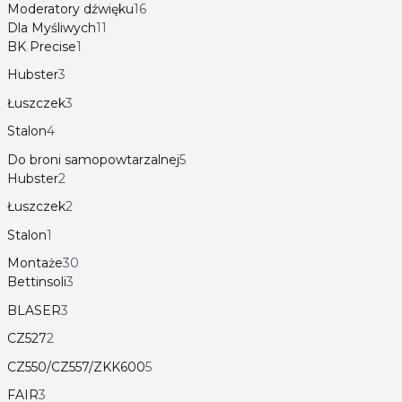
Moderatory dźwięku
16
Dla Myśliwych
11
BK Precise
1
Hubster
3
Łuszczek
3
Stalon
4
Do broni samopowtarzalnej
5
Hubster
2
Łuszczek
2
Stalon
1
Montaże
30
Bettinsoli
3
BLASER
3
CZ527
2
CZ550/CZ557/ZKK600
5
FAIR
3