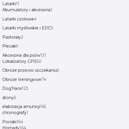
Latarki
11
Akumulatory i akcesoria
2
Latarki czołowe
4
Latarki myśliwskie i EDC
5
Pastorały
2
Plecaki
1
Akcesoria dla psów
131
Lokalizatory GPS
50
Obroże przeciw szczekaniu
5
Obroże treningowe
74
DogTrace
123
drony
6
elaboracja amunicji
165
chronografy
1
Pociski
164
Hornady
164