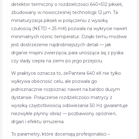
detektor termiczny o rozdzielczości 640×512 pikseli,
zbudowany w nowoczesnej technologii 12 µm. Ta
miniaturyzacja pikseli w połączeniu z wysoką
czułością (NETD < 25 mK) pozwala na wykrycie nawet
minimalnych różnic temperatur. Dzięki temu możliwe
jest dostrzeżenie najdrobniejszych detali — jak
drganie mięśni zwierzęcia, para unosząca się z pyska
czy ślady ciepła na ziemi po jego przejściu.
W praktyce oznacza to, żePantera 640 eX nie tylko
wykrywa obecność celu, ale pozwala go
jednoznacznie rozpoznać nawet na bardzo dużym
dystansie. Połączenie rozdzielczości matrycy z
wysoką częstotliwością odświeżania 50 Hz gwarantuje
niezwykle płynny obraz — pozbawiony opóźnień,
drgań i efektu smużenia.
To parametry, które doceniają profesjonaliści –