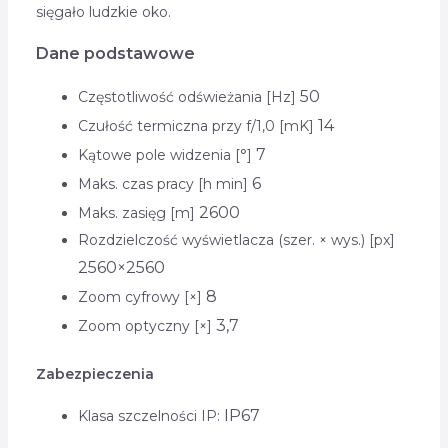
sięgało ludzkie oko.
Dane podstawowe
50
Częstotliwość odświeżania [Hz]
14
Czułość termiczna przy f/1,0 [mK]
7
Kątowe pole widzenia [°]
6
Maks. czas pracy [h min]
2600
Maks. zasięg [m]
Rozdzielczość wyświetlacza (szer. × wys.) [px]
2560×2560
8
Zoom cyfrowy [×]
3,7
Zoom optyczny [×]
Zabezpieczenia
IP67
Klasa szczelności IP: