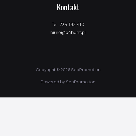
Kontakt
Tel: 734 192 410
biuro@b4hunt.pl
Copyright © 2026 SeoPromotion
Powered by SeoPromotion
Porównaj produkty
Ta strona korzysta z ciasteczek aby świadczyć usługi na
najwyższym poziomie. Dalsze korzystanie ze strony oznacza, że