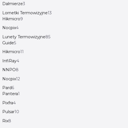
Dalmierze
3
Lornetki Termowizyjne
13
Hikmicro
9
Nocpix
4
Lunety Termowizyjne
85
Guide
5
Hikmicro
11
InfiRay
4
NNPO
8
Nocpix
12
Pard
6
Pantera
1
Pixfra
4
Pulsar
10
Rix
8