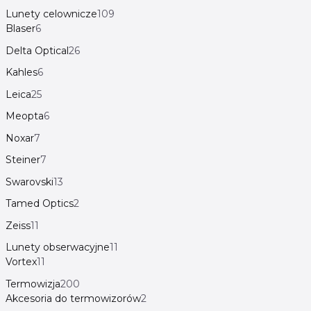
Lunety celownicze
109
Blaser
6
Delta Optical
26
Kahles
6
Leica
25
Meopta
6
Noxar
7
Steiner
7
Swarovski
13
Tamed Optics
2
Zeiss
11
Lunety obserwacyjne
11
Vortex
11
Termowizja
200
Akcesoria do termowizorów
2