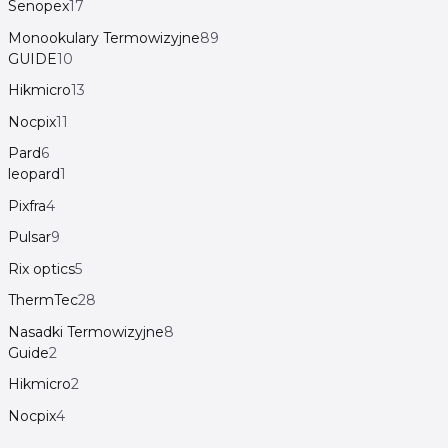
Senopex
17
Monookulary Termowizyjne
89
GUIDE
10
Hikmicro
13
Nocpix
11
Pard
6
leopard
1
Pixfra
4
Pulsar
9
Rix optics
5
ThermTec
28
Nasadki Termowizyjne
8
Guide
2
Hikmicro
2
Nocpix
4