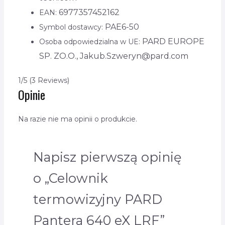
6977357452162
EAN:
PAE6-50
Symbol dostawcy:
PARD EUROPE
Osoba odpowiedzialna w UE:
SP. ZO.O., Jakub.Szweryn@pard.com
1/5
(3 Reviews)
Opinie
Na razie nie ma opinii o produkcie.
Napisz pierwszą opinię
o „Celownik
termowizyjny PARD
Pantera 640 eX LRF”