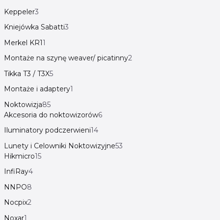
Keppeler
3
Kniejówka Sabatti
3
Merkel KR1
1
Montaże na szynę weaver/ picatinny
2
Tikka T3 / T3X
5
Montaże i adaptery
1
Noktowizja
85
Akcesoria do noktowizorów
6
Iluminatory podczerwieni
14
Lunety i Celowniki Noktowizyjne
53
Hikmicro
15
InfiRay
4
NNPO
8
Nocpix
2
Noxar
1