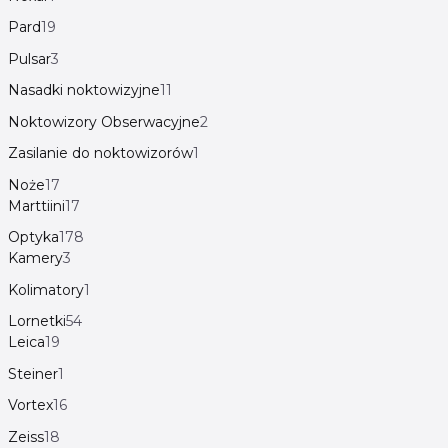
Pard
19
Pulsar
3
Nasadki noktowizyjne
11
Noktowizory Obserwacyjne
2
Zasilanie do noktowizorów
1
Noże
17
Marttiini
17
Optyka
178
Kamery
3
Kolimatory
1
Lornetki
54
Leica
19
Steiner
1
Vortex
16
Zeiss
18