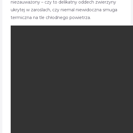
niezauważony – czy to delikatny oddech zwierzyny
ukrytej w zaroślach, czy niemal niewidoczna smuga
termiczna na tle chłodnego powietrza.