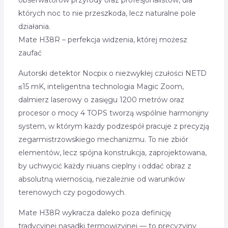
obserwatorów przyrody oraz profesjonalistów, dla
których noc to nie przeszkoda, lecz naturalne pole
działania.
Mate H38R – perfekcja widzenia, której możesz
zaufać
Autorski detektor Nocpix o niezwykłej czułości NETD
≤15 mK, inteligentna technologia Magic Zoom,
dalmierz laserowy o zasięgu 1200 metrów oraz
procesor o mocy 4 TOPS tworzą wspólnie harmonijny
system, w którym każdy podzespół pracuje z precyzją
zegarmistrzowskiego mechanizmu. To nie zbiór
elementów, lecz spójna konstrukcja, zaprojektowana,
by uchwycić każdy niuans cieplny i oddać obraz z
absolutną wiernością, niezależnie od warunków
terenowych czy pogodowych.
Mate H38R wykracza daleko poza definicję
tradycyjnej nasadki termowizyjnej — to precyzyjny