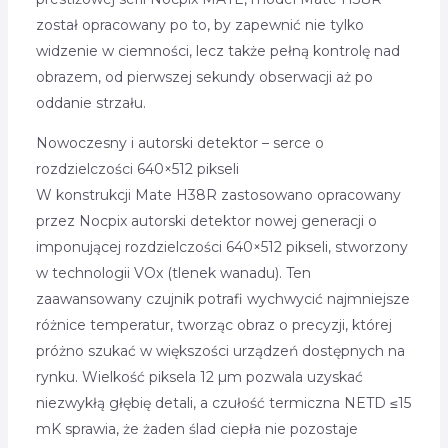
został opracowany po to, by zapewnić nie tylko
widzenie w ciemności, lecz także pełną kontrolę nad
obrazem, od pierwszej sekundy obserwacji aż po
oddanie strzału.
Nowoczesny i autorski detektor – serce o
rozdzielczości 640×512 pikseli
W konstrukcji Mate H38R zastosowano opracowany
przez Nocpix autorski detektor nowej generacji o
imponującej rozdzielczości 640×512 pikseli, stworzony
w technologii VOx (tlenek wanadu). Ten
zaawansowany czujnik potrafi wychwycić najmniejsze
różnice temperatur, tworząc obraz o precyzji, której
próżno szukać w większości urządzeń dostępnych na
rynku. Wielkość piksela 12 µm pozwala uzyskać
niezwykłą głębię detali, a czułość termiczna NETD ≤15
mK sprawia, że żaden ślad ciepła nie pozostaje