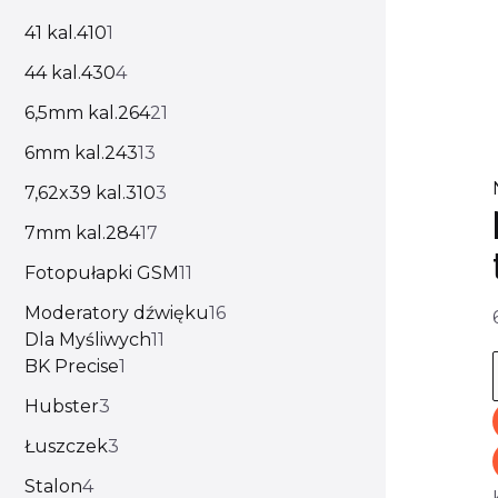
41 kal.410
1
44 kal.430
4
6,5mm kal.264
21
6mm kal.243
13
7,62x39 kal.310
3
7mm kal.284
17
Fotopułapki GSM
11
Moderatory dźwięku
16
Dla Myśliwych
11
BK Precise
1
Hubster
3
Łuszczek
3
Stalon
4