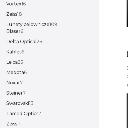
Vortex
16
Zeiss
18
Lunety celownicze
109
Blaser
6
Delta Optical
26
Kahles
6
Leica
25
Meopta
6
Noxar
7
Steiner
7
Swarovski
13
Tamed Optics
2
Zeiss
11