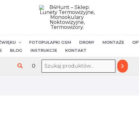
ilość
Nocpix
Mate
LITE
nasadka
ŹWIĘKU
FOTOPUŁAPKI GSM
DRONY
MONTAŻE
OP
termowizyjna
E
BLOG
INSTRUKCJE
KONTAKT
Szukaj
0