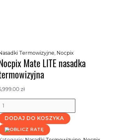
Nasadki Termowizyjne
,
Nocpix
Nocpix Mate LITE nasadka
termowizyjna
6,999.00
zł
DODAJ DO KOSZYKA
Kategorie:
Nasadki Termowizyjne
,
Nocpix