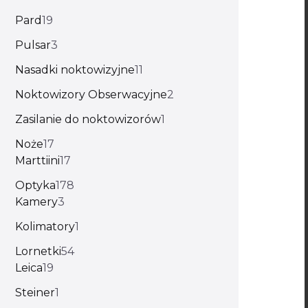
Pard
19
Pulsar
3
Nasadki noktowizyjne
11
Noktowizory Obserwacyjne
2
Zasilanie do noktowizorów
1
Noże
17
Marttiini
17
Optyka
178
Kamery
3
Kolimatory
1
Lornetki
54
Leica
19
Steiner
1