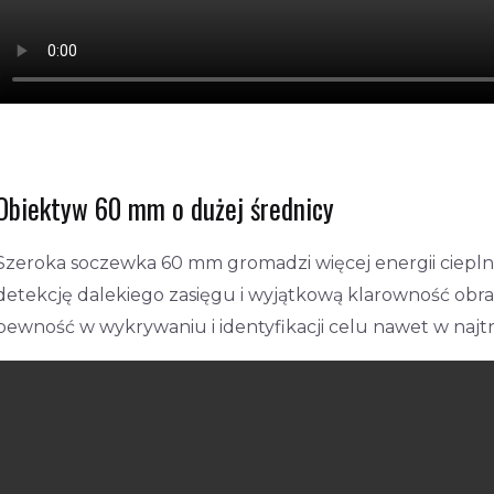
Obiektyw 60 mm o dużej średnicy
Szeroka soczewka 60 mm gromadzi więcej energii cieplne
detekcję dalekiego zasięgu i wyjątkową klarowność obr
pewność w wykrywaniu i identyfikacji celu nawet w naj