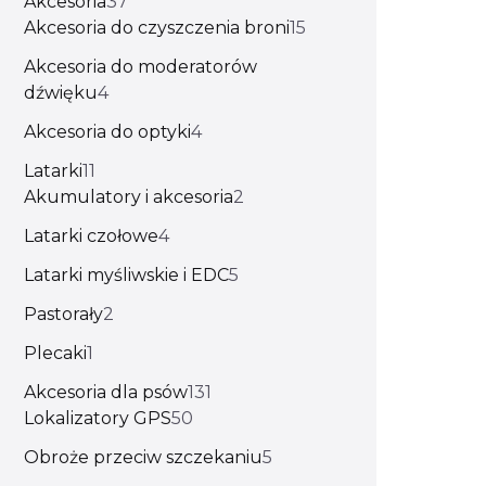
Akcesoria
37
Akcesoria do czyszczenia broni
15
Akcesoria do moderatorów
dźwięku
4
Akcesoria do optyki
4
Latarki
11
Akumulatory i akcesoria
2
Latarki czołowe
4
Latarki myśliwskie i EDC
5
Pastorały
2
Plecaki
1
Akcesoria dla psów
131
Lokalizatory GPS
50
Obroże przeciw szczekaniu
5