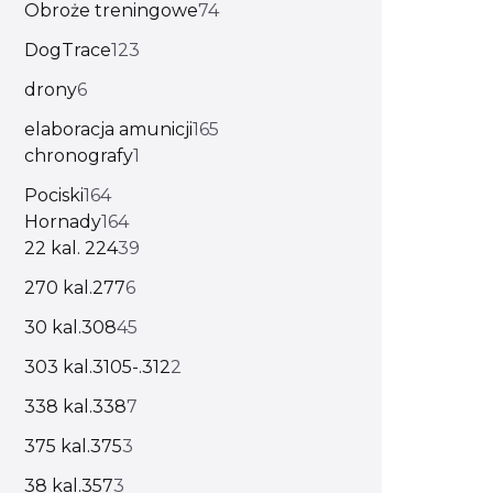
Obroże treningowe
74
DogTrace
123
drony
6
elaboracja amunicji
165
chronografy
1
Pociski
164
Hornady
164
22 kal. 224
39
270 kal.277
6
30 kal.308
45
303 kal.3105-.312
2
338 kal.338
7
375 kal.375
3
38 kal.357
3