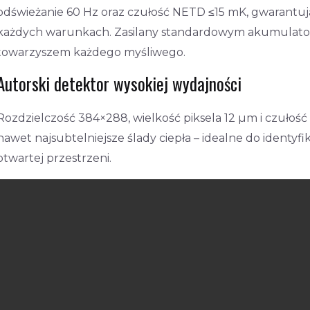
odświeżanie 60 Hz oraz czułość NETD ≤15 mK, gwarantuj
każdych warunkach. Zasilany standardowym akumulato
towarzyszem każdego myśliwego.
Autorski detektor wysokiej wydajności
Rozdzielczość 384×288, wielkość piksela 12 µm i czuło
nawet najsubtelniejsze ślady ciepła – idealne do identyf
otwartej przestrzeni.