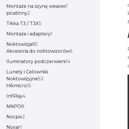
Montaże na szynę weaver/
picatinny
2
Tikka T3 / T3X
5
Montaże i adaptery
1
Noktowizja
85
Akcesoria do noktowizorów
6
Iluminatory podczerwieni
14
Lunety i Celowniki
Noktowizyjne
53
Hikmicro
15
InfiRay
4
NNPO
8
Nocpix
2
Noxar
1