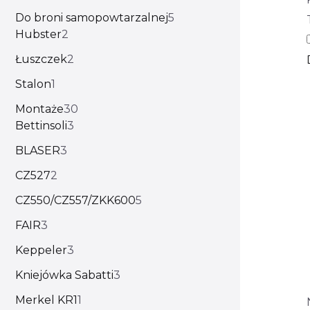
Do broni samopowtarzalnej
5
Hubster
2
Łuszczek
2
Stalon
1
Montaże
30
Bettinsoli
3
BLASER
3
CZ527
2
CZ550/CZ557/ZKK600
5
FAIR
3
Keppeler
3
Kniejówka Sabatti
3
Merkel KR1
1