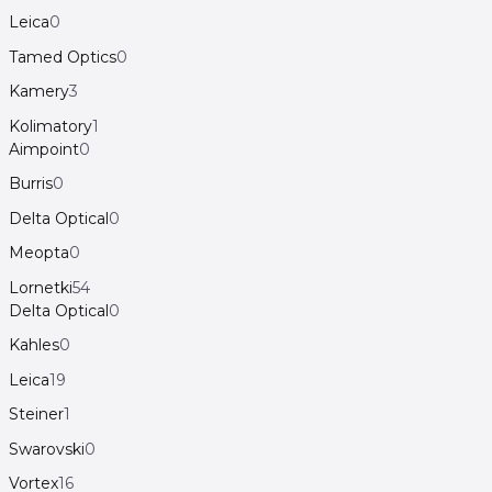
Leica
0
Tamed Optics
0
Kamery
3
Kolimatory
1
Aimpoint
0
Burris
0
Delta Optical
0
Meopta
0
Lornetki
54
Delta Optical
0
Kahles
0
Leica
19
Steiner
1
Swarovski
0
Vortex
16