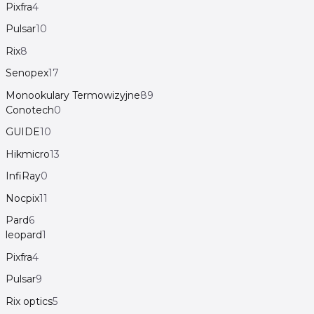
Pixfra
4
Pulsar
10
Rix
8
Senopex
17
Monookulary Termowizyjne
89
Conotech
0
GUIDE
10
Hikmicro
13
InfiRay
0
Nocpix
11
Pard
6
leopard
1
Pixfra
4
Pulsar
9
Rix optics
5