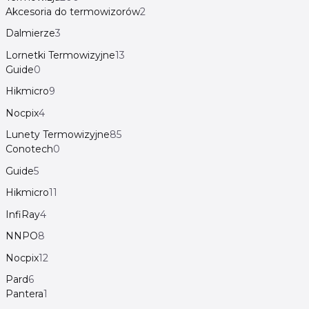
Akcesoria do termowizorów
2
Dalmierze
3
Lornetki Termowizyjne
13
Guide
0
Hikmicro
9
Nocpix
4
Lunety Termowizyjne
85
Conotech
0
Guide
5
Hikmicro
11
InfiRay
4
NNPO
8
Nocpix
12
Pard
6
Pantera
1