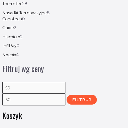
ThermTec
28
Nasadki Termowizyjne
8
Conotech
0
Guide
2
Hikmicro
2
InfiRay
0
Nocpix
4
Filtruj wg ceny
FILTRUJ
Koszyk