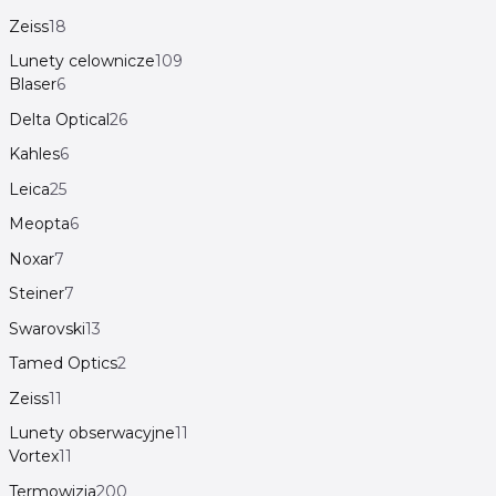
Zeiss
18
Lunety celownicze
109
Blaser
6
Delta Optical
26
Kahles
6
Leica
25
Meopta
6
Noxar
7
Steiner
7
Swarovski
13
Tamed Optics
2
Zeiss
11
Lunety obserwacyjne
11
Vortex
11
Termowizja
200