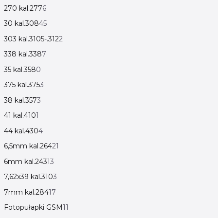
270 kal.277
6
30 kal.308
45
303 kal.3105-.312
2
338 kal.338
7
35 kal.358
0
375 kal.375
3
38 kal.357
3
41 kal.410
1
44 kal.430
4
6,5mm kal.264
21
6mm kal.243
13
7,62x39 kal.310
3
7mm kal.284
17
Fotopułapki GSM
11