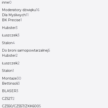
inne
0
Moderatory dźwięku
16
Dla Myśliwych
11
BK Precise
1
Hubster
3
Łuszczek
3
Stalon
4
Do broni samopowtarzalnej
5
Hubster
2
Łuszczek
2
Stalon
1
Montaże
30
Bettinsoli
3
BLASER
3
CZ527
2
CZ550/CZ557/ZKK600
5