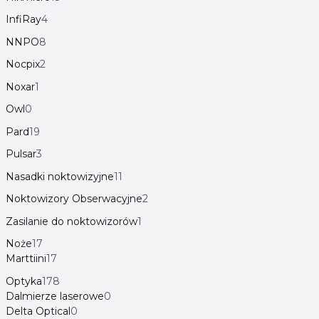
InfiRay
4
NNPO
8
Nocpix
2
Noxar
1
Owl
0
Pard
19
Pulsar
3
Nasadki noktowizyjne
11
Noktowizory Obserwacyjne
2
Zasilanie do noktowizorów
1
Noże
17
Marttiini
17
Optyka
178
Dalmierze laserowe
0
Delta Optical
0