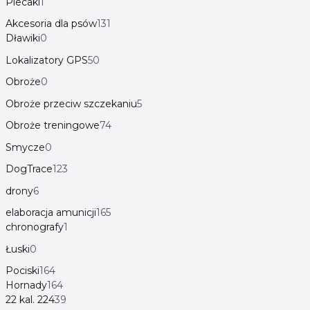
Plecaki
1
Akcesoria dla psów
131
Dławiki
0
Lokalizatory GPS
50
Obroże
0
Obroże przeciw szczekaniu
5
Obroże treningowe
74
Smycze
0
DogTrace
123
drony
6
elaboracja amunicji
165
chronografy
1
Łuski
0
Pociski
164
Hornady
164
22 kal. 224
39