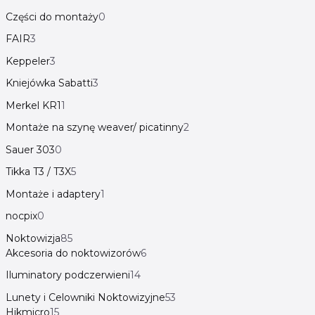
Części do montaży
0
FAIR
3
Keppeler
3
Kniejówka Sabatti
3
Merkel KR1
1
Montaże na szynę weaver/ picatinny
2
Sauer 303
0
Tikka T3 / T3X
5
Montaże i adaptery
1
nocpix
0
Noktowizja
85
Akcesoria do noktowizorów
6
Iluminatory podczerwieni
14
Lunety i Celowniki Noktowizyjne
53
Hikmicro
15