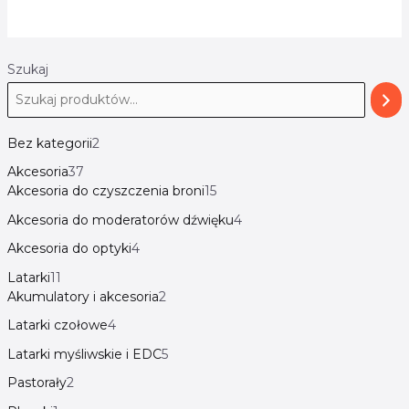
Szukaj
Bez kategorii
2
Akcesoria
37
Akcesoria do czyszczenia broni
15
Akcesoria do moderatorów dźwięku
4
Akcesoria do optyki
4
Latarki
11
Akumulatory i akcesoria
2
Latarki czołowe
4
Latarki myśliwskie i EDC
5
Pastorały
2