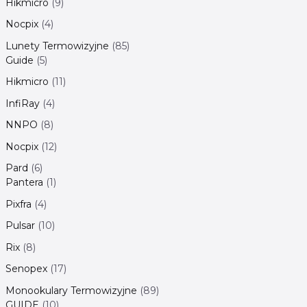
Hikmicro
9
Nocpix
4
Lunety Termowizyjne
85
Guide
5
Hikmicro
11
InfiRay
4
NNPO
8
Nocpix
12
Pard
6
Pantera
1
Pixfra
4
Pulsar
10
Rix
8
Senopex
17
Monookulary Termowizyjne
89
GUIDE
10