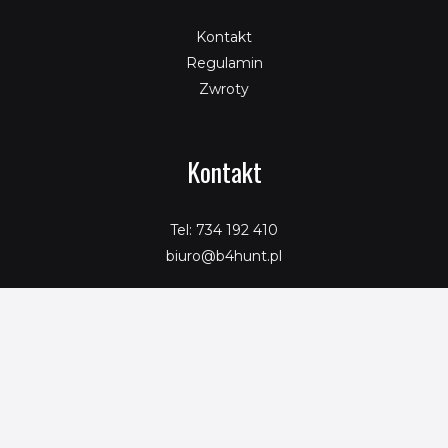
Kontakt
Regulamin
Zwroty
Kontakt
Tel: 734 192 410
biuro@b4hunt.pl
Copyright © 2026 SeoPromotion
Powered by SeoPromotion