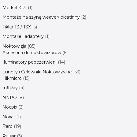
Merkel KR1
1
Montaże na szynę weaver/ picatinny
2
Tikka T3 / T3X
5
Montaże i adaptery
1
Noktowizja
85
Akcesoria do noktowizorów
6
Iluminatory podczerwieni
14
Lunety i Celowniki Noktowizyjne
53
Hikmicro
15
InfiRay
4
NNPO
8
Nocpix
2
Noxar
1
Pard
19
Pulsar
3