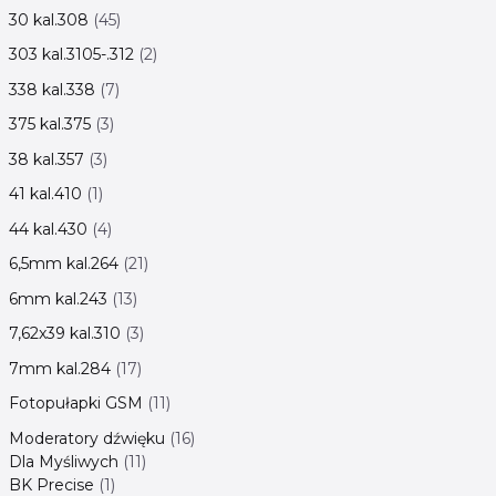
30 kal.308
45
303 kal.3105-.312
2
338 kal.338
7
375 kal.375
3
38 kal.357
3
41 kal.410
1
44 kal.430
4
6,5mm kal.264
21
6mm kal.243
13
7,62x39 kal.310
3
7mm kal.284
17
Fotopułapki GSM
11
Moderatory dźwięku
16
Dla Myśliwych
11
BK Precise
1