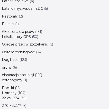
Latarki czołowe
4
Latarki myśliwskie i EDC
5
Pastorały
2
Plecaki
1
Akcesoria dla psów
131
Lokalizatory GPS
50
Obroże przeciw szczekaniu
5
Obroże treningowe
74
DogTrace
123
drony
6
elaboracja amunicji
165
chronografy
1
Pociski
164
Hornady
164
22 kal. 224
39
270 kal.277
6