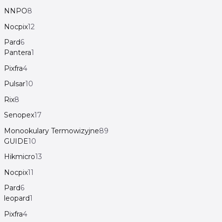
NNPO
8
Nocpix
12
Pard
6
Pantera
1
Pixfra
4
Pulsar
10
Rix
8
Senopex
17
Monookulary Termowizyjne
89
GUIDE
10
Hikmicro
13
Nocpix
11
Pard
6
leopard
1
Pixfra
4