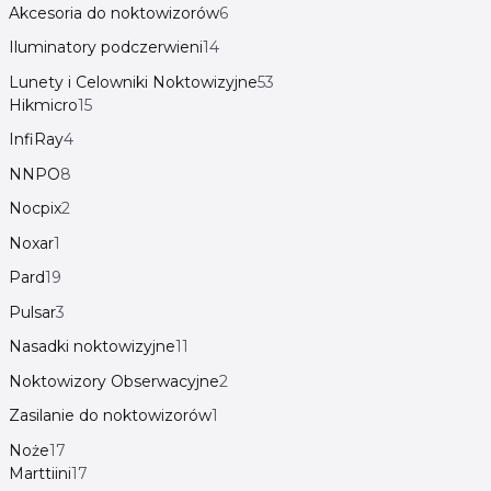
Akcesoria do noktowizorów
6
Iluminatory podczerwieni
14
Lunety i Celowniki Noktowizyjne
53
Hikmicro
15
InfiRay
4
NNPO
8
Nocpix
2
Noxar
1
Pard
19
Pulsar
3
Nasadki noktowizyjne
11
Noktowizory Obserwacyjne
2
Zasilanie do noktowizorów
1
Noże
17
Marttiini
17