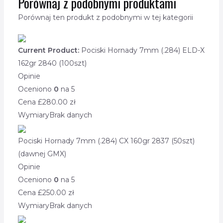
Porównaj z podobnymi produktami
Porównaj ten produkt z podobnymi w tej kategorii
Current Product:
Pociski Hornady 7mm (.284) ELD-X
162gr 2840 (100szt)
Opinie
Oceniono
0
na 5
Cena £
280.00
zł
Wymiary
Brak danych
Pociski Hornady 7mm (.284) CX 160gr 2837 (50szt)
(dawnej GMX)
Opinie
Oceniono
0
na 5
Cena £
250.00
zł
Wymiary
Brak danych