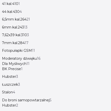
41 kal.410
1
44 kal.430
4
6,5mm kal.264
21
6mm kal.243
13
7,62x39 kal.310
3
7mm kal.284
17
Fotopułapki GSM
11
Moderatory dźwięku
16
Dla Myśliwych
11
BK Precise
1
Hubster
3
Łuszczek
3
Stalon
4
Do broni samopowtarzalnej
5
Hubster
2