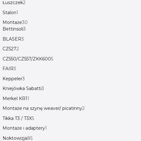
Łuszczek
2
Stalon
1
Montaże
30
Bettinsoli
3
BLASER
3
CZ527
2
CZ550/CZ557/ZKK600
5
FAIR
3
Keppeler
3
Kniejówka Sabatti
3
Merkel KR1
1
Montaże na szynę weaver/ picatinny
2
Tikka T3 / T3X
5
Montaże i adaptery
1
Noktowizja
85