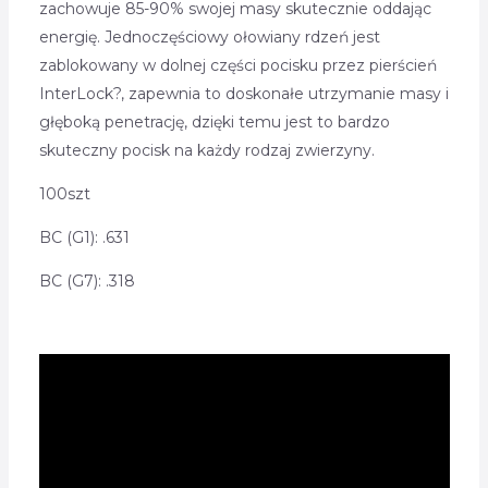
zachowuje 85-90% swojej masy skutecznie oddając
energię. Jednoczęściowy ołowiany rdzeń jest
zablokowany w dolnej części pocisku przez pierścień
InterLock?, zapewnia to doskonałe utrzymanie masy i
głęboką penetrację, dzięki temu jest to bardzo
skuteczny pocisk na każdy rodzaj zwierzyny.
100szt
BC (G1): .631
BC (G7): .318