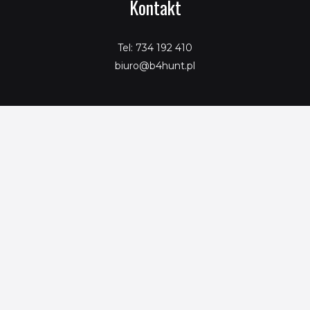
Kontakt
Tel: 734 192 410
biuro@b4hunt.pl
Copyright © 2026 SeoPromotion
Powered by SeoPromotion
Porównaj produkty
Ta strona korzysta z ciasteczek aby świadczyć usługi na
najwyższym poziomie. Dalsze korzystanie ze strony oznacza, że