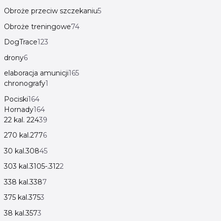
Obroże przeciw szczekaniu
5
Obroże treningowe
74
DogTrace
123
drony
6
elaboracja amunicji
165
chronografy
1
Pociski
164
Hornady
164
22 kal. 224
39
270 kal.277
6
30 kal.308
45
303 kal.3105-.312
2
338 kal.338
7
375 kal.375
3
38 kal.357
3