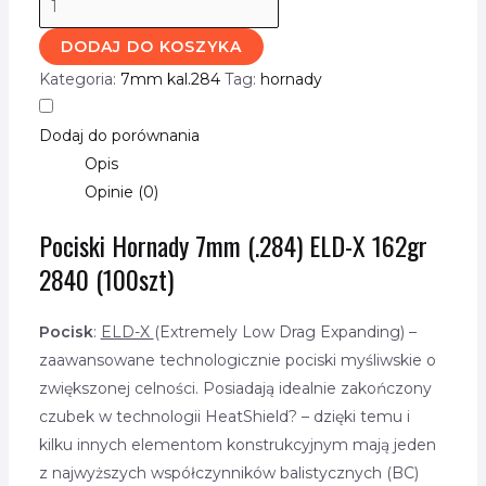
DODAJ DO KOSZYKA
Kategoria:
7mm kal.284
Tag:
hornady
Dodaj do porównania
Opis
Opinie (0)
Pociski Hornady 7mm (.284) ELD-X 162gr
2840 (100szt)
Pocisk
:
ELD-X
(Extremely Low Drag Expanding) –
zaawansowane technologicznie pociski myśliwskie o
zwiększonej celności. Posiadają idealnie zakończony
czubek w technologii HeatShield? – dzięki temu i
kilku innych elementom konstrukcyjnym mają jeden
z najwyższych współczynników balistycznych (BC)