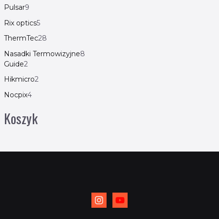
Pulsar
9
Rix optics
5
ThermTec
28
Nasadki Termowizyjne
8
Guide
2
Hikmicro
2
Nocpix
4
Koszyk