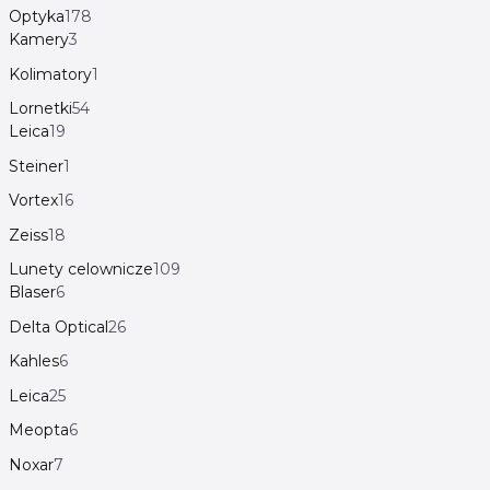
Optyka
178
Kamery
3
Kolimatory
1
Lornetki
54
Leica
19
Steiner
1
Vortex
16
Zeiss
18
Lunety celownicze
109
Blaser
6
Delta Optical
26
Kahles
6
Leica
25
Meopta
6
Noxar
7