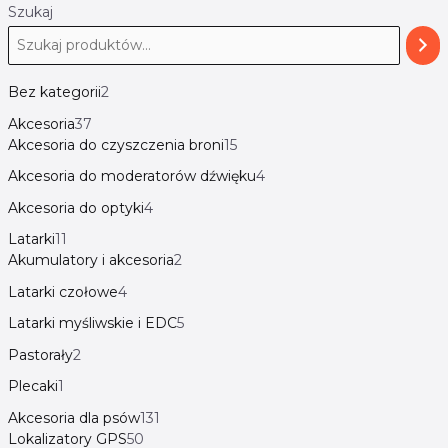
Szukaj
Bez kategorii
2
Akcesoria
37
Akcesoria do czyszczenia broni
15
Akcesoria do moderatorów dźwięku
4
Akcesoria do optyki
4
Latarki
11
Akumulatory i akcesoria
2
Latarki czołowe
4
Latarki myśliwskie i EDC
5
Pastorały
2
Plecaki
1
Akcesoria dla psów
131
Lokalizatory GPS
50