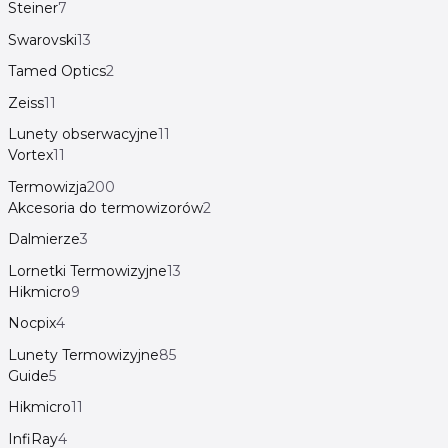
Steiner
7
Swarovski
13
Tamed Optics
2
Zeiss
11
Lunety obserwacyjne
11
Vortex
11
Termowizja
200
Akcesoria do termowizorów
2
Dalmierze
3
Lornetki Termowizyjne
13
Hikmicro
9
Nocpix
4
Lunety Termowizyjne
85
Guide
5
Hikmicro
11
InfiRay
4