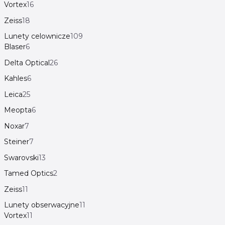
Vortex
16
Zeiss
18
Lunety celownicze
109
Blaser
6
Delta Optical
26
Kahles
6
Leica
25
Meopta
6
Noxar
7
Steiner
7
Swarovski
13
Tamed Optics
2
Zeiss
11
Lunety obserwacyjne
11
Vortex
11