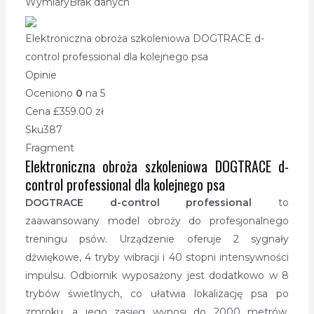
Wymiary
Brak danych
Elektroniczna obroża szkoleniowa DOGTRACE d-
control professional dla kolejnego psa
Opinie
Oceniono
0
na 5
Cena £
359.00
zł
Sku
387
Fragment
Elektroniczna obroża szkoleniowa DOGTRACE d-
control professional dla kolejnego psa
DOGTRACE d-control professional
to
zaawansowany model obroży do profesjonalnego
treningu psów. Urządzenie oferuje 2 sygnały
dźwiękowe, 4 tryby wibracji i 40 stopni intensywności
impulsu. Odbiornik wyposażony jest dodatkowo w 8
trybów świetlnych, co ułatwia lokalizację psa po
zmroku, a jego zasięg wynosi do 2000 metrów.