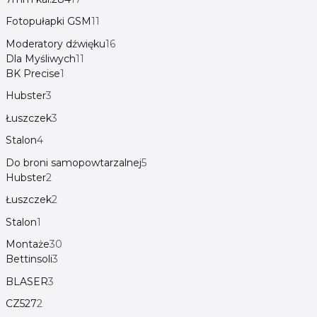
Fotopułapki GSM
11
Moderatory dźwięku
16
Dla Myśliwych
11
BK Precise
1
Hubster
3
Łuszczek
3
Stalon
4
Do broni samopowtarzalnej
5
Hubster
2
Łuszczek
2
Stalon
1
Montaże
30
Bettinsoli
3
BLASER
3
CZ527
2