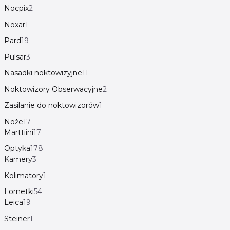
Nocpix
2
Noxar
1
Pard
19
Pulsar
3
Nasadki noktowizyjne
11
Noktowizory Obserwacyjne
2
Zasilanie do noktowizorów
1
Noże
17
Marttiini
17
Optyka
178
Kamery
3
Kolimatory
1
Lornetki
54
Leica
19
Steiner
1