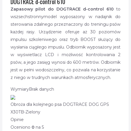
DOGTRACE d-control 610
Zapasowy pilot do DOGTRACE d-control 610
to
wszsechstronnymodel wyposażony w nadajnik do
sterowania zdalnego przeznaczony do treningu psów
każdej rasy. Urządzenie oferuje aż 30 poziomów
impulsu szkoleniwego oraz tryb BOOST służący do
wysłania ciągłego impuslu. Odbiornik wyposażony jest
w wyświetlacz LCD i możliwość kontrolowania 2
psów, a jego zasięg wynosi do 600 metrów. Odbiornik
jest w pełni wodoszczelny, co pozwala na korzystanie
z niego w trudnych warunkach atmosferycznych.
Wymiary
Brak danych
Obroża dla kolejnego psa DOGTRACE DOG GPS
X30TB-Zielony
Opinie
Oceniono
0
na 5