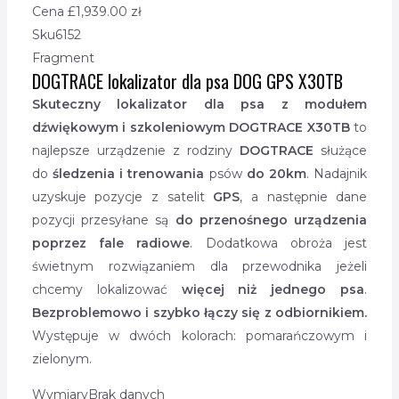
Cena £
1,939.00
zł
Sku
6152
Fragment
DOGTRACE lokalizator dla psa DOG GPS X30TB
Skuteczny lokalizator dla psa z modułem
dźwiękowym i szkoleniowym DOGTRACE X30TB
to
najlepsze urządzenie z rodziny
DOGTRACE
służące
do
śledzenia i trenowania
psów
do 20km
. Nadajnik
uzyskuje pozycje z satelit
GPS
, a następnie dane
pozycji przesyłane są
do przenośnego urządzenia
poprzez fale radiowe
. Dodatkowa obroża jest
świetnym rozwiązaniem dla przewodnika jeżeli
chcemy lokalizować
więcej niż jednego psa
.
Bezproblemowo i szybko łączy się z odbiornikiem.
Występuje w dwóch kolorach: pomarańczowym i
zielonym.
Wymiary
Brak danych