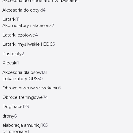
Akcesoria do moderatorów dźwięku
4
Akcesoria do optyki
4
Latarki
11
Akumulatory i akcesoria
2
Latarki czołowe
4
Latarki myśliwskie i EDC
5
Pastorały
2
Plecaki
1
Akcesoria dla psów
131
Lokalizatory GPS
50
Obroże przeciw szczekaniu
5
Obroże treningowe
74
DogTrace
123
drony
6
elaboracja amunicji
165
chronografy
1