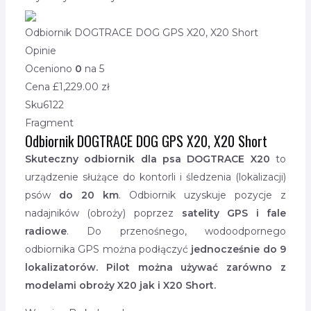
Odbiornik DOGTRACE DOG GPS X20, X20 Short
Opinie
Oceniono
0
na 5
Cena £
1,229.00
zł
Sku
6122
Fragment
Odbiornik DOGTRACE DOG GPS X20, X20 Short
Skuteczny odbiornik dla psa DOGTRACE X20
to
urządzenie służące do kontorli i śledzenia (lokalizacji)
psów
do 20 km
. Odbiornik uzyskuje pozycje z
nadajników (obroży) poprzez
satelity GPS i fale
radiowe
. Do przenośnego, wodoodpornego
odbiornika GPS można podłączyć
jednocześnie do 9
lokalizatorów. Pilot można używać zarówno z
modelami obroży X20 jak i X20 Short.