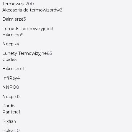
Termowizja
200
Akcesoria do termowizorów
2
Dalmierze
3
Lornetki Termowizyjne
13
Hikmicro
9
Nocpix
4
Lunety Termowizyjne
85
Guide
5
Hikmicro
11
InfiRay
4
NNPO
8
Nocpix
12
Pard
6
Pantera
1
Pixfra
4
Pulsar
10