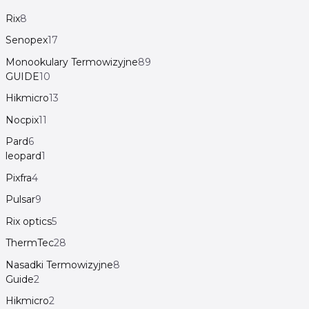
Rix
8
Senopex
17
Monookulary Termowizyjne
89
GUIDE
10
Hikmicro
13
Nocpix
11
Pard
6
leopard
1
Pixfra
4
Pulsar
9
Rix optics
5
ThermTec
28
Nasadki Termowizyjne
8
Guide
2
Hikmicro
2