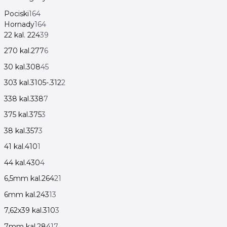
Pociski
164
Hornady
164
22 kal. 224
39
270 kal.277
6
30 kal.308
45
303 kal.3105-.312
2
338 kal.338
7
375 kal.375
3
38 kal.357
3
41 kal.410
1
44 kal.430
4
6,5mm kal.264
21
6mm kal.243
13
7,62x39 kal.310
3
7mm kal.284
17