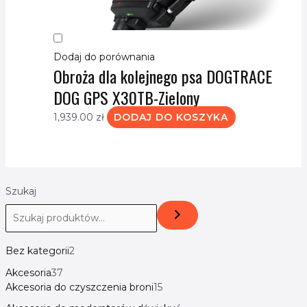
Dodaj do porównania
Obroża dla kolejnego psa DOGTRACE
DOG GPS X30TB-Zielony
1,939.00
zł
DODAJ DO KOSZYKA
Szukaj
Bez kategorii
2
Akcesoria
37
Akcesoria do czyszczenia broni
15