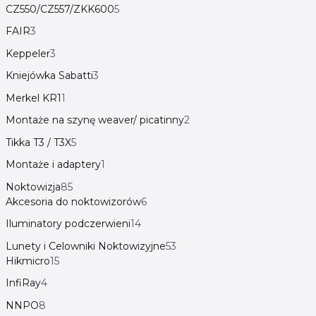
CZ550/CZ557/ZKK600
5
FAIR
3
Keppeler
3
Kniejówka Sabatti
3
Merkel KR1
1
Montaże na szynę weaver/ picatinny
2
Tikka T3 / T3X
5
Montaże i adaptery
1
Noktowizja
85
Akcesoria do noktowizorów
6
Iluminatory podczerwieni
14
Lunety i Celowniki Noktowizyjne
53
Hikmicro
15
InfiRay
4
NNPO
8