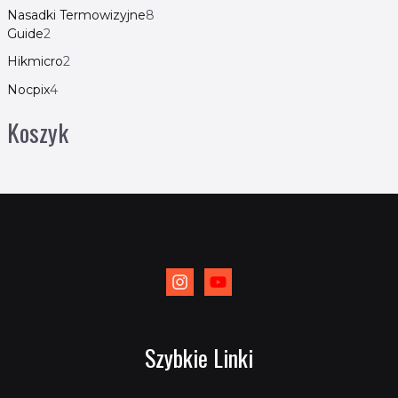
Nasadki Termowizyjne
8
Guide
2
Hikmicro
2
Nocpix
4
Koszyk
Szybkie Linki