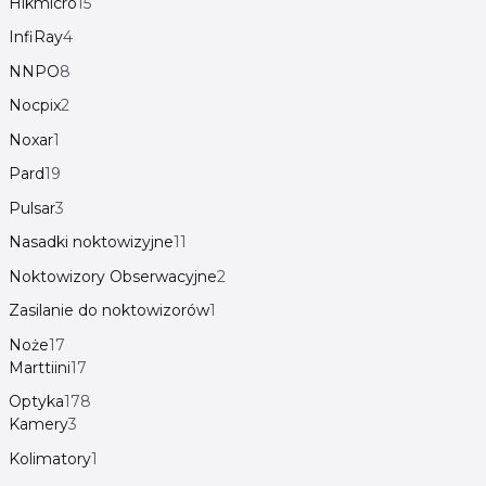
Hikmicro
15
InfiRay
4
NNPO
8
Nocpix
2
Noxar
1
Pard
19
Pulsar
3
Nasadki noktowizyjne
11
Noktowizory Obserwacyjne
2
Zasilanie do noktowizorów
1
Noże
17
Marttiini
17
Optyka
178
Kamery
3
Kolimatory
1