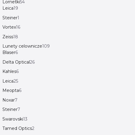
Lornetki
54
Leica
19
Steiner
1
Vortex
16
Zeiss
18
Lunety celownicze
109
Blaser
6
Delta Optical
26
Kahles
6
Leica
25
Meopta
6
Noxar
7
Steiner
7
Swarovski
13
Tamed Optics
2