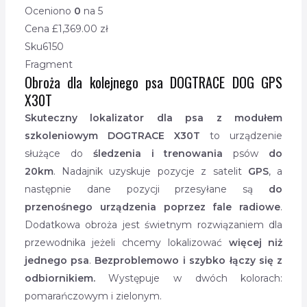
Oceniono
0
na 5
Cena £
1,369.00
zł
Sku
6150
Fragment
Obroża dla kolejnego psa DOGTRACE DOG GPS
X30T
Skuteczny lokalizator dla psa z modułem
szkoleniowym DOGTRACE X30T
to urządzenie
służące do
śledzenia i trenowania
psów
do
20km
. Nadajnik uzyskuje pozycje z satelit
GPS
, a
następnie dane pozycji przesyłane są
do
przenośnego urządzenia poprzez fale radiowe
.
Dodatkowa obroża jest świetnym rozwiązaniem dla
przewodnika jeżeli chcemy lokalizować
więcej niż
jednego psa
.
Bezproblemowo i szybko łączy się z
odbiornikiem.
Występuje w dwóch kolorach:
pomarańczowym i zielonym.