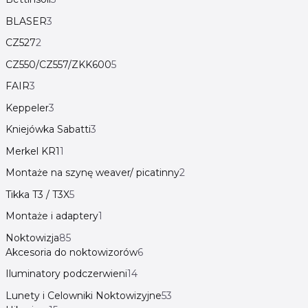
BLASER
3
CZ527
2
CZ550/CZ557/ZKK600
5
FAIR
3
Keppeler
3
Kniejówka Sabatti
3
Merkel KR1
1
Montaże na szynę weaver/ picatinny
2
Tikka T3 / T3X
5
Montaże i adaptery
1
Noktowizja
85
Akcesoria do noktowizorów
6
Iluminatory podczerwieni
14
Lunety i Celowniki Noktowizyjne
53