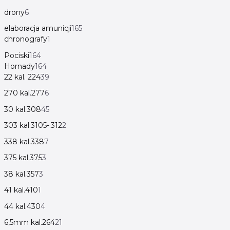
drony
6
elaboracja amunicji
165
chronografy
1
Pociski
164
Hornady
164
22 kal. 224
39
270 kal.277
6
30 kal.308
45
303 kal.3105-.312
2
338 kal.338
7
375 kal.375
3
38 kal.357
3
41 kal.410
1
44 kal.430
4
6,5mm kal.264
21