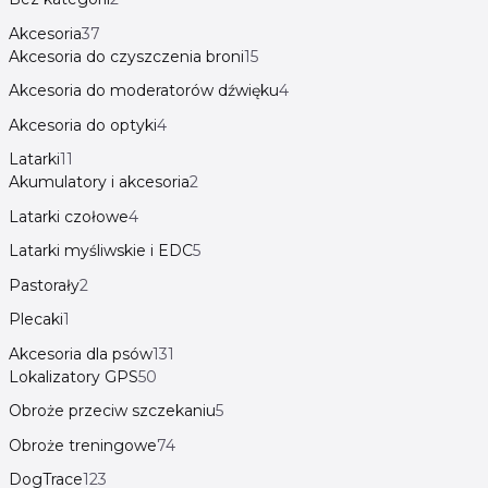
Akcesoria
37
Akcesoria do czyszczenia broni
15
Akcesoria do moderatorów dźwięku
4
Akcesoria do optyki
4
Latarki
11
Akumulatory i akcesoria
2
Latarki czołowe
4
Latarki myśliwskie i EDC
5
Pastorały
2
Plecaki
1
Akcesoria dla psów
131
Lokalizatory GPS
50
Obroże przeciw szczekaniu
5
Obroże treningowe
74
DogTrace
123