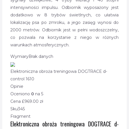
sygnały dźwiękowe, 4 tryby wibracji i 40 stopni
intensywności impulsu. Odbiornik wyposażony jest
dodatkowo w 8 trybów świetlnych, co ułatwia
lokalizację psa po zmroku, a jego zasięg wynosi do
2000 metrów. Odbiornik jest w pełni wodoszczelny,
co pozwala na korzystanie z niego w różnych
warunkach atmosferycznych.
Wymiary
Brak danych
Elektroniczna obroża treningowa DOGTRACE d-
control 1610
Opinie
Oceniono
0
na 5
Cena £
969.00
zł
Sku
345
Fragment
Elektroniczna obroża treningowa DOGTRACE d-