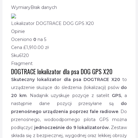
Wymiary
Brak danych
Lokalizator DOGTRACE DOG GPS X20
Opinie
Oceniono
0
na 5
Cena £
1,910.00
zł
Sku
6120
Fragment
DOGTRACE lokalizator dla psa DOG GPS X20
Skuteczny lokalizator dla psa DOGTRACE X20
to
urządzenie służące do śledzenia (lokalizacji) psów
do
20 km
. Nadajnik uzyskuje pozycje z satelit
GPS
, a
następnie dane pozycji przesyłane są
do
przenośnego urządzenia poprzez fale radiowe
. Do
przenośnego, wodoodpornego pilota GPS można
podłączyć
jednocześnie do 9 lokalizatorów.
Zestaw
składa się z bezpiecznej, wygodnej oraz lekkiej obroży