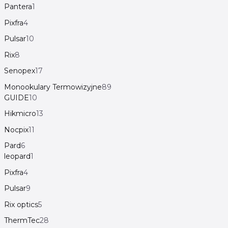
Pantera
1
Pixfra
4
Pulsar
10
Rix
8
Senopex
17
Monookulary Termowizyjne
89
GUIDE
10
Hikmicro
13
Nocpix
11
Pard
6
leopard
1
Pixfra
4
Pulsar
9
Rix optics
5
ThermTec
28