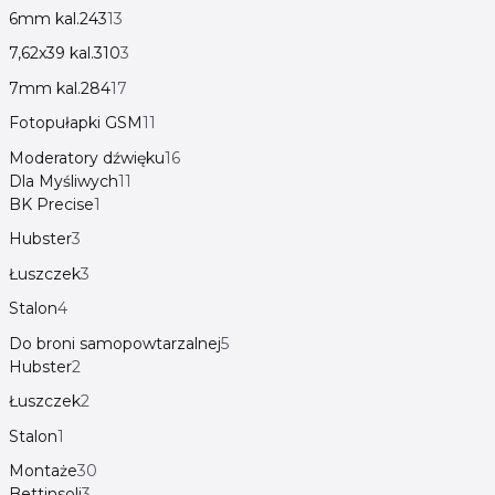
6mm kal.243
13
7,62x39 kal.310
3
7mm kal.284
17
Fotopułapki GSM
11
Moderatory dźwięku
16
Dla Myśliwych
11
BK Precise
1
Hubster
3
Łuszczek
3
Stalon
4
Do broni samopowtarzalnej
5
Hubster
2
Łuszczek
2
Stalon
1
Montaże
30
Bettinsoli
3