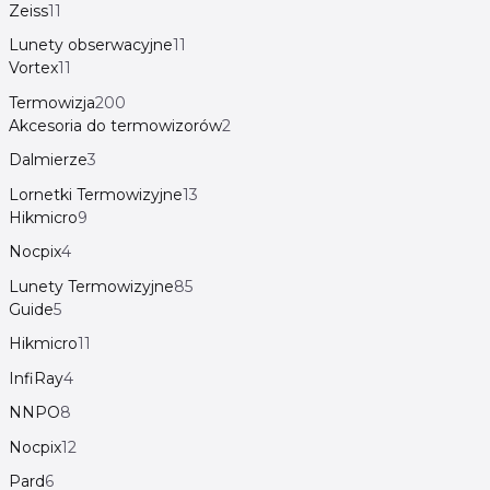
Zeiss
11
Lunety obserwacyjne
11
Vortex
11
Termowizja
200
Akcesoria do termowizorów
2
Dalmierze
3
Lornetki Termowizyjne
13
Hikmicro
9
Nocpix
4
Lunety Termowizyjne
85
Guide
5
Hikmicro
11
InfiRay
4
NNPO
8
Nocpix
12
Pard
6