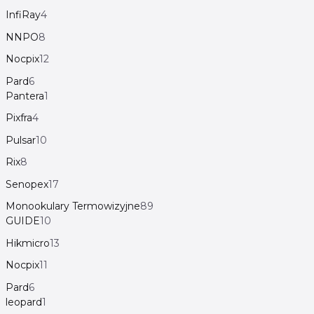
InfiRay
4
NNPO
8
Nocpix
12
Pard
6
Pantera
1
Pixfra
4
Pulsar
10
Rix
8
Senopex
17
Monookulary Termowizyjne
89
GUIDE
10
Hikmicro
13
Nocpix
11
Pard
6
leopard
1