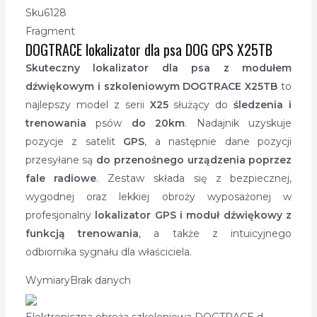
Sku
6128
Fragment
DOGTRACE lokalizator dla psa DOG GPS X25TB
Skuteczny lokalizator dla psa z modułem
dźwiękowym i szkoleniowym DOGTRACE X25TB
to
najlepszy model z serii
X25
służący do
śledzenia i
trenowania
psów
do 20km
. Nadajnik uzyskuje
pozycje z satelit
GPS
, a następnie dane pozycji
przesyłane są
do przenośnego urządzenia poprzez
fale radiowe
. Zestaw
składa się z bezpiecznej,
wygodnej oraz lekkiej obroży wyposażonej w
profesjonalny
lokalizator GPS i moduł dźwiękowy z
funkcją trenowania
, a także z intuicyjnego
odbiornika sygnału dla właściciela.
Wymiary
Brak danych