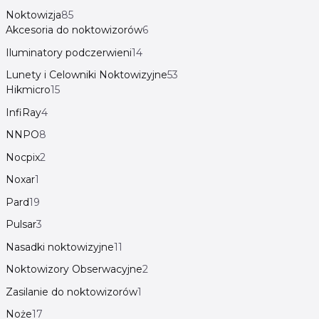
Noktowizja
85
Akcesoria do noktowizorów
6
Iluminatory podczerwieni
14
Lunety i Celowniki Noktowizyjne
53
Hikmicro
15
InfiRay
4
NNPO
8
Nocpix
2
Noxar
1
Pard
19
Pulsar
3
Nasadki noktowizyjne
11
Noktowizory Obserwacyjne
2
Zasilanie do noktowizorów
1
Noże
17