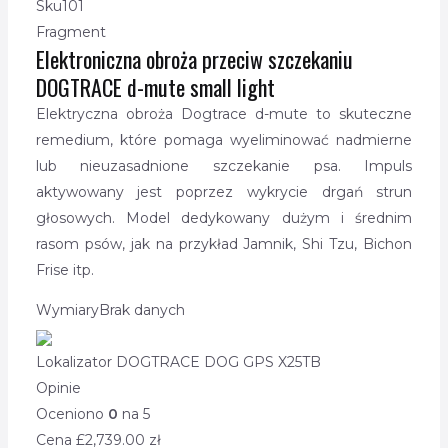
Sku
101
Fragment
Elektroniczna obroża przeciw szczekaniu
DOGTRACE d-mute small light
Elektryczna obroża Dogtrace d-mute to skuteczne
remedium, które pomaga wyeliminować nadmierne
lub nieuzasadnione szczekanie psa. Impuls
aktywowany jest poprzez wykrycie drgań strun
głosowych. Model dedykowany dużym i średnim
rasom psów, jak na przykład Jamnik, Shi Tzu, Bichon
Frise itp.
Wymiary
Brak danych
Lokalizator DOGTRACE DOG GPS X25TB
Opinie
Oceniono
0
na 5
Cena £
2,739.00
zł