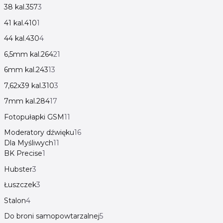
38 kal.357
3
41 kal.410
1
44 kal.430
4
6,5mm kal.264
21
6mm kal.243
13
7,62x39 kal.310
3
7mm kal.284
17
Fotopułapki GSM
11
Moderatory dźwięku
16
Dla Myśliwych
11
BK Precise
1
Hubster
3
Łuszczek
3
Stalon
4
Do broni samopowtarzalnej
5