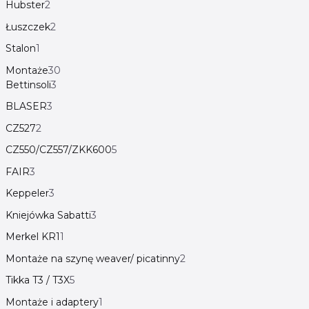
Hubster
2
Łuszczek
2
Stalon
1
Montaże
30
Bettinsoli
3
BLASER
3
CZ527
2
CZ550/CZ557/ZKK600
5
FAIR
3
Keppeler
3
Kniejówka Sabatti
3
Merkel KR1
1
Montaże na szynę weaver/ picatinny
2
Tikka T3 / T3X
5
Montaże i adaptery
1