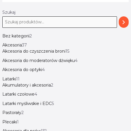
Szukaj
Bez kategorii
2
Akcesoria
37
Akcesoria do czyszczenia broni
15
Akcesoria do moderatorów dźwięku
4
Akcesoria do optyki
4
Latarki
11
Akumulatory i akcesoria
2
Latarki czołowe
4
Latarki myśliwskie i EDC
5
Pastorały
2
Plecaki
1