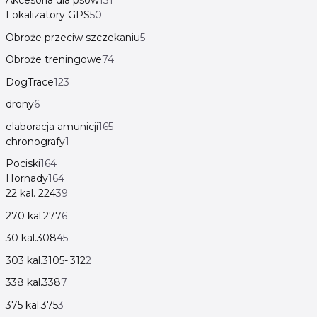
Akcesoria dla psów
131
Lokalizatory GPS
50
Obroże przeciw szczekaniu
5
Obroże treningowe
74
DogTrace
123
drony
6
elaboracja amunicji
165
chronografy
1
Pociski
164
Hornady
164
22 kal. 224
39
270 kal.277
6
30 kal.308
45
303 kal.3105-.312
2
338 kal.338
7
375 kal.375
3