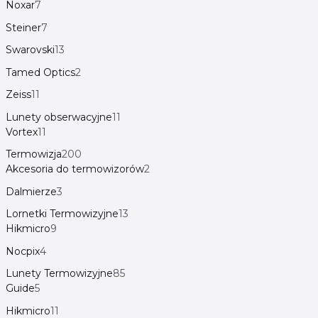
Noxar
7
Steiner
7
Swarovski
13
Tamed Optics
2
Zeiss
11
Lunety obserwacyjne
11
Vortex
11
Termowizja
200
Akcesoria do termowizorów
2
Dalmierze
3
Lornetki Termowizyjne
13
Hikmicro
9
Nocpix
4
Lunety Termowizyjne
85
Guide
5
Hikmicro
11