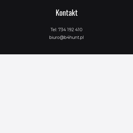
Kontakt
Tel: 734 192 410
biuro@b4hunt.pl
Copyright © 2026 SeoPromotion
Powered by SeoPromotion
Porównaj produkty
Ta strona korzysta z ciasteczek aby świadczyć usługi na