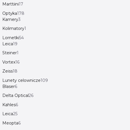
Marttiini
17
Optyka
178
Kamery
3
Kolimatory
1
Lornetki
54
Leica
19
Steiner
1
Vortex
16
Zeiss
18
Lunety celownicze
109
Blaser
6
Delta Optical
26
Kahles
6
Leica
25
Meopta
6