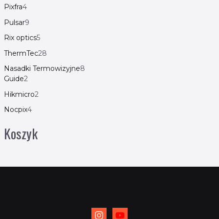
Pixfra
4
Pulsar
9
Rix optics
5
ThermTec
28
Nasadki Termowizyjne
8
Guide
2
Hikmicro
2
Nocpix
4
Koszyk