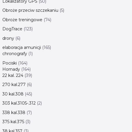
Lokalizatory GPS
50
Obroże przeciw szczekaniu
5
Obroże treningowe
74
DogTrace
123
drony
6
elaboracja amunicji
165
chronografy
1
Pociski
164
Hornady
164
22 kal. 224
39
270 kal.277
6
30 kal.308
45
303 kal.3105-.312
2
338 kal.338
7
375 kal.375
3
38 kal.357
3