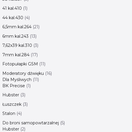
41 kal.410
1
44 kal.430
4
6,5mm kal.264
21
6mm kal.243
13
7,62x39 kal.310
3
7mm kal.284
17
Fotopułapki GSM
11
Moderatory dźwięku
16
Dla Myśliwych
11
BK Precise
1
Hubster
3
Łuszczek
3
Stalon
4
Do broni samopowtarzalnej
5
Hubster
2