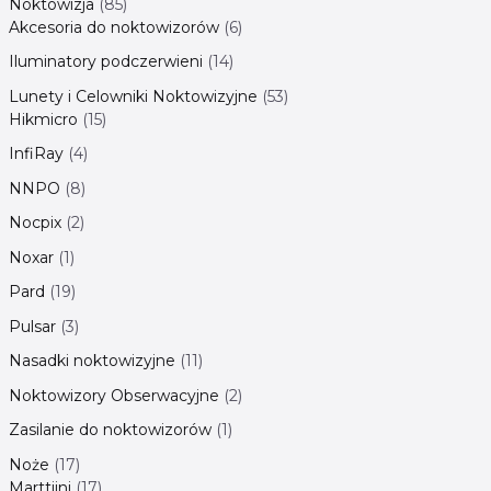
Noktowizja
85
Akcesoria do noktowizorów
6
Iluminatory podczerwieni
14
Lunety i Celowniki Noktowizyjne
53
Hikmicro
15
InfiRay
4
NNPO
8
Nocpix
2
Noxar
1
Pard
19
Pulsar
3
Nasadki noktowizyjne
11
Noktowizory Obserwacyjne
2
Zasilanie do noktowizorów
1
Noże
17
Marttiini
17