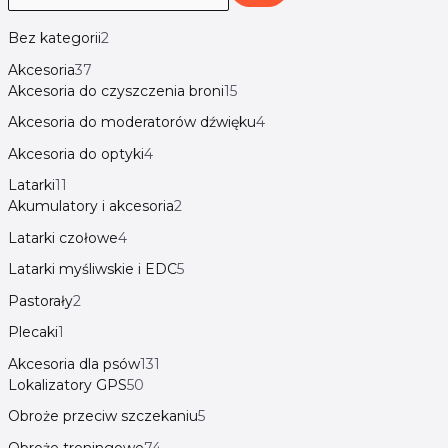
Bez kategorii
2
Akcesoria
37
Akcesoria do czyszczenia broni
15
Akcesoria do moderatorów dźwięku
4
Akcesoria do optyki
4
Latarki
11
Akumulatory i akcesoria
2
Latarki czołowe
4
Latarki myśliwskie i EDC
5
Pastorały
2
Plecaki
1
Akcesoria dla psów
131
Lokalizatory GPS
50
Obroże przeciw szczekaniu
5
Obroże treningowe
74