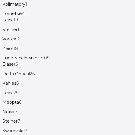
Kolimatory
1
Lornetki
54
Leica
19
Steiner
1
Vortex
16
Zeiss
18
Lunety celownicze
109
Blaser
6
Delta Optical
26
Kahles
6
Leica
25
Meopta
6
Noxar
7
Steiner
7
Swarovski
13