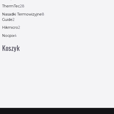
ThermTec
28
Nasadki Termowizyjne
8
Guide
2
Hikmicro
2
Nocpix
4
Koszyk