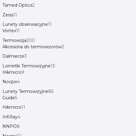
Tamed Optics
2
Zeiss
11
Lunety obserwacyjne
11
Vortex
11
Termowizja
200
Akcesoria do termowizorów
2
Dalmierze
3
Lornetki Termowizyjne
13
Hikmicro
9
Nocpix
4
Lunety Termowizyjne
85
Guide
5
Hikmicro
11
InfiRay
4
NNPO
8
Nocpix
12