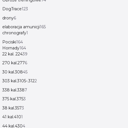
DogTrace
123
drony
6
elaboracja amunicji
165
chronografy
1
Pociski
164
Hornady
164
22 kal. 224
39
270 kal.277
6
30 kal.308
45
303 kal.3105-.312
2
338 kal.338
7
375 kal.375
3
38 kal.357
3
41 kal.410
1
44 kal.430
4