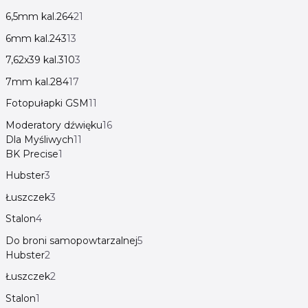
6,5mm kal.264
21
6mm kal.243
13
7,62x39 kal.310
3
7mm kal.284
17
Fotopułapki GSM
11
Moderatory dźwięku
16
Dla Myśliwych
11
BK Precise
1
Hubster
3
Łuszczek
3
Stalon
4
Do broni samopowtarzalnej
5
Hubster
2
Łuszczek
2
Stalon
1