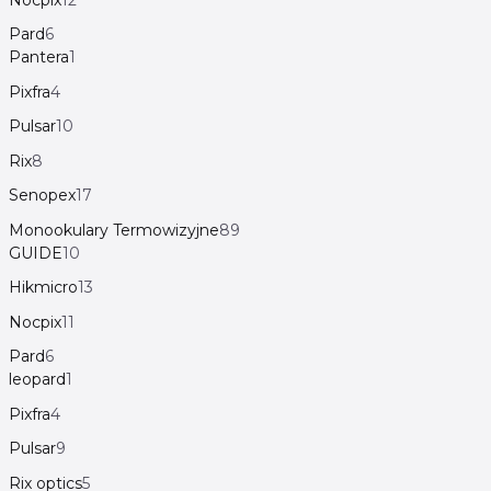
Pard
6
Pantera
1
Pixfra
4
Pulsar
10
Rix
8
Senopex
17
Monookulary Termowizyjne
89
GUIDE
10
Hikmicro
13
Nocpix
11
Pard
6
leopard
1
Pixfra
4
Pulsar
9
Rix optics
5