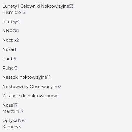
Lunety i Celowniki Noktowizyjne
53
Hikmicro
15
InfiRay
4
NNPO
8
Nocpix
2
Noxar
1
Pard
19
Pulsar
3
Nasadki noktowizyjne
11
Noktowizory Obserwacyjne
2
Zasilanie do noktowizorów
1
Noże
17
Marttiini
17
Optyka
178
Kamery
3