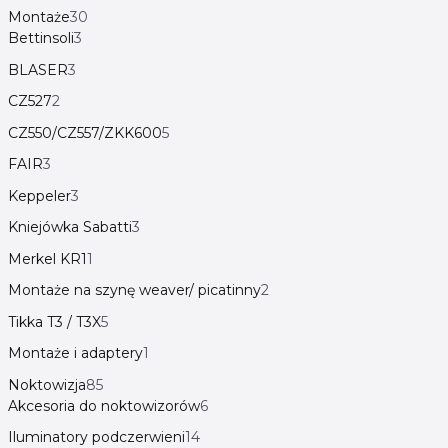
Montaże
30
Bettinsoli
3
BLASER
3
CZ527
2
CZ550/CZ557/ZKK600
5
FAIR
3
Keppeler
3
Kniejówka Sabatti
3
Merkel KR1
1
Montaże na szynę weaver/ picatinny
2
Tikka T3 / T3X
5
Montaże i adaptery
1
Noktowizja
85
Akcesoria do noktowizorów
6
Iluminatory podczerwieni
14