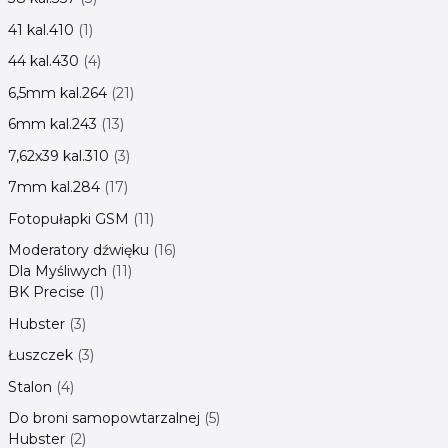
41 kal.410
1
44 kal.430
4
6,5mm kal.264
21
6mm kal.243
13
7,62x39 kal.310
3
7mm kal.284
17
Fotopułapki GSM
11
Moderatory dźwięku
16
Dla Myśliwych
11
BK Precise
1
Hubster
3
Łuszczek
3
Stalon
4
Do broni samopowtarzalnej
5
Hubster
2