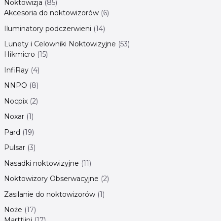
Noktowizja
85
Akcesoria do noktowizorów
6
Iluminatory podczerwieni
14
Lunety i Celowniki Noktowizyjne
53
Hikmicro
15
InfiRay
4
NNPO
8
Nocpix
2
Noxar
1
Pard
19
Pulsar
3
Nasadki noktowizyjne
11
Noktowizory Obserwacyjne
2
Zasilanie do noktowizorów
1
Noże
17
Marttiini
17