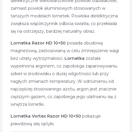
dielektryczne wielowarstwowe powłoki odblaskowe,
zamiast powłok aluminiowych stosowanych w
tańszych modelach lornetek. Powłoka dielektryczna
zwiększa współczynnik odbicia światła, co przekłada
się na ostrzejszy, bardziej naturalny obraz.
Lornetka Razor HD 10×50
posiada obudowę
magnezową, zastosowaną w celu zmniejszenie wagi
bez utraty wytrzymałości.
Lornetka
została
wypełniona argonem, co zapobiega zaparowywaniu
szkieł w środowisku o dużej wilgotności lub przy
nagłych zmianach temperatury. W odróżnieniu od
najczęściej stosowanego azotu, argon jest znacznie
cięższym gazem, co zapobiega jego ulatnianiu się z
wnętrza lornetki.
Lornetka Vortex Razor HD 10×50
pokazuje
prawdziwą siłę optyki.