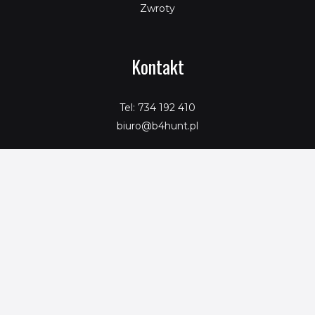
Zwroty
Kontakt
Tel: 734 192 410
biuro@b4hunt.pl
Copyright © 2026 SeoPromotion
Powered by SeoPromotion
Porównaj produkty