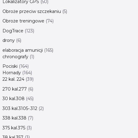
Lokalizatory GPS
50
Obroże przeciw szczekaniu
5
Obroże treningowe
74
DogTrace
123
drony
6
elaboracja amunicji
165
chronografy
1
Pociski
164
Hornady
164
22 kal. 224
39
270 kal.277
6
30 kal.308
45
303 kal.3105-.312
2
338 kal.338
7
375 kal.375
3
38 kal.357
3