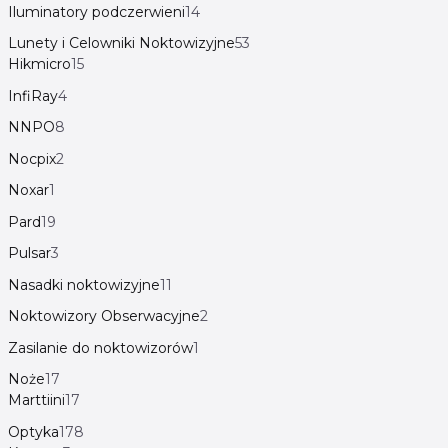
Iluminatory podczerwieni
14
Lunety i Celowniki Noktowizyjne
53
Hikmicro
15
InfiRay
4
NNPO
8
Nocpix
2
Noxar
1
Pard
19
Pulsar
3
Nasadki noktowizyjne
11
Noktowizory Obserwacyjne
2
Zasilanie do noktowizorów
1
Noże
17
Marttiini
17
Optyka
178