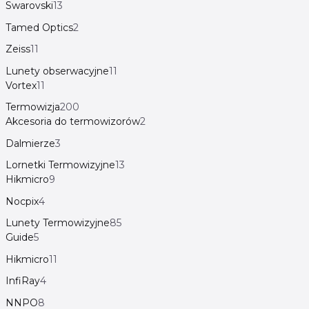
Swarovski
13
Tamed Optics
2
Zeiss
11
Lunety obserwacyjne
11
Vortex
11
Termowizja
200
Akcesoria do termowizorów
2
Dalmierze
3
Lornetki Termowizyjne
13
Hikmicro
9
Nocpix
4
Lunety Termowizyjne
85
Guide
5
Hikmicro
11
InfiRay
4
NNPO
8