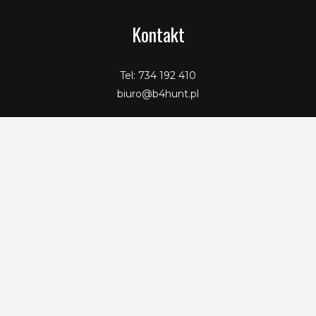
Kontakt
Tel: 734 192 410
biuro@b4hunt.pl
Copyright © 2026 SeoPromotion
Powered by SeoPromotion
Porównaj produkty
Ta strona korzysta z ciasteczek aby świadczyć usługi na