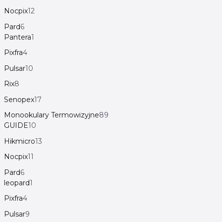
Nocpix
12
Pard
6
Pantera
1
Pixfra
4
Pulsar
10
Rix
8
Senopex
17
Monookulary Termowizyjne
89
GUIDE
10
Hikmicro
13
Nocpix
11
Pard
6
leopard
1
Pixfra
4
Pulsar
9