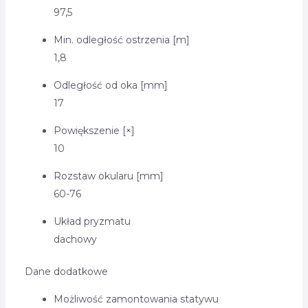
97,5
Min. odległość ostrzenia [m]
1,8
Odległość od oka [mm]
17
Powiększenie [×]
10
Rozstaw okularu [mm]
60-76
Układ pryzmatu
dachowy
Dane dodatkowe
Możliwość zamontowania statywu