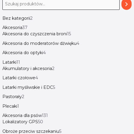
Bez kategorii
2
Akcesoria
37
Akcesoria do czyszczenia broni
15
Akcesoria do moderatorów dźwięku
4
Akcesoria do optyki
4
Latarki
11
Akumulatory i akcesoria
2
Latarki czołowe
4
Latarki myśliwskie i EDC
5
Pastorały
2
Plecaki
1
Akcesoria dla psów
131
Lokalizatory GPS
50
Obroże przeciw szczekaniu
5