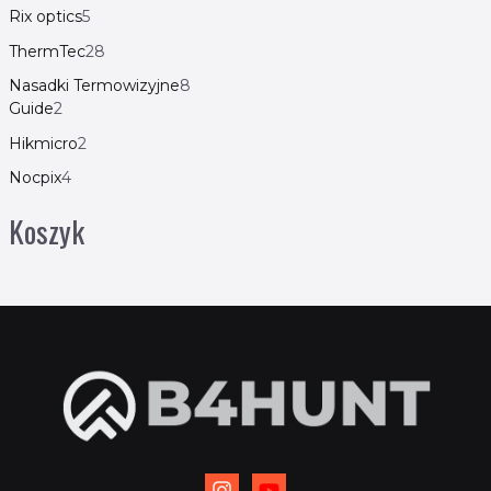
Rix optics
5
ThermTec
28
Nasadki Termowizyjne
8
Guide
2
Hikmicro
2
Nocpix
4
Koszyk