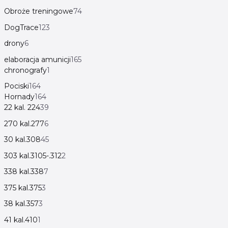
Obroże treningowe
74
DogTrace
123
drony
6
elaboracja amunicji
165
chronografy
1
Pociski
164
Hornady
164
22 kal. 224
39
270 kal.277
6
30 kal.308
45
303 kal.3105-.312
2
338 kal.338
7
375 kal.375
3
38 kal.357
3
41 kal.410
1