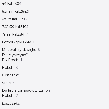
44 kal.430
4
6,5mm kal.264
21
6mm kal.243
13
7,62x39 kal.310
3
7mm kal.284
17
Fotopułapki GSM
11
Moderatory dźwięku
16
Dla Myśliwych
11
BK Precise
1
Hubster
3
Łuszczek
3
Stalon
4
Do broni samopowtarzalnej
5
Hubster
2
Łuszczek
2