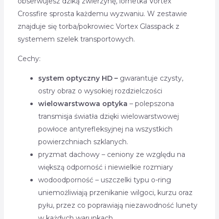
obserwujesz dziką zwierzynę, lornetka Vortex
Crossfire sprosta każdemu wyzwaniu. W zestawie
znajduje się torba/pokrowiec Vortex Glasspack z
systemem szelek transportowych.
Cechy:
system optyczny HD –
gwarantuje czysty,
ostry obraz o wysokiej rozdzielczości
wielowarstwowa optyka
– polepszona
transmisja światła dzięki wielowarstwowej
powłoce antyrefleksyjnej na wszystkich
powierzchniach szklanych.
pryzmat dachowy – ceniony ze względu na
większą odporność i niewielkie rozmiary
wodoodporność – uszczelki typu o-ring
uniemożliwiają przenikanie wilgoci, kurzu oraz
pyłu, przez co poprawiają niezawodność lunety
w każdych warunkach