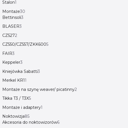
Stalon
1
Montaże
30
Bettinsoli
3
BLASER
3
CZ527
2
CZ550/CZ557/ZKK600
5
FAIR
3
Keppeler
3
Kniejówka Sabatti
3
Merkel KR1
1
Montaże na szynę weaver/ picatinny
2
Tikka T3 / T3X
5
Montaże i adaptery
1
Noktowizja
85
Akcesoria do noktowizorów
6