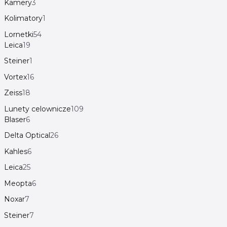
Kamery
3
Kolimatory
1
Lornetki
54
Leica
19
Steiner
1
Vortex
16
Zeiss
18
Lunety celownicze
109
Blaser
6
Delta Optical
26
Kahles
6
Leica
25
Meopta
6
Noxar
7
Steiner
7