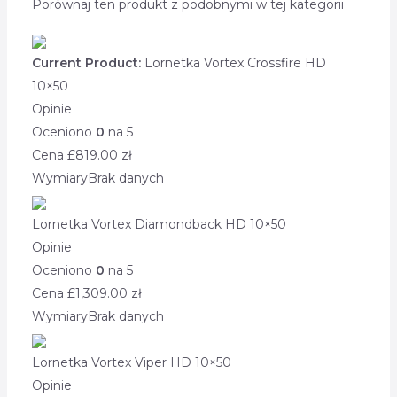
Porównaj ten produkt z podobnymi w tej kategorii
Current Product:
Lornetka Vortex Crossfire HD
10×50
Opinie
Oceniono
0
na 5
Cena £
819.00
zł
Wymiary
Brak danych
Lornetka Vortex Diamondback HD 10×50
Opinie
Oceniono
0
na 5
Cena £
1,309.00
zł
Wymiary
Brak danych
Lornetka Vortex Viper HD 10×50
Opinie