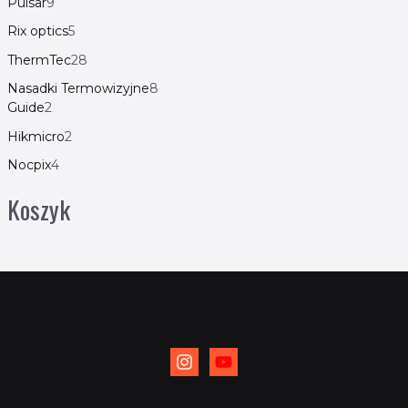
Pulsar
9
Rix optics
5
ThermTec
28
Nasadki Termowizyjne
8
Guide
2
Hikmicro
2
Nocpix
4
Koszyk