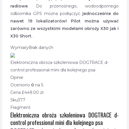
radiowe
. Do przenośnego, wodoodpornego
odbiornika GPS można podłączyć
jednocześnie do
nawet 19 lokalizatorów! Pilot można używać
zarówno ze wszystkimi modelami obroży X30 jak i
X30 Short.
Wymiary
Brak danych
Elektroniczna obroża szkoleniowa DOGTRACE d-
control professional mini dla kolejnego psa
Opinie
Oceniono
0
na 5
Cena £
449.00
zł
Sku
377
Fragment
Elektroniczna obroża szkoleniowa DOGTRACE d-
control professional mini dla kolejnego psa