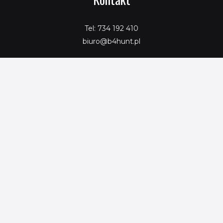
Tel: 734 192 410
biuro@b4hunt.pl
Copyright © 2026 SeoPromotion
Powered by SeoPromotion
Porównaj produkty
Ta strona korzysta z ciasteczek aby świadczyć usługi na
najwyższym poziomie. Dalsze korzystanie ze strony oznacza, że