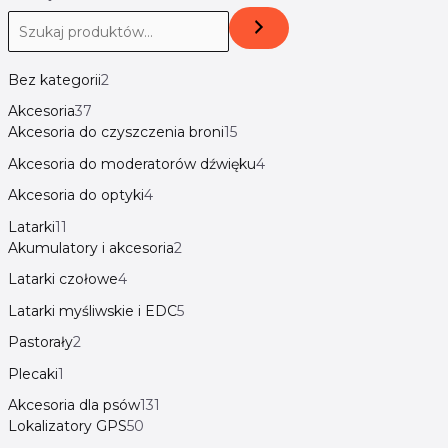
Bez kategorii
2
Akcesoria
37
Akcesoria do czyszczenia broni
15
Akcesoria do moderatorów dźwięku
4
Akcesoria do optyki
4
Latarki
11
Akumulatory i akcesoria
2
Latarki czołowe
4
Latarki myśliwskie i EDC
5
Pastorały
2
Plecaki
1
Akcesoria dla psów
131
Lokalizatory GPS
50