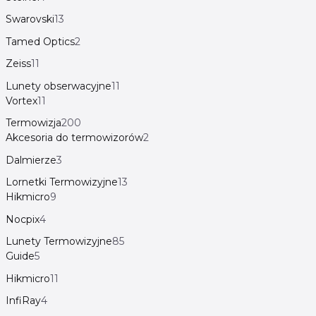
Swarovski
13
Tamed Optics
2
Zeiss
11
Lunety obserwacyjne
11
Vortex
11
Termowizja
200
Akcesoria do termowizorów
2
Dalmierze
3
Lornetki Termowizyjne
13
Hikmicro
9
Nocpix
4
Lunety Termowizyjne
85
Guide
5
Hikmicro
11
InfiRay
4