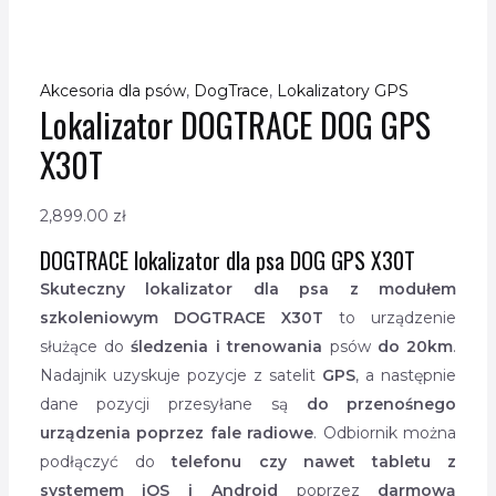
Akcesoria dla psów
,
DogTrace
,
Lokalizatory GPS
Lokalizator DOGTRACE DOG GPS
X30T
2,899.00
zł
DOGTRACE lokalizator dla psa DOG GPS X30T
Skuteczny lokalizator dla psa z modułem
szkoleniowym DOGTRACE X30T
to urządzenie
służące do
śledzenia i trenowania
psów
do 20km
.
Nadajnik uzyskuje pozycje z satelit
GPS
, a następnie
dane pozycji przesyłane są
do przenośnego
urządzenia poprzez fale radiowe
. Odbiornik można
podłączyć do
telefonu czy nawet tabletu z
systemem iOS i Android
poprzez
darmową