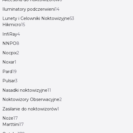
Iluminatory podczerwieni
14
Lunety i Celowniki Noktowizyjne
53
Hikmicro
15
InfiRay
4
NNPO
8
Nocpix
2
Noxar
1
Pard
19
Pulsar
3
Nasadki noktowizyjne
11
Noktowizory Obserwacyjne
2
Zasilanie do noktowizorów
1
Noże
17
Marttiini
17