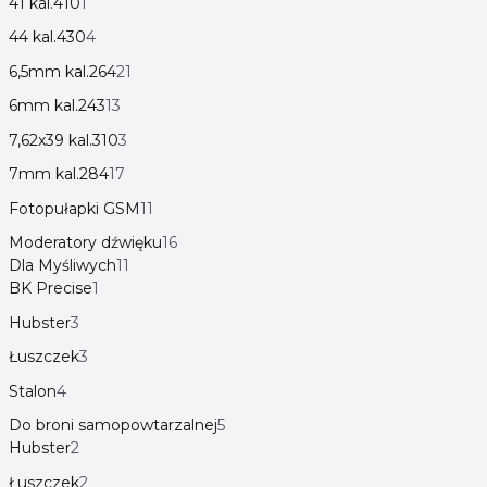
41 kal.410
1
44 kal.430
4
6,5mm kal.264
21
6mm kal.243
13
7,62x39 kal.310
3
7mm kal.284
17
Fotopułapki GSM
11
Moderatory dźwięku
16
Dla Myśliwych
11
BK Precise
1
Hubster
3
Łuszczek
3
Stalon
4
Do broni samopowtarzalnej
5
Hubster
2
Łuszczek
2