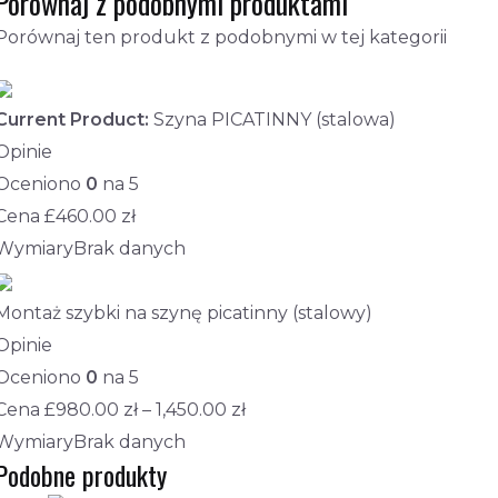
Porównaj z podobnymi produktami
Porównaj ten produkt z podobnymi w tej kategorii
Current Product:
Szyna PICATINNY (stalowa)
Opinie
Oceniono
0
na 5
Cena £
460.00
zł
Wymiary
Brak danych
Montaż szybki na szynę picatinny (stalowy)
Opinie
Oceniono
0
na 5
Cena £
980.00
zł
–
1,450.00
zł
Wymiary
Brak danych
Podobne produkty