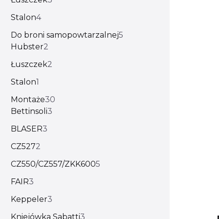
Stalon
4
Do broni samopowtarzalnej
5
Hubster
2
Łuszczek
2
Stalon
1
Montaże
30
Bettinsoli
3
BLASER
3
CZ527
2
CZ550/CZ557/ZKK600
5
FAIR
3
Keppeler
3
Kniejówka Sabatti
3