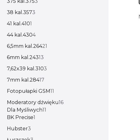
375 kal.375
3
38 kal.357
3
41 kal.410
1
44 kal.430
4
6,5mm kal.264
21
6mm kal.243
13
7,62x39 kal.310
3
7mm kal.284
17
Fotopułapki GSM
11
Moderatory dźwięku
16
Dla Myśliwych
11
BK Precise
1
Hubster
3
Łuszczek
3