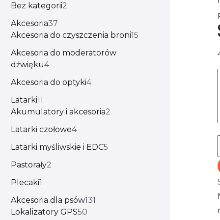
Bez kategorii
2
Akcesoria
37
Akcesoria do czyszczenia broni
15
Akcesoria do moderatorów
dźwięku
4
Akcesoria do optyki
4
Latarki
11
Akumulatory i akcesoria
2
Latarki czołowe
4
Latarki myśliwskie i EDC
5
Pastorały
2
Plecaki
1
Akcesoria dla psów
131
Lokalizatory GPS
50