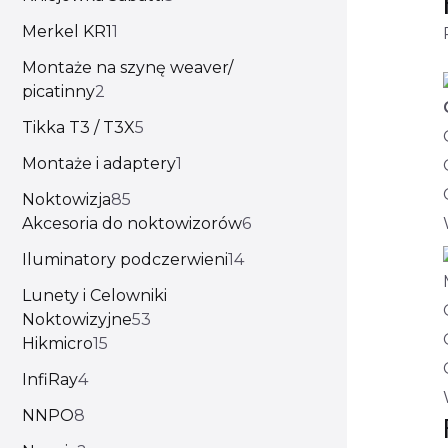
Merkel KR1
1
Montaże na szynę weaver/
picatinny
2
Tikka T3 / T3X
5
Montaże i adaptery
1
Noktowizja
85
Akcesoria do noktowizorów
6
Iluminatory podczerwieni
14
Lunety i Celowniki
Noktowizyjne
53
Hikmicro
15
InfiRay
4
NNPO
8