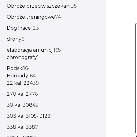
Obroże przeciw szczekaniu
5
Obroże treningowe
74
DogTrace
123
drony
6
elaboracja amunicji
165
chronografy
1
Pociski
164
Hornady
164
22 kal. 224
39
270 kal.277
6
30 kal.308
45
303 kal.3105-.312
2
338 kal.338
7