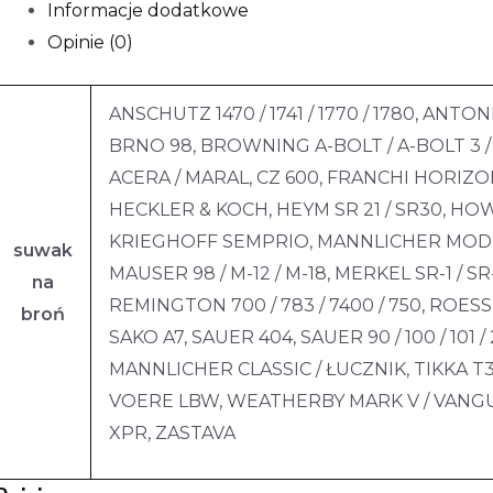
Informacje dodatkowe
Opinie (0)
ANSCHUTZ 1470 / 1741 / 1770 / 1780, ANT
BRNO 98, BROWNING A-BOLT / A-BOLT 3 / 
ACERA / MARAL, CZ 600, FRANCHI HORIZON
HECKLER & KOCH, HEYM SR 21 / SR30, HO
KRIEGHOFF SEMPRIO, MANNLICHER MOD. M 
suwak
MAUSER 98 / M-12 / M-18, MERKEL SR-1 / 
na
REMINGTON 700 / 783 / 7400 / 750, ROESSL
broń
SAKO A7, SAUER 404, SAUER 90 / 100 / 101 /
MANNLICHER CLASSIC / ŁUCZNIK, TIKKA T3 
VOERE LBW, WEATHERBY MARK V / VANGU
XPR, ZASTAVA