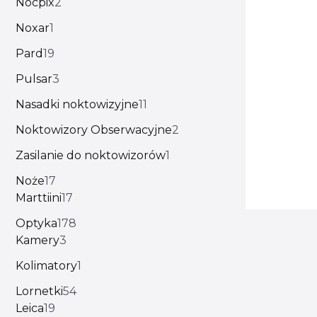
Nocpix
2
Noxar
1
Pard
19
Pulsar
3
Nasadki noktowizyjne
11
Noktowizory Obserwacyjne
2
Zasilanie do noktowizorów
1
Noże
17
Marttiini
17
Optyka
178
Kamery
3
Kolimatory
1
Lornetki
54
Leica
19