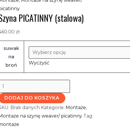
Montaże
,
Montaże na szynę weaver/
picatinny
Szyna PICATINNY (stalowa)
460.00
zł
suwak
na
Wyczyść
broń
DODAJ DO KOSZYKA
SKU:
Brak danych
Kategorie:
Montaże
,
Montaże na szynę weaver/ picatinny
Tag:
montaże