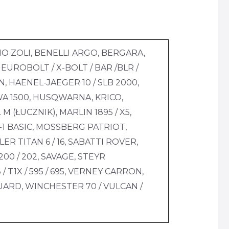
ONIO ZOLI, BENELLI ARGO, BERGARA,
EUROBOLT / X-BOLT / BAR /BLR /
, HAENEL-JAEGER 10 / SLB 2000,
WA 1500, HUSQWARNA, KRICO,
(ŁUCZNIK), MARLIN 1895 / X5,
SR-1 BASIC, MOSSBERG PATRIOT,
ER TITAN 6 / 16, SABATTI ROVER,
 200 / 202, SAVAGE, STEYR
/ T1X / 595 / 695, VERNEY CARRON,
ARD, WINCHESTER 70 / VULCAN /