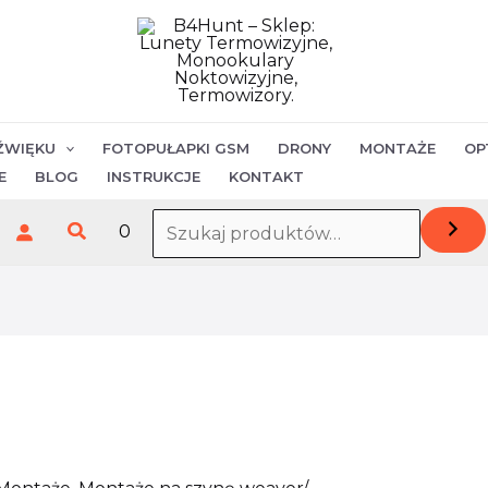
ilość
Szyna
PICATINNY
(stalowa)
ŹWIĘKU
FOTOPUŁAPKI GSM
DRONY
MONTAŻE
OP
E
BLOG
INSTRUKCJE
KONTAKT
Szukaj
0