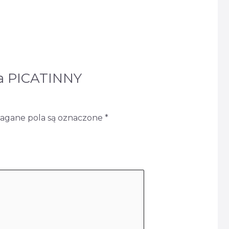
na PICATINNY
gane pola są oznaczone
*