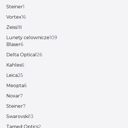
Steiner
1
Vortex
16
Zeiss
18
Lunety celownicze
109
Blaser
6
Delta Optical
26
Kahles
6
Leica
25
Meopta
6
Noxar
7
Steiner
7
Swarovski
13
Tamed Optics
2