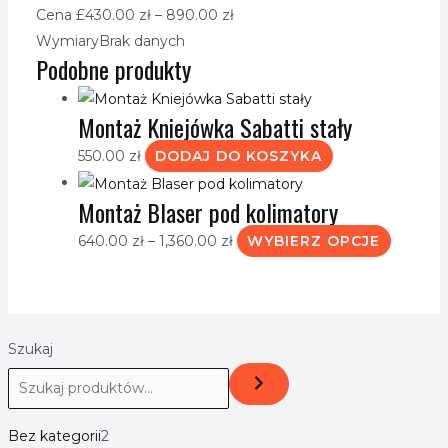
Cena £
430.00
zł
–
890.00
zł
Wymiary
Brak danych
Podobne produkty
Montaż Kniejówka Sabatti stały
550.00
zł
DODAJ DO KOSZYKA
Montaż Blaser pod kolimatory
640.00
zł
–
1,360.00
zł
WYBIERZ OPCJE
Szukaj
Bez kategorii
2