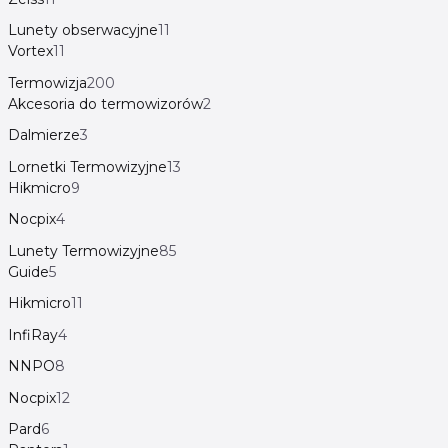
Lunety obserwacyjne
11
Vortex
11
Termowizja
200
Akcesoria do termowizorów
2
Dalmierze
3
Lornetki Termowizyjne
13
Hikmicro
9
Nocpix
4
Lunety Termowizyjne
85
Guide
5
Hikmicro
11
InfiRay
4
NNPO
8
Nocpix
12
Pard
6