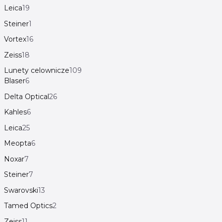
Leica
19
Steiner
1
Vortex
16
Zeiss
18
Lunety celownicze
109
Blaser
6
Delta Optical
26
Kahles
6
Leica
25
Meopta
6
Noxar
7
Steiner
7
Swarovski
13
Tamed Optics
2
Zeiss
11