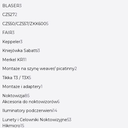
BLASER
3
CZ527
2
CZ550/CZ557/ZKK600
5
FAIR
3
Keppeler
3
Kniejówka Sabatti
3
Merkel KR1
1
Montaże na szynę weaver/ picatinny
2
Tikka T3 / T3X
5
Montaże i adaptery
1
Noktowizja
85
Akcesoria do noktowizorów
6
Iluminatory podczerwieni
14
Lunety i Celowniki Noktowizyjne
53
Hikmicro
15