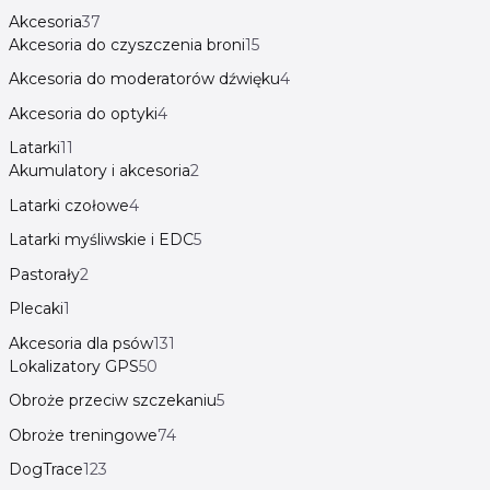
Akcesoria
37
Akcesoria do czyszczenia broni
15
Akcesoria do moderatorów dźwięku
4
Akcesoria do optyki
4
Latarki
11
Akumulatory i akcesoria
2
Latarki czołowe
4
Latarki myśliwskie i EDC
5
Pastorały
2
Plecaki
1
Akcesoria dla psów
131
Lokalizatory GPS
50
Obroże przeciw szczekaniu
5
Obroże treningowe
74
DogTrace
123