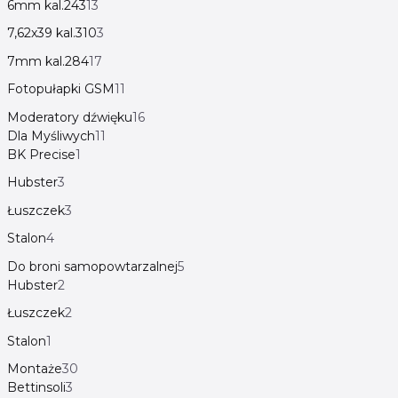
6mm kal.243
13
7,62x39 kal.310
3
7mm kal.284
17
Fotopułapki GSM
11
Moderatory dźwięku
16
Dla Myśliwych
11
BK Precise
1
Hubster
3
Łuszczek
3
Stalon
4
Do broni samopowtarzalnej
5
Hubster
2
Łuszczek
2
Stalon
1
Montaże
30
Bettinsoli
3