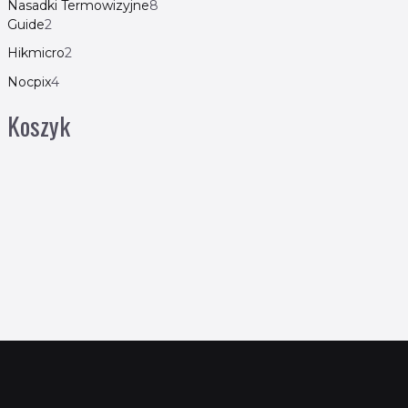
Nasadki Termowizyjne
8
Guide
2
Hikmicro
2
Nocpix
4
Koszyk