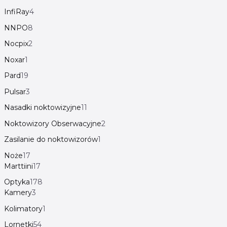
InfiRay
4
NNPO
8
Nocpix
2
Noxar
1
Pard
19
Pulsar
3
Nasadki noktowizyjne
11
Noktowizory Obserwacyjne
2
Zasilanie do noktowizorów
1
Noże
17
Marttiini
17
Optyka
178
Kamery
3
Kolimatory
1
Lornetki
54