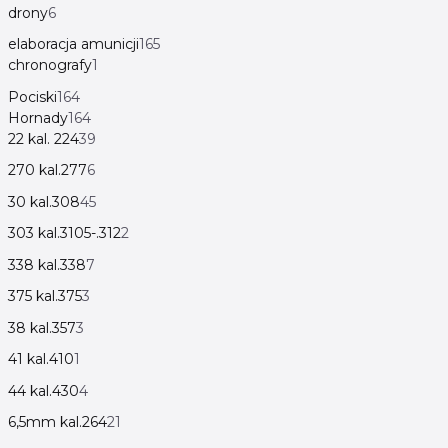
drony
6
elaboracja amunicji
165
chronografy
1
Pociski
164
Hornady
164
22 kal. 224
39
270 kal.277
6
30 kal.308
45
303 kal.3105-.312
2
338 kal.338
7
375 kal.375
3
38 kal.357
3
41 kal.410
1
44 kal.430
4
6,5mm kal.264
21