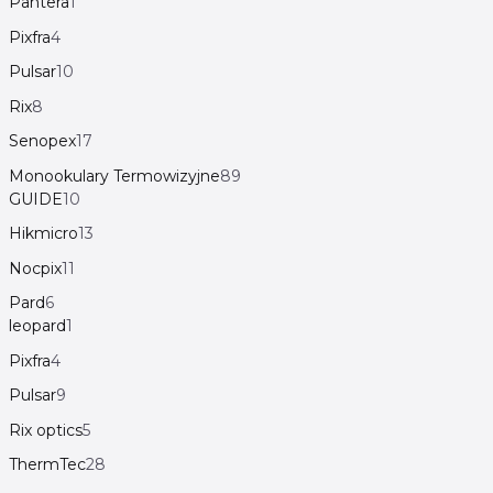
Pantera
1
Pixfra
4
Pulsar
10
Rix
8
Senopex
17
Monookulary Termowizyjne
89
GUIDE
10
Hikmicro
13
Nocpix
11
Pard
6
leopard
1
Pixfra
4
Pulsar
9
Rix optics
5
ThermTec
28