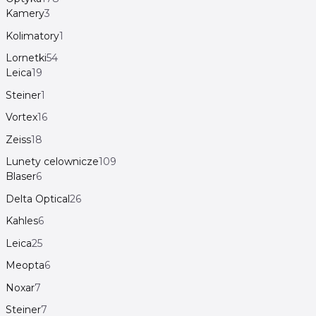
Kamery
3
Kolimatory
1
Lornetki
54
Leica
19
Steiner
1
Vortex
16
Zeiss
18
Lunety celownicze
109
Blaser
6
Delta Optical
26
Kahles
6
Leica
25
Meopta
6
Noxar
7
Steiner
7