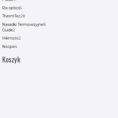
Rix optics
5
ThermTec
28
Nasadki Termowizyjne
8
Guide
2
Hikmicro
2
Nocpix
4
Koszyk