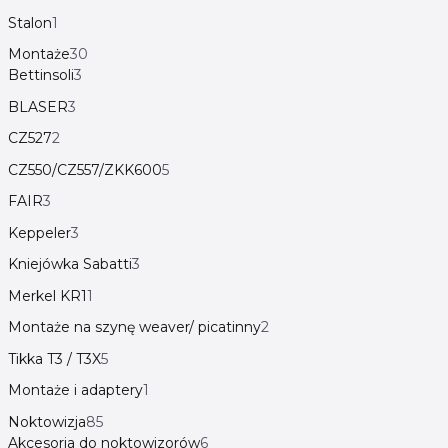
Stalon
1
Montaże
30
Bettinsoli
3
BLASER
3
CZ527
2
CZ550/CZ557/ZKK600
5
FAIR
3
Keppeler
3
Kniejówka Sabatti
3
Merkel KR1
1
Montaże na szynę weaver/ picatinny
2
Tikka T3 / T3X
5
Montaże i adaptery
1
Noktowizja
85
Akcesoria do noktowizorów
6