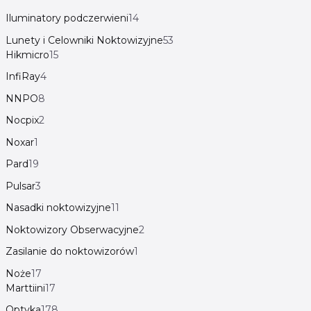
Iluminatory podczerwieni
14
Lunety i Celowniki Noktowizyjne
53
Hikmicro
15
InfiRay
4
NNPO
8
Nocpix
2
Noxar
1
Pard
19
Pulsar
3
Nasadki noktowizyjne
11
Noktowizory Obserwacyjne
2
Zasilanie do noktowizorów
1
Noże
17
Marttiini
17
Optyka
178