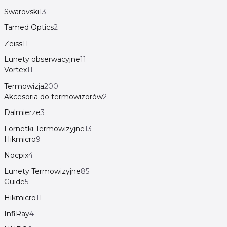
Swarovski
13
Tamed Optics
2
Zeiss
11
Lunety obserwacyjne
11
Vortex
11
Termowizja
200
Akcesoria do termowizorów
2
Dalmierze
3
Lornetki Termowizyjne
13
Hikmicro
9
Nocpix
4
Lunety Termowizyjne
85
Guide
5
Hikmicro
11
InfiRay
4