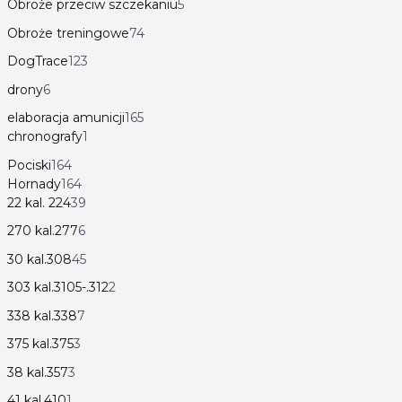
Obroże przeciw szczekaniu
5
Obroże treningowe
74
DogTrace
123
drony
6
elaboracja amunicji
165
chronografy
1
Pociski
164
Hornady
164
22 kal. 224
39
270 kal.277
6
30 kal.308
45
303 kal.3105-.312
2
338 kal.338
7
375 kal.375
3
38 kal.357
3
41 kal.410
1