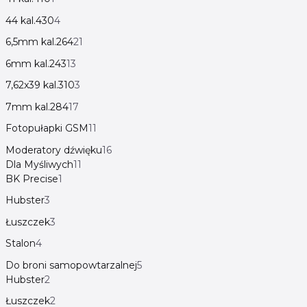
44 kal.430
4
6,5mm kal.264
21
6mm kal.243
13
7,62x39 kal.310
3
7mm kal.284
17
Fotopułapki GSM
11
Moderatory dźwięku
16
Dla Myśliwych
11
BK Precise
1
Hubster
3
Łuszczek
3
Stalon
4
Do broni samopowtarzalnej
5
Hubster
2
Łuszczek
2