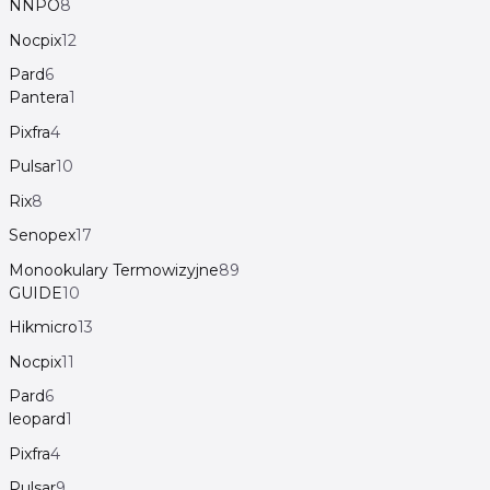
NNPO
8
Nocpix
12
Pard
6
Pantera
1
Pixfra
4
Pulsar
10
Rix
8
Senopex
17
Monookulary Termowizyjne
89
GUIDE
10
Hikmicro
13
Nocpix
11
Pard
6
leopard
1
Pixfra
4
Pulsar
9