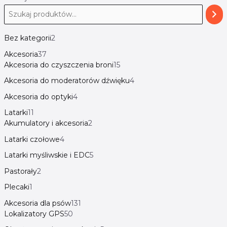
Bez kategorii
2
Akcesoria
37
Akcesoria do czyszczenia broni
15
Akcesoria do moderatorów dźwięku
4
Akcesoria do optyki
4
Latarki
11
Akumulatory i akcesoria
2
Latarki czołowe
4
Latarki myśliwskie i EDC
5
Pastorały
2
Plecaki
1
Akcesoria dla psów
131
Lokalizatory GPS
50