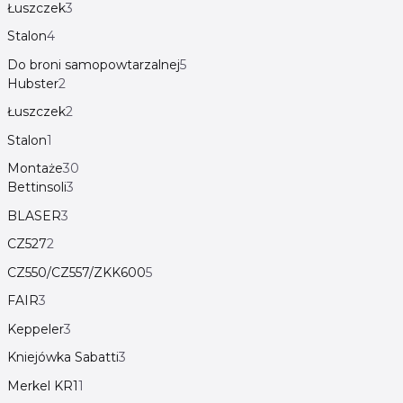
Łuszczek
3
Stalon
4
Do broni samopowtarzalnej
5
Hubster
2
Łuszczek
2
Stalon
1
Montaże
30
Bettinsoli
3
BLASER
3
CZ527
2
CZ550/CZ557/ZKK600
5
FAIR
3
Keppeler
3
Kniejówka Sabatti
3
Merkel KR1
1