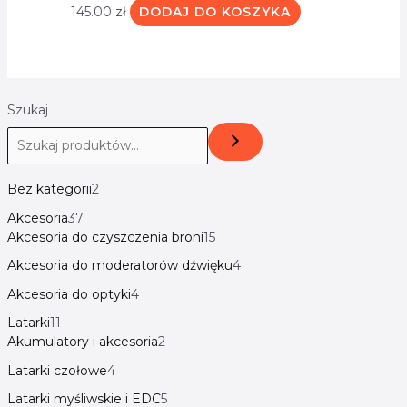
145.00
zł
DODAJ DO KOSZYKA
Szukaj
Bez kategorii
2
Akcesoria
37
Akcesoria do czyszczenia broni
15
Akcesoria do moderatorów dźwięku
4
Akcesoria do optyki
4
Latarki
11
Akumulatory i akcesoria
2
Latarki czołowe
4
Latarki myśliwskie i EDC
5