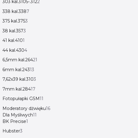
303 kal.3105-.312
2
338 kal.338
7
375 kal.375
3
38 kal.357
3
41 kal.410
1
44 kal.430
4
6,5mm kal.264
21
6mm kal.243
13
7,62x39 kal.310
3
7mm kal.284
17
Fotopułapki GSM
11
Moderatory dźwięku
16
Dla Myśliwych
11
BK Precise
1
Hubster
3