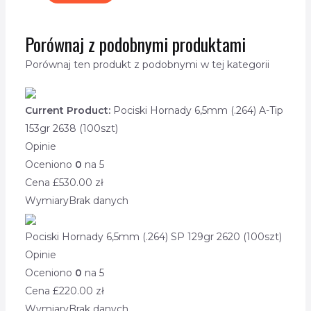
Porównaj z podobnymi produktami
Porównaj ten produkt z podobnymi w tej kategorii
Current Product:
Pociski Hornady 6,5mm (.264) A-Tip
153gr 2638 (100szt)
Opinie
Oceniono
0
na 5
Cena £
530.00
zł
Wymiary
Brak danych
Pociski Hornady 6,5mm (.264) SP 129gr 2620 (100szt)
Opinie
Oceniono
0
na 5
Cena £
220.00
zł
Wymiary
Brak danych