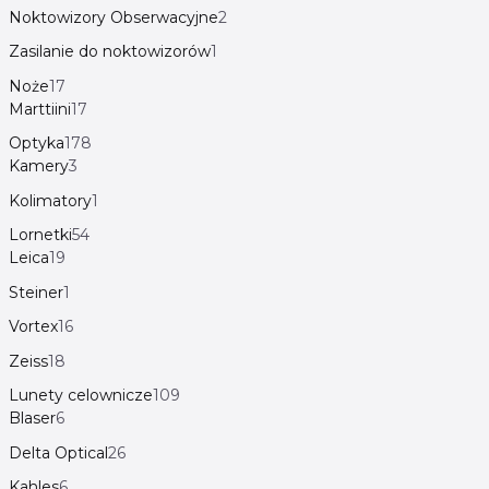
Noktowizory Obserwacyjne
2
Zasilanie do noktowizorów
1
Noże
17
Marttiini
17
Optyka
178
Kamery
3
Kolimatory
1
Lornetki
54
Leica
19
Steiner
1
Vortex
16
Zeiss
18
Lunety celownicze
109
Blaser
6
Delta Optical
26
Kahles
6