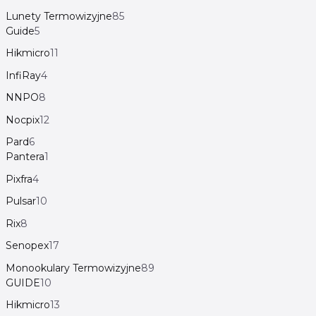
Lunety Termowizyjne
85
Guide
5
Hikmicro
11
InfiRay
4
NNPO
8
Nocpix
12
Pard
6
Pantera
1
Pixfra
4
Pulsar
10
Rix
8
Senopex
17
Monookulary Termowizyjne
89
GUIDE
10
Hikmicro
13