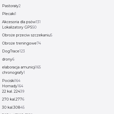
Pastorały
2
Plecaki
1
Akcesoria dla psów
131
Lokalizatory GPS
50
Obroże przeciw szczekaniu
5
Obroże treningowe
74
DogTrace
123
drony
6
elaboracja amunicji
165
chronografy
1
Pociski
164
Hornady
164
22 kal. 224
39
270 kal.277
6
30 kal.308
45