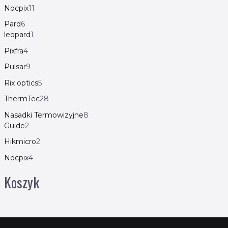
Nocpix
11
Pard
6
leopard
1
Pixfra
4
Pulsar
9
Rix optics
5
ThermTec
28
Nasadki Termowizyjne
8
Guide
2
Hikmicro
2
Nocpix
4
Koszyk