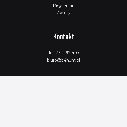
Regulamin
Zwroty
Kontakt
Tel: 734 192 410
biuro@b4hunt.pl
Copyright © 2026 SeoPromotion
Powered by SeoPromotion
Porównaj produkty