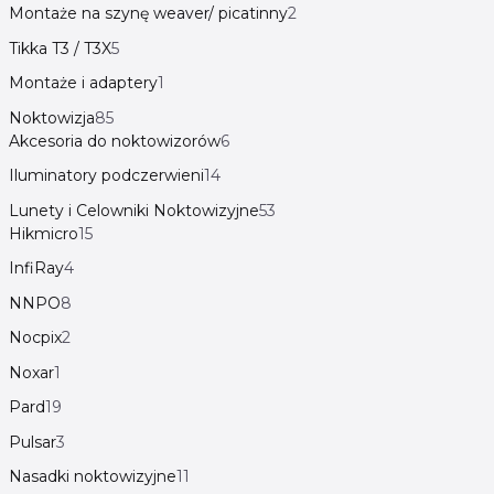
Montaże na szynę weaver/ picatinny
2
Tikka T3 / T3X
5
Montaże i adaptery
1
Noktowizja
85
Akcesoria do noktowizorów
6
Iluminatory podczerwieni
14
Lunety i Celowniki Noktowizyjne
53
Hikmicro
15
InfiRay
4
NNPO
8
Nocpix
2
Noxar
1
Pard
19
Pulsar
3
Nasadki noktowizyjne
11