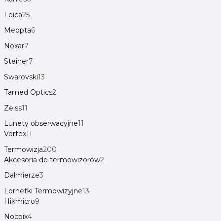
Leica
25
Meopta
6
Noxar
7
Steiner
7
Swarovski
13
Tamed Optics
2
Zeiss
11
Lunety obserwacyjne
11
Vortex
11
Termowizja
200
Akcesoria do termowizorów
2
Dalmierze
3
Lornetki Termowizyjne
13
Hikmicro
9
Nocpix
4