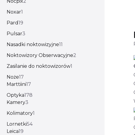
Nocpix
2
Noxar
1
Pard
19
Pulsar
3
Nasadki noktowizyjne
11
Noktowizory Obserwacyjne
2
Zasilanie do noktowizorów
1
Noże
17
Marttiini
17
Optyka
178
Kamery
3
Kolimatory
1
Lornetki
54
Leica
19