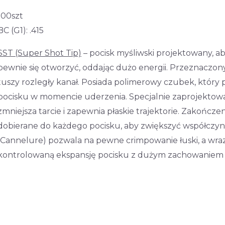
100szt
BC (G1): .415
SST (Super Shot Tip)
– pocisk myśliwski projektowany, 
pewnie się otworzyć, oddając dużo energii. Przeznaczon
tuszy rozległy kanał. Posiada polimerowy czubek, który p
pocisku w momencie uderzenia. Specjalnie zaprojektowan
zmniejsza tarcie i zapewnia płaskie trajektorie. Zakończe
dobierane do każdego pocisku, aby zwiększyć współczyn
(Cannelure) pozwala na pewne crimpowanie łuski, a wra
kontrolowaną ekspansję pocisku z dużym zachowaniem 