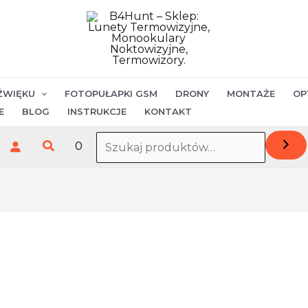
ilość
Pociski
Hornady
30
(.308)
ŹWIĘKU
FOTOPUŁAPKI GSM
DRONY
MONTAŻE
OP
SST
E
BLOG
INSTRUKCJE
KONTAKT
150gr
Szukaj
0
30302