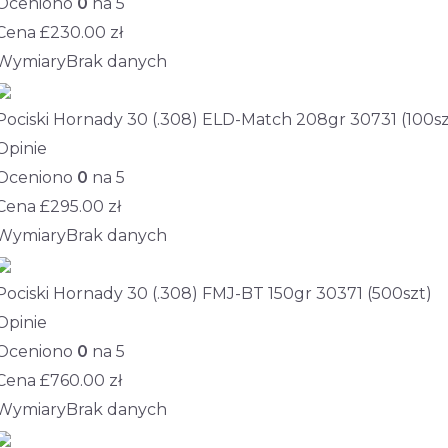
Oceniono
0
na 5
Cena £
230.00
zł
Wymiary
Brak danych
Pociski Hornady 30 (.308) ELD-Match 208gr 30731 (100sz
Opinie
Oceniono
0
na 5
Cena £
295.00
zł
Wymiary
Brak danych
Pociski Hornady 30 (.308) FMJ-BT 150gr 30371 (500szt)
Opinie
Oceniono
0
na 5
Cena £
760.00
zł
Wymiary
Brak danych