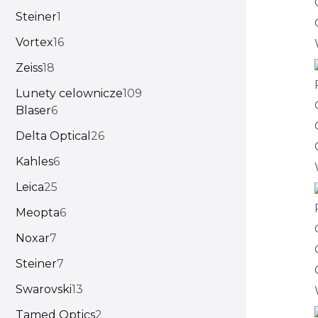
Steiner
1
Vortex
16
Zeiss
18
Lunety celownicze
109
Blaser
6
Delta Optical
26
Kahles
6
Leica
25
Meopta
6
Noxar
7
Steiner
7
Swarovski
13
Tamed Optics
2