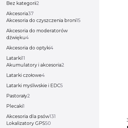
Bez kategorii
2
Akcesoria
37
Akcesoria do czyszczenia broni
15
Akcesoria do moderatorów
dźwięku
4
Akcesoria do optyki
4
Latarki
11
Akumulatory i akcesoria
2
Latarki czołowe
4
Latarki myśliwskie i EDC
5
Pastorały
2
Plecaki
1
Akcesoria dla psów
131
Lokalizatory GPS
50