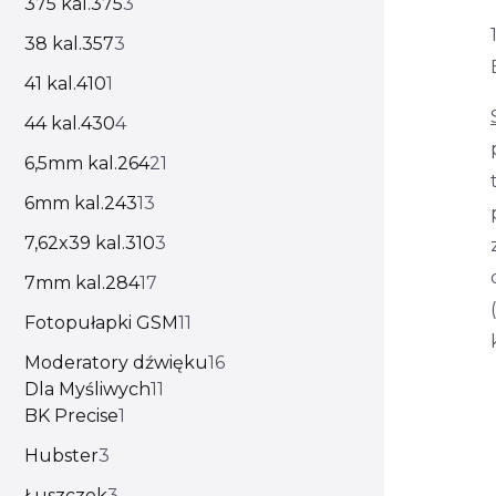
375 kal.375
3
38 kal.357
3
41 kal.410
1
44 kal.430
4
6,5mm kal.264
21
6mm kal.243
13
7,62x39 kal.310
3
7mm kal.284
17
Fotopułapki GSM
11
Moderatory dźwięku
16
Dla Myśliwych
11
BK Precise
1
Hubster
3
Łuszczek
3