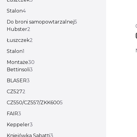
Stalon
4
Do broni samopowtarzalnej
5
Hubster
2
Łuszczek
2
Stalon
1
Montaże
30
Bettinsoli
3
BLASER
3
CZ527
2
CZ550/CZ557/ZKK600
5
FAIR
3
Keppeler
3
Kniejówka Sabatti
3