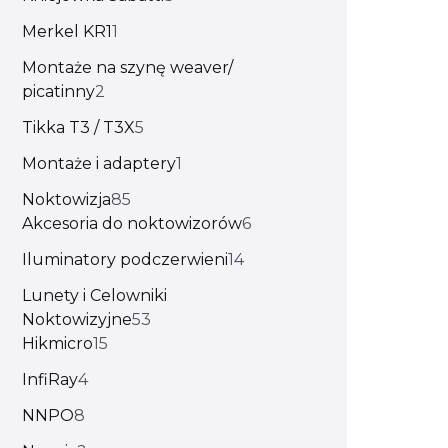
Merkel KR1
1
Montaże na szynę weaver/
picatinny
2
Tikka T3 / T3X
5
Montaże i adaptery
1
Noktowizja
85
Akcesoria do noktowizorów
6
Iluminatory podczerwieni
14
Lunety i Celowniki
Noktowizyjne
53
Hikmicro
15
InfiRay
4
NNPO
8