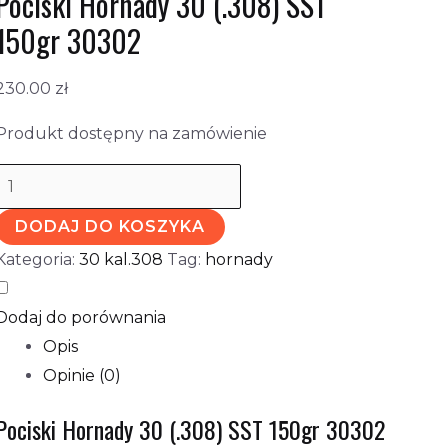
Pociski Hornady 30 (.308) SST
150gr 30302
230.00
zł
Produkt dostępny na zamówienie
DODAJ DO KOSZYKA
Kategoria:
30 kal.308
Tag:
hornady
Dodaj do porównania
Opis
Opinie (0)
Pociski Hornady 30 (.308) SST 150gr 30302