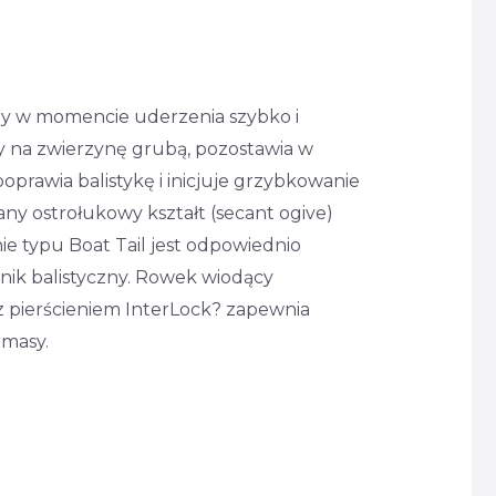
aby w momencie uderzenia szybko i
y na zwierzynę grubą, pozostawia w
oprawia balistykę i inicjuje grzybkowanie
y ostrołukowy kształt (secant ogive)
nie typu Boat Tail jest odpowiednio
nik balistyczny. Rowek wiodący
z pierścieniem InterLock? zapewnia
masy.