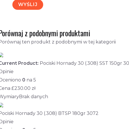
Porównaj z podobnymi produktami
Porównaj ten produkt z podobnymi w tej kategorii
Current Product:
Pociski Hornady 30 (.308) SST 150gr 3
Opinie
Oceniono
0
na 5
Cena £
230.00
zł
Wymiary
Brak danych
Pociski Hornady 30 (.308) BTSP 180gr 3072
Opinie