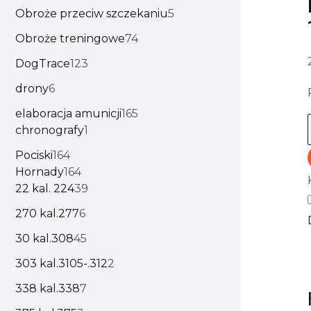
Obroże przeciw szczekaniu
5
Obroże treningowe
74
DogTrace
123
drony
6
elaboracja amunicji
165
chronografy
1
Pociski
164
Hornady
164
22 kal. 224
39
270 kal.277
6
30 kal.308
45
303 kal.3105-.312
2
338 kal.338
7