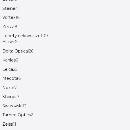
Steiner
1
Vortex
16
Zeiss
18
Lunety celownicze
109
Blaser
6
Delta Optical
26
Kahles
6
Leica
25
Meopta
6
Noxar
7
Steiner
7
Swarovski
13
Tamed Optics
2
Zeiss
11