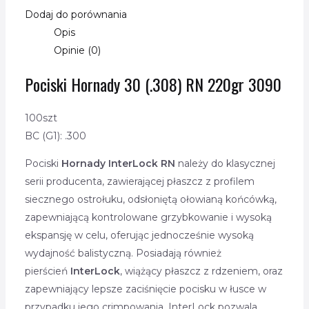
Dodaj do porównania
Opis
Opinie (0)
Pociski Hornady 30 (.308) RN 220gr 3090
100szt
BC (G1): .300
Pociski
Hornady
InterLock RN
należy do klasycznej
serii producenta, zawierającej płaszcz z profilem
siecznego ostrołuku, odsłoniętą ołowianą końcówką,
zapewniającą kontrolowane grzybkowanie i wysoką
ekspansję w celu, oferując jednocześnie wysoką
wydajność balistyczną. Posiadają również
pierścień
InterLock
, wiążący płaszcz z rdzeniem, oraz
zapewniający lepsze zaciśnięcie pocisku w łusce w
przypadku jego crimpowania. InterLock pozwala