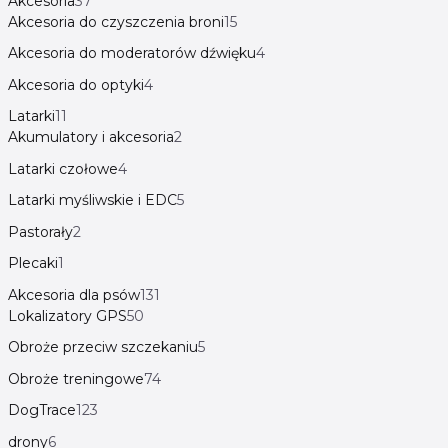
Akcesoria
37
Akcesoria do czyszczenia broni
15
Akcesoria do moderatorów dźwięku
4
Akcesoria do optyki
4
Latarki
11
Akumulatory i akcesoria
2
Latarki czołowe
4
Latarki myśliwskie i EDC
5
Pastorały
2
Plecaki
1
Akcesoria dla psów
131
Lokalizatory GPS
50
Obroże przeciw szczekaniu
5
Obroże treningowe
74
DogTrace
123
drony
6