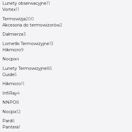
Lunety obserwacyjne
11
Vortex
11
Termowizja
200
Akcesoria do termowizorów
2
Dalmierze
3
Lornetki Termowizyjne
13
Hikmicro
9
Nocpix
4
Lunety Termowizyjne
85
Guide
5
Hikmicro
11
InfiRay
4
NNPO
8
Nocpix
12
Pard
6
Pantera
1