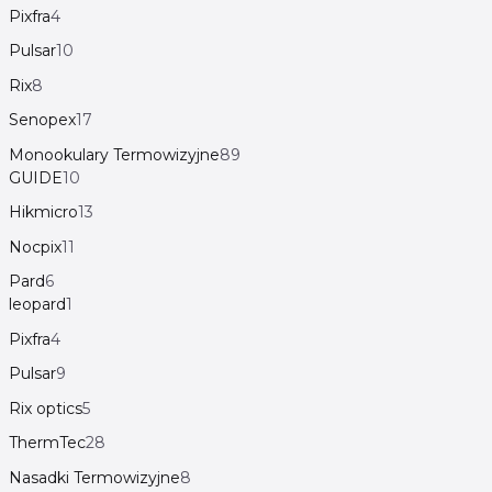
Pixfra
4
Pulsar
10
Rix
8
Senopex
17
Monookulary Termowizyjne
89
GUIDE
10
Hikmicro
13
Nocpix
11
Pard
6
leopard
1
Pixfra
4
Pulsar
9
Rix optics
5
ThermTec
28
Nasadki Termowizyjne
8