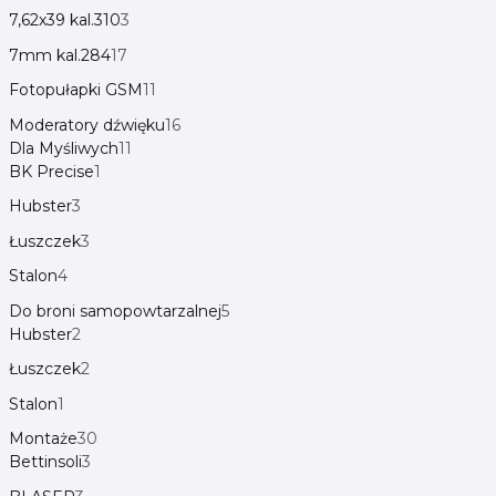
7,62x39 kal.310
3
7mm kal.284
17
Fotopułapki GSM
11
Moderatory dźwięku
16
Dla Myśliwych
11
BK Precise
1
Hubster
3
Łuszczek
3
Stalon
4
Do broni samopowtarzalnej
5
Hubster
2
Łuszczek
2
Stalon
1
Montaże
30
Bettinsoli
3