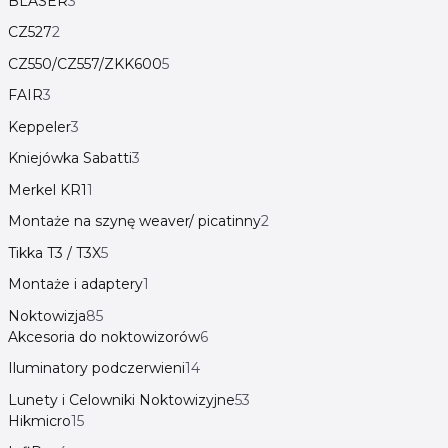
BLASER
3
CZ527
2
CZ550/CZ557/ZKK600
5
FAIR
3
Keppeler
3
Kniejówka Sabatti
3
Merkel KR1
1
Montaże na szynę weaver/ picatinny
2
Tikka T3 / T3X
5
Montaże i adaptery
1
Noktowizja
85
Akcesoria do noktowizorów
6
Iluminatory podczerwieni
14
Lunety i Celowniki Noktowizyjne
53
Hikmicro
15