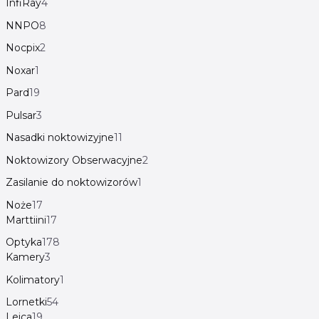
InfiRay
4
NNPO
8
Nocpix
2
Noxar
1
Pard
19
Pulsar
3
Nasadki noktowizyjne
11
Noktowizory Obserwacyjne
2
Zasilanie do noktowizorów
1
Noże
17
Marttiini
17
Optyka
178
Kamery
3
Kolimatory
1
Lornetki
54
Leica
19