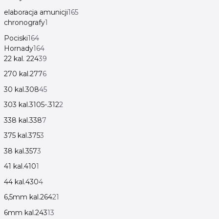
elaboracja amunicji
165
chronografy
1
Pociski
164
Hornady
164
22 kal. 224
39
270 kal.277
6
30 kal.308
45
303 kal.3105-.312
2
338 kal.338
7
375 kal.375
3
38 kal.357
3
41 kal.410
1
44 kal.430
4
6,5mm kal.264
21
6mm kal.243
13