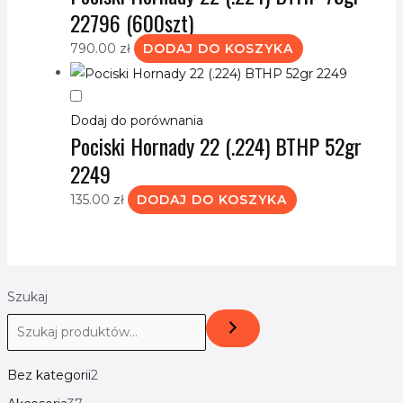
22796 (600szt)
790.00
zł
DODAJ DO KOSZYKA
Dodaj do porównania
Pociski Hornady 22 (.224) BTHP 52gr
2249
135.00
zł
DODAJ DO KOSZYKA
Szukaj
Bez kategorii
2