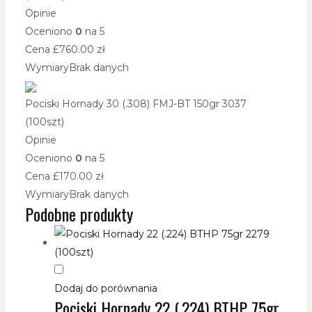
Opinie
Oceniono
0
na 5
Cena £
760.00
zł
Wymiary
Brak danych
Pociski Hornady 30 (.308) FMJ-BT 150gr 3037
(100szt)
Opinie
Oceniono
0
na 5
Cena £
170.00
zł
Wymiary
Brak danych
Podobne produkty
Dodaj do porównania
Pociski Hornady 22 (.224) BTHP 75gr