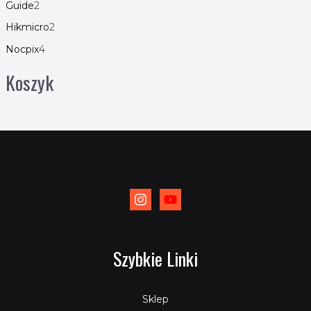
Guide
2
Hikmicro
2
Nocpix
4
Koszyk
Szybkie Linki
Sklep