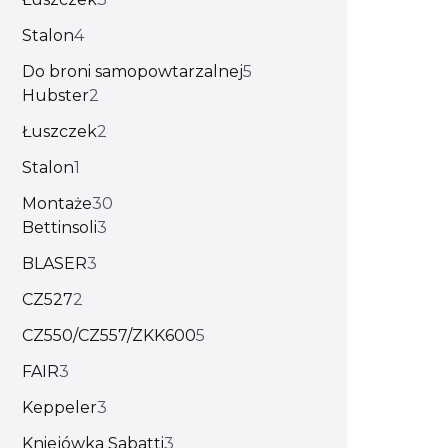
Stalon
4
Do broni samopowtarzalnej
5
Hubster
2
Łuszczek
2
Stalon
1
Montaże
30
Bettinsoli
3
BLASER
3
CZ527
2
CZ550/CZ557/ZKK600
5
FAIR
3
Keppeler
3
Kniejówka Sabatti
3