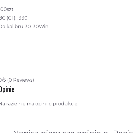
100szt
BC (G1): .330
Do kalibru 30-30Win
0/5
(0 Reviews)
Opinie
Na razie nie ma opinii o produkcie.