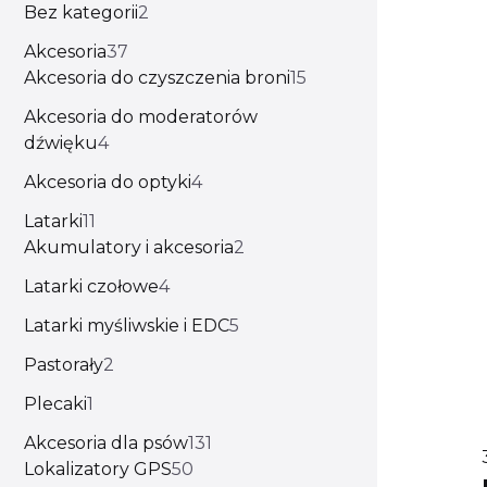
Bez kategorii
2
Akcesoria
37
Akcesoria do czyszczenia broni
15
Akcesoria do moderatorów
dźwięku
4
Akcesoria do optyki
4
Latarki
11
Akumulatory i akcesoria
2
Latarki czołowe
4
Latarki myśliwskie i EDC
5
Pastorały
2
Plecaki
1
Akcesoria dla psów
131
Lokalizatory GPS
50