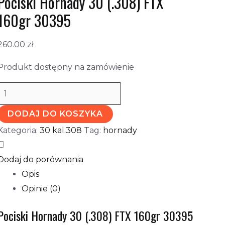
Pociski Hornady 30 (.308) FTX
160gr 30395
260.00
zł
Produkt dostępny na zamówienie
DODAJ DO KOSZYKA
Kategoria:
30 kal.308
Tag:
hornady
Dodaj do porównania
Opis
Opinie (0)
Pociski Hornady 30 (.308) FTX 160gr 30395