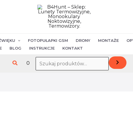
ilość
Pociski
Hornady
30
(.308)
ŹWIĘKU
FOTOPUŁAPKI GSM
DRONY
MONTAŻE
OP
FTX
E
BLOG
INSTRUKCJE
KONTAKT
160gr
Szukaj
0
30395