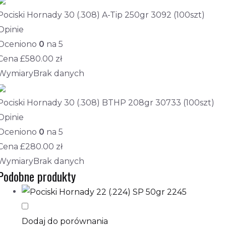
Pociski Hornady 30 (.308) A-Tip 250gr 3092 (100szt)
Opinie
Oceniono
0
na 5
Cena £
580.00
zł
Wymiary
Brak danych
Pociski Hornady 30 (.308) BTHP 208gr 30733 (100szt)
Opinie
Oceniono
0
na 5
Cena £
280.00
zł
Wymiary
Brak danych
Podobne produkty
Dodaj do porównania