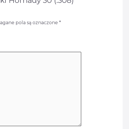
ki Hornady 30 (.308)
gane pola są oznaczone
*