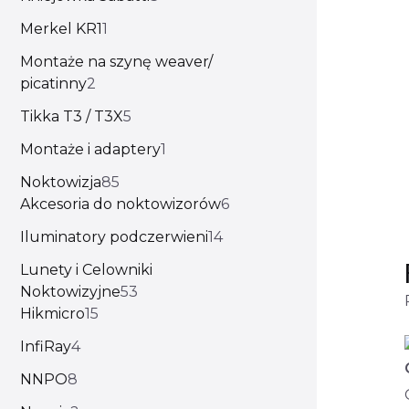
Merkel KR1
1
Montaże na szynę weaver/
picatinny
2
Tikka T3 / T3X
5
Montaże i adaptery
1
Noktowizja
85
Akcesoria do noktowizorów
6
Iluminatory podczerwieni
14
Lunety i Celowniki
Noktowizyjne
53
Hikmicro
15
InfiRay
4
NNPO
8