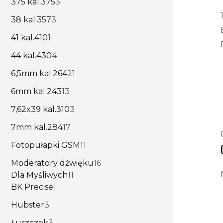
375 kal.375
3
38 kal.357
3
41 kal.410
1
44 kal.430
4
6,5mm kal.264
21
6mm kal.243
13
7,62x39 kal.310
3
7mm kal.284
17
Fotopułapki GSM
11
Moderatory dźwięku
16
Dla Myśliwych
11
BK Precise
1
Hubster
3
Łuszczek
3