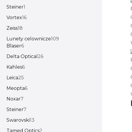
Steiner
1
Vortex
16
Zeiss
18
Lunety celownicze
109
Blaser
6
Delta Optical
26
Kahles
6
Leica
25
Meopta
6
Noxar
7
Steiner
7
Swarovski
13
Tamed Optics
2