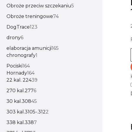
Obroże przeciw szczekaniu
5
Obroże treningowe
74
DogTrace
123
drony
6
elaboracja amunicji
165
chronografy
1
Pociski
164
Hornady
164
22 kal. 224
39
270 kal.277
6
30 kal.308
45
303 kal.3105-.312
2
338 kal.338
7