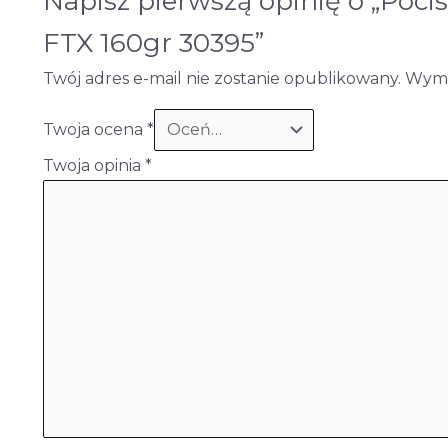
Napisz pierwszą opinię o „Pocis
FTX 160gr 30395”
Twój adres e-mail nie zostanie opublikowany.
Wyma
Twoja ocena
*
Twoja opinia
*