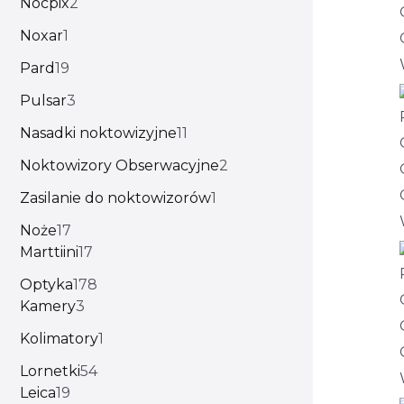
Nocpix
2
Noxar
1
Pard
19
Pulsar
3
Nasadki noktowizyjne
11
Noktowizory Obserwacyjne
2
Zasilanie do noktowizorów
1
Noże
17
Marttiini
17
Optyka
178
Kamery
3
Kolimatory
1
Lornetki
54
Leica
19