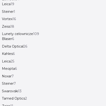
Leica
19
Steiner
1
Vortex
16
Zeiss
18
Lunety celownicze
109
Blaser
6
Delta Optical
26
Kahles
6
Leica
25
Meopta
6
Noxar
7
Steiner
7
Swarovski
13
Tamed Optics
2
Zeiss
11