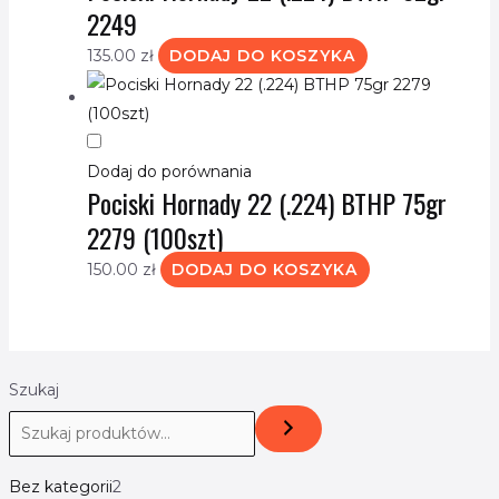
2249
135.00
zł
DODAJ DO KOSZYKA
Dodaj do porównania
Pociski Hornady 22 (.224) BTHP 75gr
2279 (100szt)
150.00
zł
DODAJ DO KOSZYKA
Szukaj
Bez kategorii
2