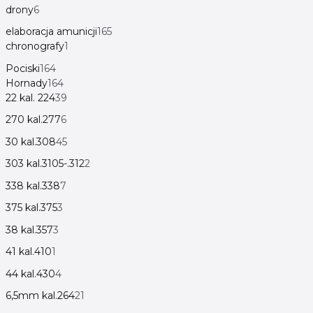
drony
6
elaboracja amunicji
165
chronografy
1
Pociski
164
Hornady
164
22 kal. 224
39
270 kal.277
6
30 kal.308
45
303 kal.3105-.312
2
338 kal.338
7
375 kal.375
3
38 kal.357
3
41 kal.410
1
44 kal.430
4
6,5mm kal.264
21