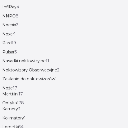
InfiRay
4
NNPO
8
Nocpix
2
Noxar
1
Pard
19
Pulsar
3
Nasadki noktowizyjne
11
Noktowizory Obserwacyjne
2
Zasilanie do noktowizorów
1
Noże
17
Marttiini
17
Optyka
178
Kamery
3
Kolimatory
1
Lornetki
54