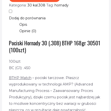
Kategoria:
30 kal.308
Tag:
hornady
Dodaj do porównania
Opis
Opinie (0)
Pociski Hornady 30 (.308) BTHP 168gr 30501
(100szt)
100szt
BC (G1): .450
BTHP Match
– pociski tarczowe. Płaszcz
wyprodukowany w technologii AMP? (Advanced
Manufacturing Process – Zaawansowany Proces
Produkcyjny), dzięki czemu pocisk jest najbardziej jak
to możliwie koncentryczny bez wariacji w grubości
płaszcza, co w rezultacie daje powtarzalność.