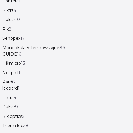
Pantera
1
Pixfra
4
Pulsar
10
Rix
8
Senopex
17
Monookulary Termowizyjne
89
GUIDE
10
Hikmicro
13
Nocpix
11
Pard
6
leopard
1
Pixfra
4
Pulsar
9
Rix optics
5
ThermTec
28