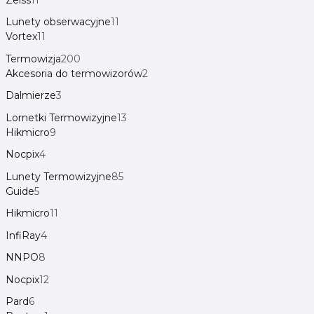
Lunety obserwacyjne
11
Vortex
11
Termowizja
200
Akcesoria do termowizorów
2
Dalmierze
3
Lornetki Termowizyjne
13
Hikmicro
9
Nocpix
4
Lunety Termowizyjne
85
Guide
5
Hikmicro
11
InfiRay
4
NNPO
8
Nocpix
12
Pard
6