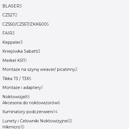
BLASER
3
CZ527
2
CZ550/CZ557/ZKK600
5
FAIR
3
Keppeler
3
Kniejówka Sabatti
3
Merkel KR1
1
Montaże na szynę weaver/ picatinny
2
Tikka T3 / T3X
5
Montaże i adaptery
1
Noktowizja
85
Akcesoria do noktowizorów
6
Iluminatory podczerwieni
14
Lunety i Celowniki Noktowizyjne
53
Hikmicro
15