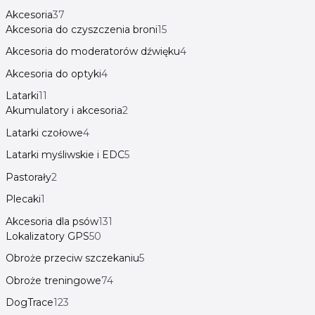
Akcesoria
37
Akcesoria do czyszczenia broni
15
Akcesoria do moderatorów dźwięku
4
Akcesoria do optyki
4
Latarki
11
Akumulatory i akcesoria
2
Latarki czołowe
4
Latarki myśliwskie i EDC
5
Pastorały
2
Plecaki
1
Akcesoria dla psów
131
Lokalizatory GPS
50
Obroże przeciw szczekaniu
5
Obroże treningowe
74
DogTrace
123