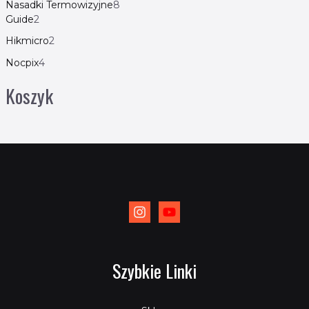
Nasadki Termowizyjne
8
Guide
2
Hikmicro
2
Nocpix
4
Koszyk
Szybkie Linki