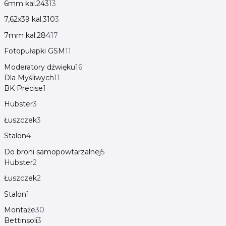
6mm kal.243
13
7,62x39 kal.310
3
7mm kal.284
17
Fotopułapki GSM
11
Moderatory dźwięku
16
Dla Myśliwych
11
BK Precise
1
Hubster
3
Łuszczek
3
Stalon
4
Do broni samopowtarzalnej
5
Hubster
2
Łuszczek
2
Stalon
1
Montaże
30
Bettinsoli
3