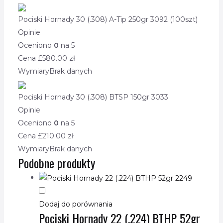
Pociski Hornady 30 (.308) A-Tip 250gr 3092 (100szt)
Opinie
Oceniono
0
na 5
Cena £
580.00
zł
Wymiary
Brak danych
Pociski Hornady 30 (.308) BTSP 150gr 3033
Opinie
Oceniono
0
na 5
Cena £
210.00
zł
Wymiary
Brak danych
Podobne produkty
Dodaj do porównania
Pociski Hornady 22 (.224) BTHP 52gr