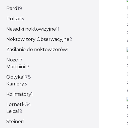
Pard
19
Pulsar
3
Nasadki noktowizyjne
11
Noktowizory Obserwacyjne
2
Zasilanie do noktowizorów
1
Noże
17
Marttiini
17
Optyka
178
Kamery
3
Kolimatory
1
Lornetki
54
Leica
19
Steiner
1