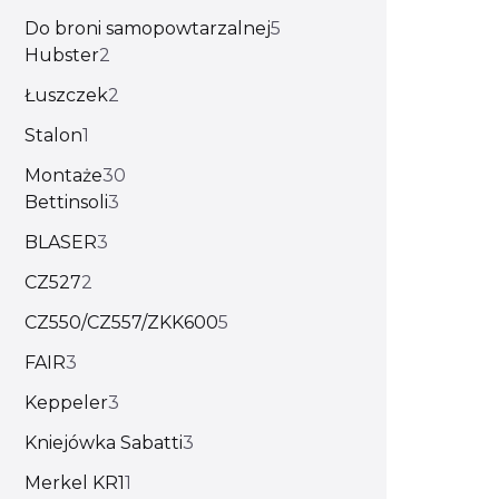
Do broni samopowtarzalnej
5
Hubster
2
Łuszczek
2
Stalon
1
Montaże
30
Bettinsoli
3
BLASER
3
CZ527
2
CZ550/CZ557/ZKK600
5
FAIR
3
Keppeler
3
Kniejówka Sabatti
3
Merkel KR1
1