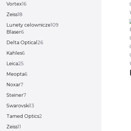
Vortex
16
Zeiss
18
Lunety celownicze
109
Blaser
6
Delta Optical
26
Kahles
6
Leica
25
Meopta
6
Noxar
7
Steiner
7
Swarovski
13
Tamed Optics
2
Zeiss
11