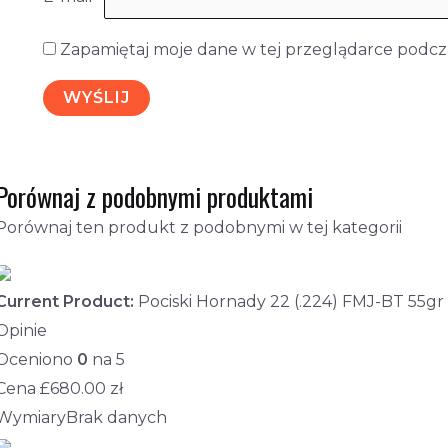
Zapamiętaj moje dane w tej przeglądarce podcza
Porównaj z podobnymi produktami
Porównaj ten produkt z podobnymi w tej kategorii
Current Product:
Pociski Hornady 22 (.224) FMJ-BT 55gr
Opinie
Oceniono
0
na 5
Cena £
680.00
zł
Wymiary
Brak danych