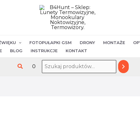
ilość
Pociski
Hornady
22
(.224)
ŹWIĘKU
FOTOPUŁAPKI GSM
DRONY
MONTAŻE
OP
FMJ-
E
BLOG
INSTRUKCJE
KONTAKT
BT
Szukaj
0
55gr
22672
(1000szt)