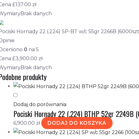
Cena £
137.00
zł
Wymiary
Brak danych
Pociski Hornady 22 (.224) SP-BT w/c 55gr 2266B (6000szt
Opinie
Oceniono
0
na 5
Cena £
3,900.00
zł
Wymiary
Brak danych
Podobne produkty
Dodaj do porównania
Pociski Hornady 22 (.224) BTHP 52gr 2249B 
6,900.00
zł
DODAJ DO KOSZYKA