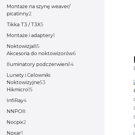
Montaże na szynę weaver/
picatinny
2
Tikka T3 / T3X
5
Montaże i adaptery
1
Noktowizja
85
Akcesoria do noktowizorów
6
Iluminatory podczerwieni
14
Lunety i Celowniki
Noktowizyjne
53
Hikmicro
15
InfiRay
4
NNPO
8
Nocpix
2
Noxar
1