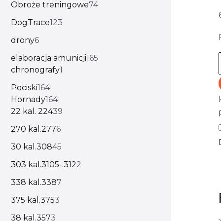
Obroże treningowe
74
DogTrace
123
drony
6
elaboracja amunicji
165
chronografy
1
Pociski
164
Hornady
164
22 kal. 224
39
270 kal.277
6
30 kal.308
45
303 kal.3105-.312
2
338 kal.338
7
375 kal.375
3
38 kal.357
3