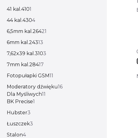
41 kal.410
1
44 kal.430
4
6,5mm kal.264
21
6mm kal.243
13
7,62x39 kal.310
3
7mm kal.284
17
Fotopułapki GSM
11
Moderatory dźwięku
16
Dla Myśliwych
11
BK Precise
1
Hubster
3
Łuszczek
3
Stalon
4