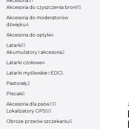
Akcesoria
37
Akcesoria do czyszczenia broni
15
Akcesoria do moderatorów
dźwięku
4
Akcesoria do optyki
4
Latarki
11
Akumulatory i akcesoria
2
Latarki czołowe
4
Latarki myśliwskie i EDC
5
Pastorały
2
Plecaki
1
Akcesoria dla psów
131
Lokalizatory GPS
50
Obroże przeciw szczekaniu
5