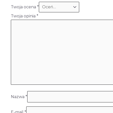
Twoja ocena
*
Twoja opinia
*
Nazwa
*
E-mail
*