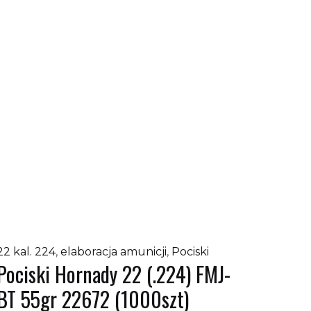
22 kal. 224
,
elaboracja amunicji
,
Pociski
Pociski Hornady 22 (.224) FMJ-
BT 55gr 22672 (1000szt)