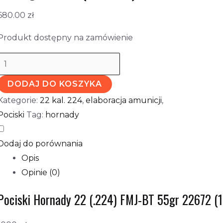
680.00
zł
Produkt dostępny na zamówienie
DODAJ DO KOSZYKA
Kategorie:
22 kal. 224
,
elaboracja amunicji
,
Pociski
Tag:
hornady
Dodaj do porównania
Opis
Opinie (0)
Pociski Hornady 22 (.224) FMJ-BT 55gr 22672 (