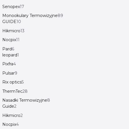
Senopex
17
Monookulary Termowizyjne
89
GUIDE
10
Hikmicro
13
Nocpix
11
Pard
6
leopard
1
Pixfra
4
Pulsar
9
Rix optics
5
ThermTec
28
Nasadki Termowizyjne
8
Guide
2
Hikmicro
2
Nocpix
4