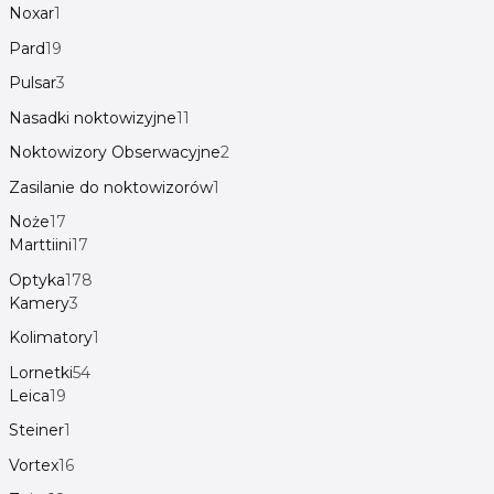
Noxar
1
Pard
19
Pulsar
3
Nasadki noktowizyjne
11
Noktowizory Obserwacyjne
2
Zasilanie do noktowizorów
1
Noże
17
Marttiini
17
Optyka
178
Kamery
3
Kolimatory
1
Lornetki
54
Leica
19
Steiner
1
Vortex
16