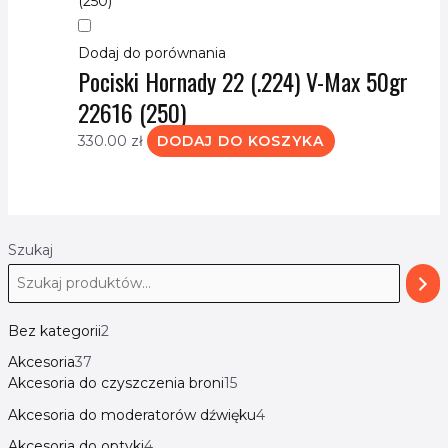
Dodaj do porównania
Pociski Hornady 22 (.224) V-Max 50gr
22616 (250)
330.00
zł
DODAJ DO KOSZYKA
Szukaj
Bez kategorii
2
Akcesoria
37
Akcesoria do czyszczenia broni
15
Akcesoria do moderatorów dźwięku
4
Akcesoria do optyki
4