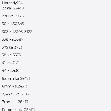
Hornady
164
22 kal. 224
39
270 kal.277
6
30 kal.308
45
303 kal.3105-.312
2
338 kal.338
7
375 kal.375
3
38 kal.357
3
41 kal.410
1
44 kal.430
4
6,5mm kal.264
21
6mm kal.243
13
7,62x39 kal.310
3
7mm kal.284
17
Fotopułapki GSM
11