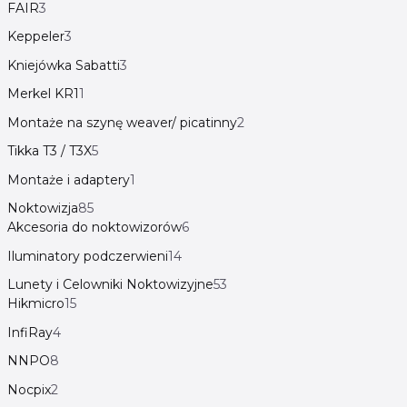
FAIR
3
Keppeler
3
Kniejówka Sabatti
3
Merkel KR1
1
Montaże na szynę weaver/ picatinny
2
Tikka T3 / T3X
5
Montaże i adaptery
1
Noktowizja
85
Akcesoria do noktowizorów
6
Iluminatory podczerwieni
14
Lunety i Celowniki Noktowizyjne
53
Hikmicro
15
InfiRay
4
NNPO
8
Nocpix
2