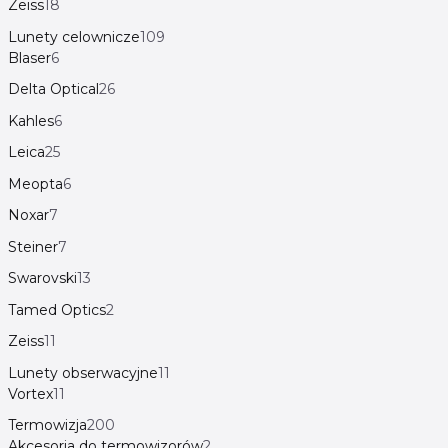
Zeiss
18
Lunety celownicze
109
Blaser
6
Delta Optical
26
Kahles
6
Leica
25
Meopta
6
Noxar
7
Steiner
7
Swarovski
13
Tamed Optics
2
Zeiss
11
Lunety obserwacyjne
11
Vortex
11
Termowizja
200
Akcesoria do termowizorów
2