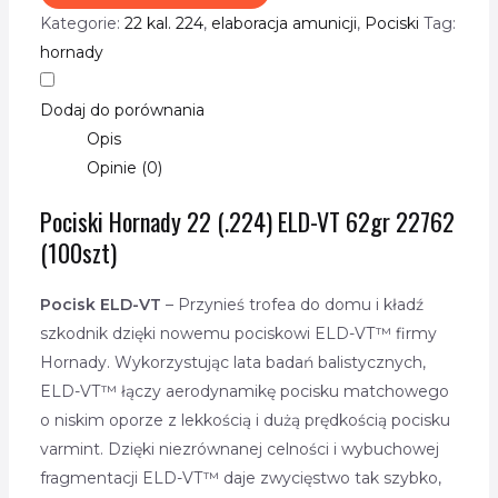
Kategorie:
22 kal. 224
,
elaboracja amunicji
,
Pociski
Tag:
hornady
Dodaj do porównania
Opis
Opinie (0)
Pociski Hornady 22 (.224) ELD-VT 62gr 22762
(100szt)
Pocisk ELD-VT
– Przynieś trofea do domu i kładź
szkodnik dzięki nowemu pociskowi ELD-VT™ firmy
Hornady. Wykorzystując lata badań balistycznych,
ELD-VT™ łączy aerodynamikę pocisku matchowego
o niskim oporze z lekkością i dużą prędkością pocisku
varmint. Dzięki niezrównanej celności i wybuchowej
fragmentacji ELD-VT™ daje zwycięstwo tak szybko,