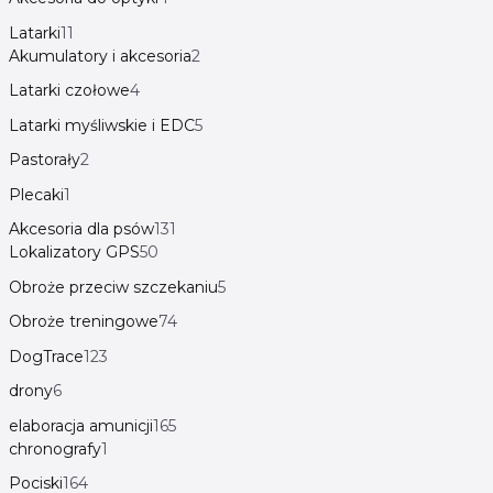
Latarki
11
Akumulatory i akcesoria
2
Latarki czołowe
4
Latarki myśliwskie i EDC
5
Pastorały
2
Plecaki
1
Akcesoria dla psów
131
Lokalizatory GPS
50
Obroże przeciw szczekaniu
5
Obroże treningowe
74
DogTrace
123
drony
6
elaboracja amunicji
165
chronografy
1
Pociski
164