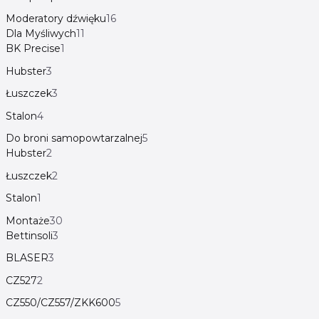
Moderatory dźwięku
16
Dla Myśliwych
11
BK Precise
1
Hubster
3
Łuszczek
3
Stalon
4
Do broni samopowtarzalnej
5
Hubster
2
Łuszczek
2
Stalon
1
Montaże
30
Bettinsoli
3
BLASER
3
CZ527
2
CZ550/CZ557/ZKK600
5