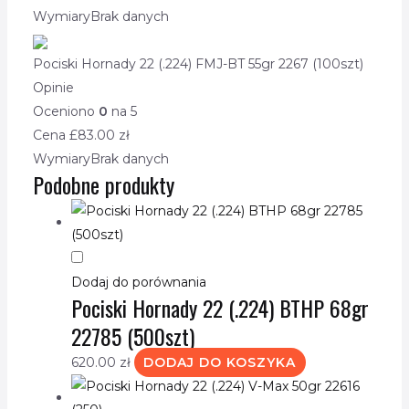
Wymiary
Brak danych
Pociski Hornady 22 (.224) FMJ-BT 55gr 2267 (100szt)
Opinie
Oceniono
0
na 5
Cena £
83.00
zł
Wymiary
Brak danych
Podobne produkty
Dodaj do porównania
Pociski Hornady 22 (.224) BTHP 68gr
22785 (500szt)
620.00
zł
DODAJ DO KOSZYKA