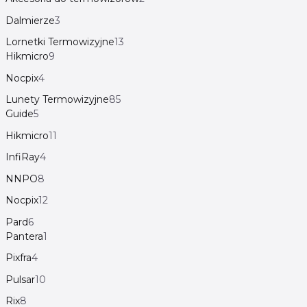
Dalmierze
3
Lornetki Termowizyjne
13
Hikmicro
9
Nocpix
4
Lunety Termowizyjne
85
Guide
5
Hikmicro
11
InfiRay
4
NNPO
8
Nocpix
12
Pard
6
Pantera
1
Pixfra
4
Pulsar
10
Rix
8