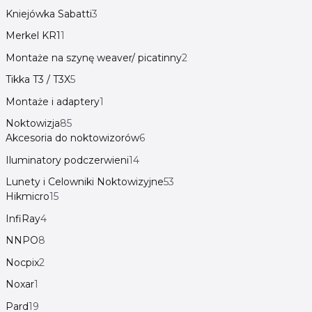
Kniejówka Sabatti
3
Merkel KR1
1
Montaże na szynę weaver/ picatinny
2
Tikka T3 / T3X
5
Montaże i adaptery
1
Noktowizja
85
Akcesoria do noktowizorów
6
Iluminatory podczerwieni
14
Lunety i Celowniki Noktowizyjne
53
Hikmicro
15
InfiRay
4
NNPO
8
Nocpix
2
Noxar
1
Pard
19