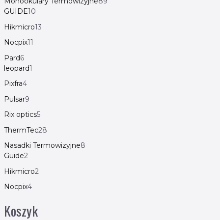
Monookulary Termowizyjne
89
GUIDE
10
Hikmicro
13
Nocpix
11
Pard
6
leopard
1
Pixfra
4
Pulsar
9
Rix optics
5
ThermTec
28
Nasadki Termowizyjne
8
Guide
2
Hikmicro
2
Nocpix
4
Koszyk