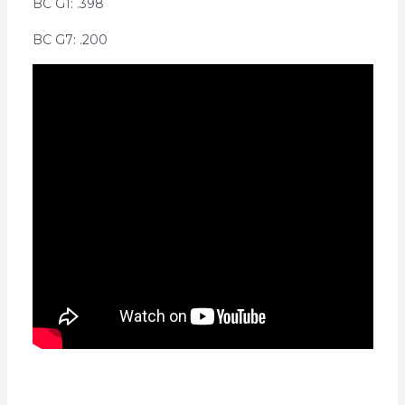
BC G1: .398
BC G7: .200