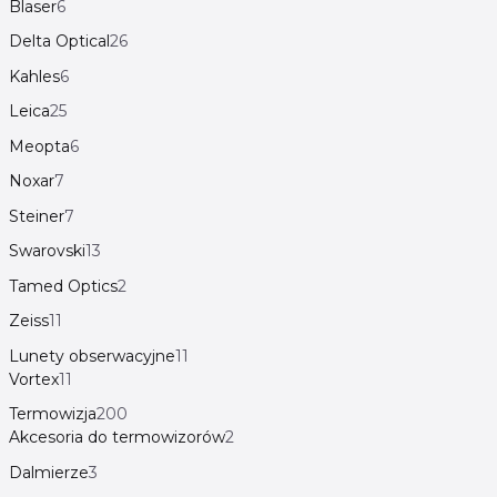
Blaser
6
Delta Optical
26
Kahles
6
Leica
25
Meopta
6
Noxar
7
Steiner
7
Swarovski
13
Tamed Optics
2
Zeiss
11
Lunety obserwacyjne
11
Vortex
11
Termowizja
200
Akcesoria do termowizorów
2
Dalmierze
3