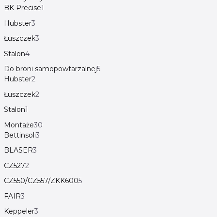
BK Precise
1
Hubster
3
Łuszczek
3
Stalon
4
Do broni samopowtarzalnej
5
Hubster
2
Łuszczek
2
Stalon
1
Montaże
30
Bettinsoli
3
BLASER
3
CZ527
2
CZ550/CZ557/ZKK600
5
FAIR
3
Keppeler
3