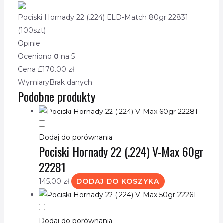
Pociski Hornady 22 (.224) ELD-Match 80gr 22831
(100szt)
Opinie
Oceniono
0
na 5
Cena £
170.00
zł
Wymiary
Brak danych
Podobne produkty
Dodaj do porównania
Pociski Hornady 22 (.224) V-Max 60gr
22281
145.00
zł
DODAJ DO KOSZYKA
Dodaj do porównania