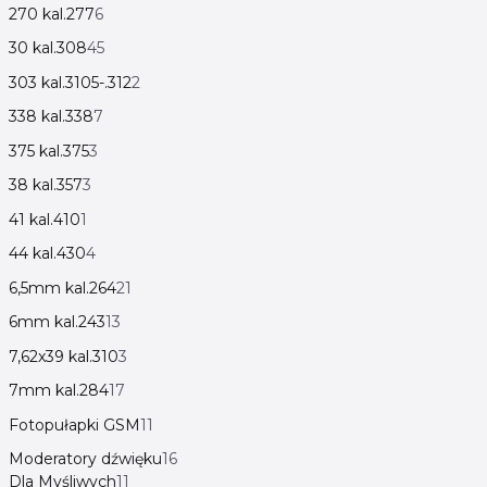
270 kal.277
6
30 kal.308
45
303 kal.3105-.312
2
338 kal.338
7
375 kal.375
3
38 kal.357
3
41 kal.410
1
44 kal.430
4
6,5mm kal.264
21
6mm kal.243
13
7,62x39 kal.310
3
7mm kal.284
17
Fotopułapki GSM
11
Moderatory dźwięku
16
Dla Myśliwych
11