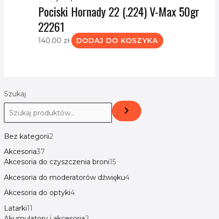
Pociski Hornady 22 (.224) V-Max 50gr
22261
140.00
zł
DODAJ DO KOSZYKA
Szukaj
Bez kategorii
2
Akcesoria
37
Akcesoria do czyszczenia broni
15
Akcesoria do moderatorów dźwięku
4
Akcesoria do optyki
4
Latarki
11
Akumulatory i akcesoria
2