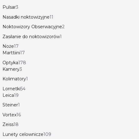
Pulsar
3
Nasadki noktowizyjne
11
Noktowizory Obserwacyjne
2
Zasilanie do noktowizorów
1
Noże
17
Marttiini
17
Optyka
178
Kamery
3
Kolimatory
1
Lornetki
54
Leica
19
Steiner
1
Vortex
16
Zeiss
18
Lunety celownicze
109