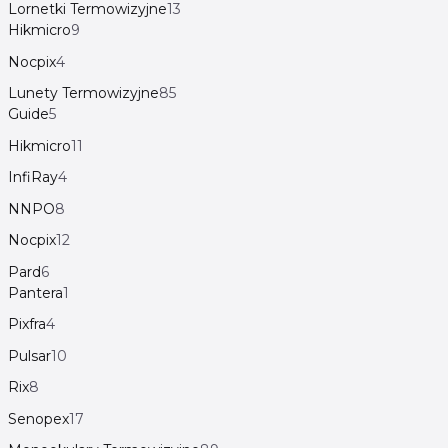
Lornetki Termowizyjne
13
Hikmicro
9
Nocpix
4
Lunety Termowizyjne
85
Guide
5
Hikmicro
11
InfiRay
4
NNPO
8
Nocpix
12
Pard
6
Pantera
1
Pixfra
4
Pulsar
10
Rix
8
Senopex
17