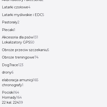
Latarki czołowe
4
Latarki myśliwskie i EDC
5
Pastorały
2
Plecaki
1
Akcesoria dla psów
131
Lokalizatory GPS
50
Obroże przeciw szczekaniu
5
Obroże treningowe
74
DogTrace
123
drony
6
elaboracja amunicji
165
chronografy
1
Pociski
164
Hornady
164
22 kal. 224
39