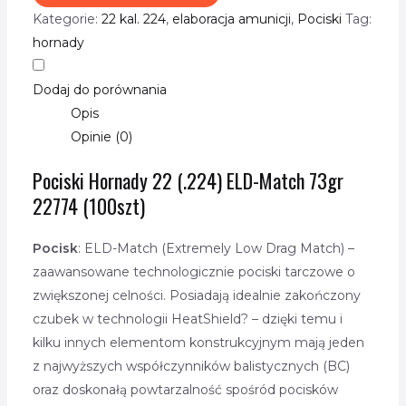
Kategorie:
22 kal. 224
,
elaboracja amunicji
,
Pociski
Tag:
hornady
Dodaj do porównania
Opis
Opinie (0)
Pociski Hornady 22 (.224) ELD-Match 73gr
22774 (100szt)
Pocisk
: ELD-Match (Extremely Low Drag Match) –
zaawansowane technologicznie pociski tarczowe o
zwiększonej celności. Posiadają idealnie zakończony
czubek w technologii HeatShield? – dzięki temu i
kilku innych elementom konstrukcyjnym mają jeden
z najwyższych współczynników balistycznych (BC)
oraz doskonałą powtarzalność spośród pocisków