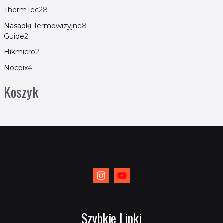
ThermTec
28
Nasadki Termowizyjne
8
Guide
2
Hikmicro
2
Nocpix
4
Koszyk
Szybkie Linki