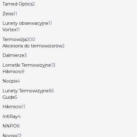
Tamed Optics
2
Zeiss
11
Lunety obserwacyjne
11
Vortex
11
Termowizja
200
Akcesoria do termowizorów
2
Dalmierze
3
Lornetki Termowizyjne
13
Hikmicro
9
Nocpix
4
Lunety Termowizyjne
85
Guide
5
Hikmicro
11
InfiRay
4
NNPO
8
Nocpix
12