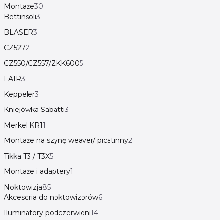
Montaże
30
Bettinsoli
3
BLASER
3
CZ527
2
CZ550/CZ557/ZKK600
5
FAIR
3
Keppeler
3
Kniejówka Sabatti
3
Merkel KR1
1
Montaże na szynę weaver/ picatinny
2
Tikka T3 / T3X
5
Montaże i adaptery
1
Noktowizja
85
Akcesoria do noktowizorów
6
Iluminatory podczerwieni
14