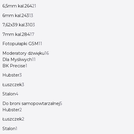
6,5mm kal.264
21
6mm kal.243
13
7,62x39 kal.310
3
7mm kal.284
17
Fotopułapki GSM
11
Moderatory dźwięku
16
Dla Myśliwych
11
BK Precise
1
Hubster
3
Łuszczek
3
Stalon
4
Do broni samopowtarzalnej
5
Hubster
2
Łuszczek
2
Stalon
1