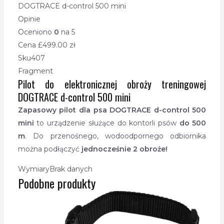
DOGTRACE d-control 500 mini
Opinie
Oceniono
0
na 5
Cena £
499.00
zł
Sku
407
Fragment
Pilot do elektronicznej obroży treningowej
DOGTRACE d-control 500 mini
Zapasowy pilot dla psa DOGTRACE d-control 500
mini
to urządzenie służące do kontorli psów
do 500
m
. Do przenośnego, wodoodpornego odbiornika
można podłączyć
jednocześnie 2 obroże!
Wymiary
Brak danych
Podobne produkty