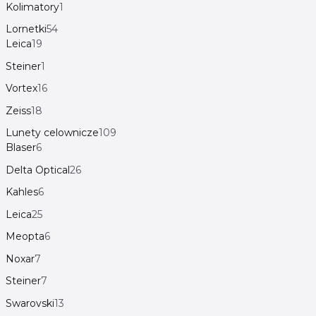
Kolimatory
1
Lornetki
54
Leica
19
Steiner
1
Vortex
16
Zeiss
18
Lunety celownicze
109
Blaser
6
Delta Optical
26
Kahles
6
Leica
25
Meopta
6
Noxar
7
Steiner
7
Swarovski
13