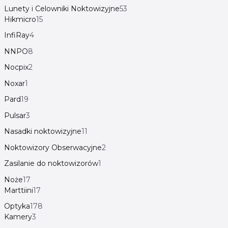
Lunety i Celowniki Noktowizyjne
53
Hikmicro
15
InfiRay
4
NNPO
8
Nocpix
2
Noxar
1
Pard
19
Pulsar
3
Nasadki noktowizyjne
11
Noktowizory Obserwacyjne
2
Zasilanie do noktowizorów
1
Noże
17
Marttiini
17
Optyka
178
Kamery
3