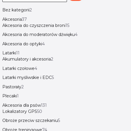
Bez kategorii
2
Akcesoria
37
Akcesoria do czyszczenia broni
15
Akcesoria do moderatorów dźwięku
4
Akcesoria do optyki
4
Latarki
11
Akumulatory i akcesoria
2
Latarki czołowe
4
Latarki myśliwskie i EDC
5
Pastorały
2
Plecaki
1
Akcesoria dla psów
131
Lokalizatory GPS
50
Obroże przeciw szczekaniu
5
Obroże treningowe
74