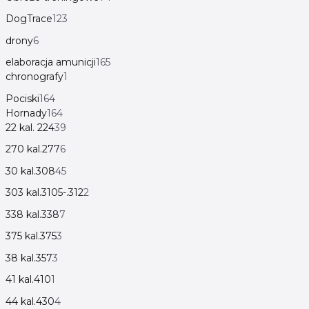
DogTrace
123
drony
6
elaboracja amunicji
165
chronografy
1
Pociski
164
Hornady
164
22 kal. 224
39
270 kal.277
6
30 kal.308
45
303 kal.3105-.312
2
338 kal.338
7
375 kal.375
3
38 kal.357
3
41 kal.410
1
44 kal.430
4