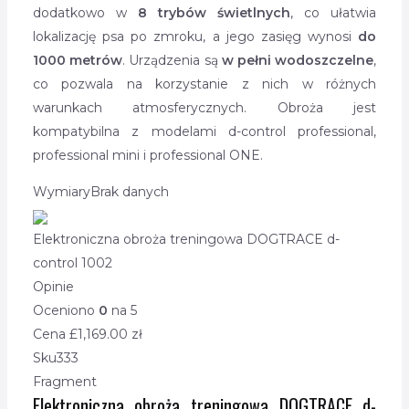
dodatkowo w
8 trybów świetlnych
, co ułatwia
lokalizację psa po zmroku, a jego zasięg wynosi
do
1000 metrów
. Urządzenia są
w pełni wodoszczelne
,
co pozwala na korzystanie z nich w różnych
warunkach atmosferycznych. Obroża jest
kompatybilna z modelami d-control professional,
professional mini i professional ONE.
Wymiary
Brak danych
Elektroniczna obroża treningowa DOGTRACE d-
control 1002
Opinie
Oceniono
0
na 5
Cena £
1,169.00
zł
Sku
333
Fragment
Elektroniczna obroża treningowa DOGTRACE d-