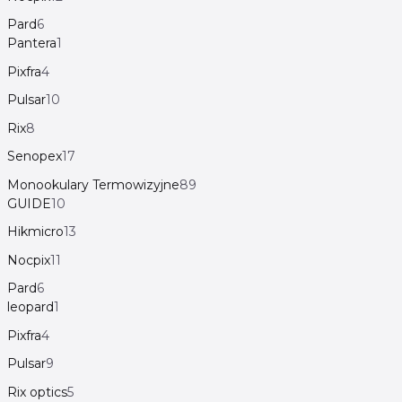
Pard
6
Pantera
1
Pixfra
4
Pulsar
10
Rix
8
Senopex
17
Monookulary Termowizyjne
89
GUIDE
10
Hikmicro
13
Nocpix
11
Pard
6
leopard
1
Pixfra
4
Pulsar
9
Rix optics
5