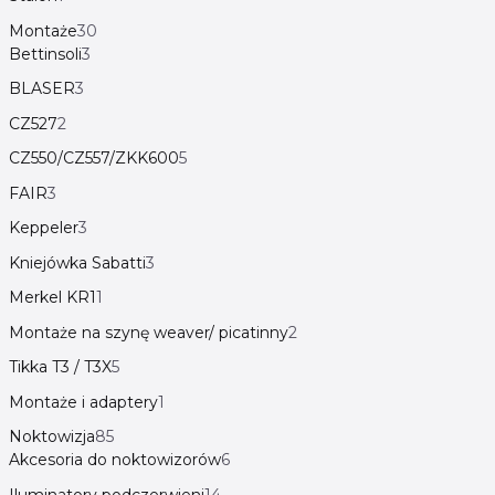
Montaże
30
Bettinsoli
3
BLASER
3
CZ527
2
CZ550/CZ557/ZKK600
5
FAIR
3
Keppeler
3
Kniejówka Sabatti
3
Merkel KR1
1
Montaże na szynę weaver/ picatinny
2
Tikka T3 / T3X
5
Montaże i adaptery
1
Noktowizja
85
Akcesoria do noktowizorów
6
Iluminatory podczerwieni
14