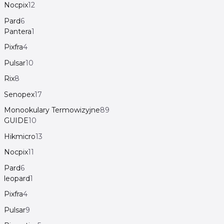
Nocpix
12
Pard
6
Pantera
1
Pixfra
4
Pulsar
10
Rix
8
Senopex
17
Monookulary Termowizyjne
89
GUIDE
10
Hikmicro
13
Nocpix
11
Pard
6
leopard
1
Pixfra
4
Pulsar
9