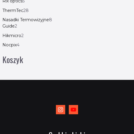
Rix optics
5
ThermTec
28
Nasadki Termowizyjne
8
Guide
2
Hikmicro
2
Nocpix
4
Koszyk