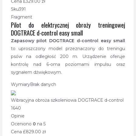
Cena £
329.00
zł
Sku
391
Fragment
Pilot do elektrycznej obroży treningowej
DOGTRACE d-control easy small
Zapasowy pilot DOGTRACE d-control easy small
to uproszczony model przeznaczony do treningu
psów na odległość 200 m. Urządzenie oferuje
kontrolę nad 6-oma poziomami impulsu oraz
sygnałem dźwiękowym.
Wymiary
Brak danych
Wibracyjna obroża szkoleniowa DOGTRACE d-control
1640
Opinie
Oceniono
0
na 5
Cena £
829.00
zł