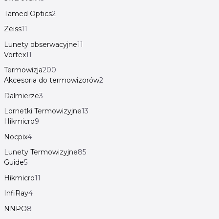
Tamed Optics
2
Zeiss
11
Lunety obserwacyjne
11
Vortex
11
Termowizja
200
Akcesoria do termowizorów
2
Dalmierze
3
Lornetki Termowizyjne
13
Hikmicro
9
Nocpix
4
Lunety Termowizyjne
85
Guide
5
Hikmicro
11
InfiRay
4
NNPO
8