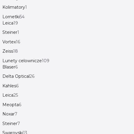
Kolimatory
1
Lornetki
54
Leica
19
Steiner
1
Vortex
16
Zeiss
18
Lunety celownicze
109
Blaser
6
Delta Optical
26
Kahles
6
Leica
25
Meopta
6
Noxar
7
Steiner
7
Swarovski
13