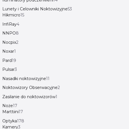
Lunety i Celowniki Noktowizyjne
53
Hikmicro
15
InfiRay
4
NNPO
8
Nocpix
2
Noxar
1
Pard
19
Pulsar
3
Nasadki noktowizyjne
11
Noktowizory Obserwacyjne
2
Zasilanie do noktowizorów
1
Noże
17
Marttiini
17
Optyka
178
Kamery
3