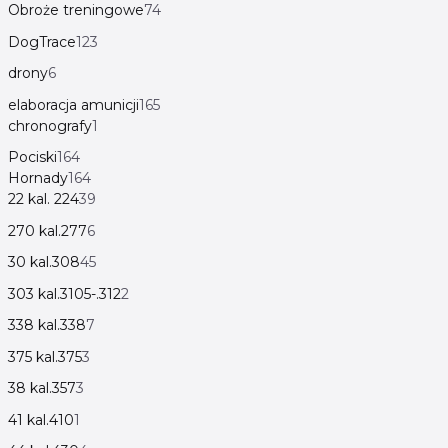
Obroże treningowe
74
DogTrace
123
drony
6
elaboracja amunicji
165
chronografy
1
Pociski
164
Hornady
164
22 kal. 224
39
270 kal.277
6
30 kal.308
45
303 kal.3105-.312
2
338 kal.338
7
375 kal.375
3
38 kal.357
3
41 kal.410
1