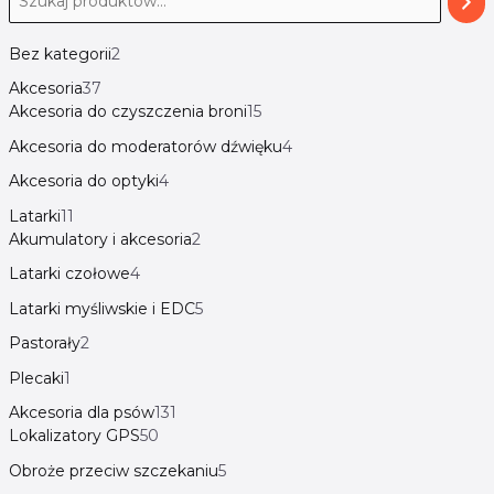
Bez kategorii
2
Akcesoria
37
Akcesoria do czyszczenia broni
15
Akcesoria do moderatorów dźwięku
4
Akcesoria do optyki
4
Latarki
11
Akumulatory i akcesoria
2
Latarki czołowe
4
Latarki myśliwskie i EDC
5
Pastorały
2
Plecaki
1
Akcesoria dla psów
131
Lokalizatory GPS
50
Obroże przeciw szczekaniu
5