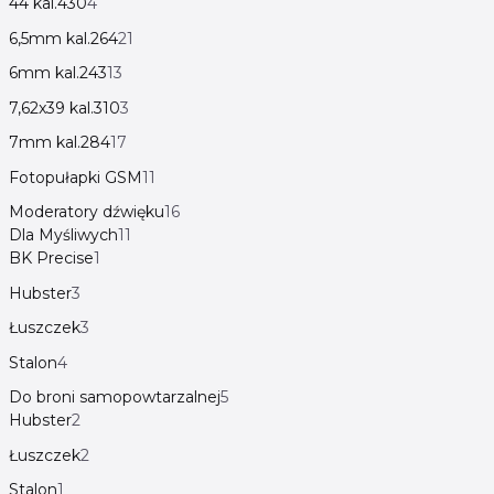
44 kal.430
4
6,5mm kal.264
21
6mm kal.243
13
7,62x39 kal.310
3
7mm kal.284
17
Fotopułapki GSM
11
Moderatory dźwięku
16
Dla Myśliwych
11
BK Precise
1
Hubster
3
Łuszczek
3
Stalon
4
Do broni samopowtarzalnej
5
Hubster
2
Łuszczek
2
Stalon
1