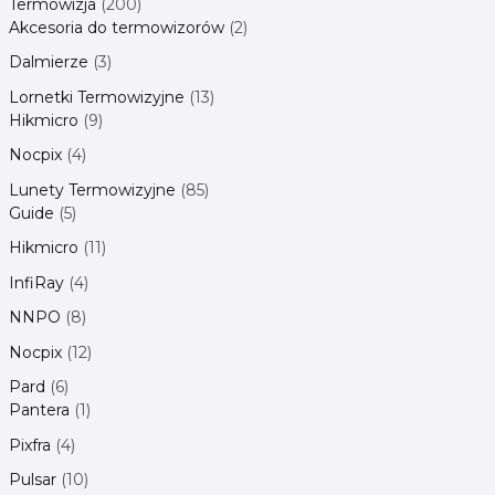
Termowizja
200
Akcesoria do termowizorów
2
Dalmierze
3
Lornetki Termowizyjne
13
Hikmicro
9
Nocpix
4
Lunety Termowizyjne
85
Guide
5
Hikmicro
11
InfiRay
4
NNPO
8
Nocpix
12
Pard
6
Pantera
1
Pixfra
4
Pulsar
10