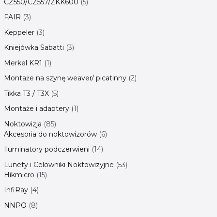
CZ550/CZ557/ZKK600
5
FAIR
3
Keppeler
3
Kniejówka Sabatti
3
Merkel KR1
1
Montaże na szynę weaver/ picatinny
2
Tikka T3 / T3X
5
Montaże i adaptery
1
Noktowizja
85
Akcesoria do noktowizorów
6
Iluminatory podczerwieni
14
Lunety i Celowniki Noktowizyjne
53
Hikmicro
15
InfiRay
4
NNPO
8