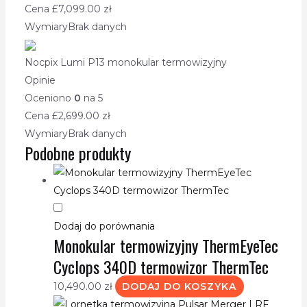
Cena £
7,099.00
zł
Wymiary
Brak danych
Nocpix Lumi P13 monokular termowizyjny
Opinie
Oceniono
0
na 5
Cena £
2,699.00
zł
Wymiary
Brak danych
Podobne produkty
Dodaj do porównania
Monokular termowizyjny ThermEyeTec
Cyclops 340D termowizor ThermTec
10,490.00
zł
DODAJ DO KOSZYKA