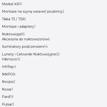
Merkel KR1
1
Montaże na szynę weaver/ picatinny
2
Tikka T3 / T3X
5
Montaże i adaptery
1
Noktowizja
85
Akcesoria do noktowizorów
6
Iluminatory podczerwieni
14
Lunety i Celowniki Noktowizyjne
53
Hikmicro
15
InfiRay
4
NNPO
8
Nocpix
2
Noxar
1
Pard
19
Pulsar
3