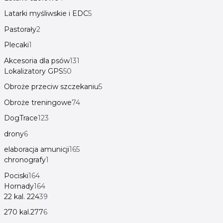
Latarki myśliwskie i EDC
5
Pastorały
2
Plecaki
1
Akcesoria dla psów
131
Lokalizatory GPS
50
Obroże przeciw szczekaniu
5
Obroże treningowe
74
DogTrace
123
drony
6
elaboracja amunicji
165
chronografy
1
Pociski
164
Hornady
164
22 kal. 224
39
270 kal.277
6