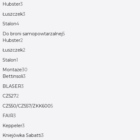
Hubster
3
Łuszczek
3
Stalon
4
Do broni samopowtarzalnej
5
Hubster
2
Łuszczek
2
Stalon
1
Montaże
30
Bettinsoli
3
BLASER
3
CZ527
2
CZ550/CZ557/ZKK600
5
FAIR
3
Keppeler
3
Kniejówka Sabatti
3