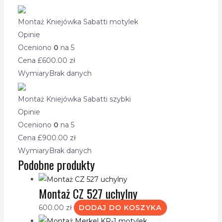
Montaż Kniejówka Sabatti motylek
Opinie
Oceniono
0
na 5
Cena £
600.00
zł
Wymiary
Brak danych
Montaż Kniejówka Sabatti szybki
Opinie
Oceniono
0
na 5
Cena £
900.00
zł
Wymiary
Brak danych
Podobne produkty
Montaż CZ 527 uchylny
600.00
zł
DODAJ DO KOSZYKA