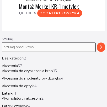
Montaż Merkel KR-1 motylek
1,100.00
zł
DODAJ DO KOSZYKA
Szukaj
Bez kategorii
2
Akcesoria
37
Akcesoria do czyszczenia broni
15
Akcesoria do moderatorów dźwięku
4
Akcesoria do optyki
4
Latarki
11
Akumulatory i akcesoria
2
Latarki czołowe
4