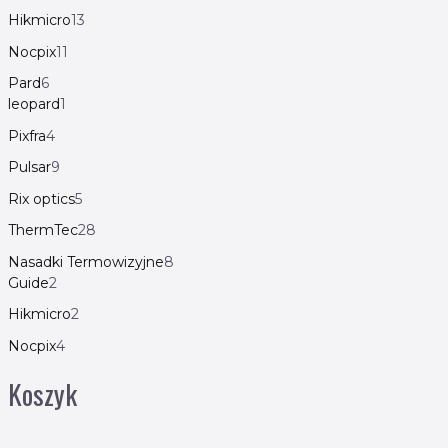
Hikmicro
13
Nocpix
11
Pard
6
leopard
1
Pixfra
4
Pulsar
9
Rix optics
5
ThermTec
28
Nasadki Termowizyjne
8
Guide
2
Hikmicro
2
Nocpix
4
Koszyk