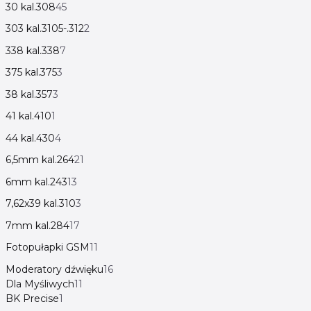
30 kal.308
45
303 kal.3105-.312
2
338 kal.338
7
375 kal.375
3
38 kal.357
3
41 kal.410
1
44 kal.430
4
6,5mm kal.264
21
6mm kal.243
13
7,62x39 kal.310
3
7mm kal.284
17
Fotopułapki GSM
11
Moderatory dźwięku
16
Dla Myśliwych
11
BK Precise
1