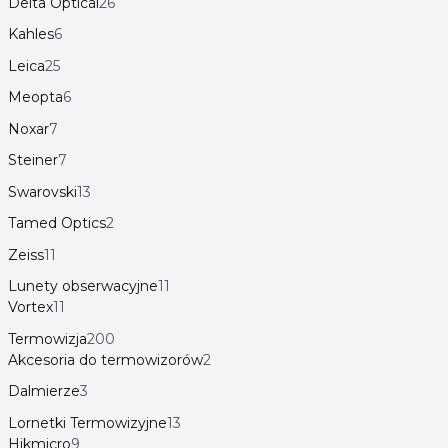
Delta Optical
26
Kahles
6
Leica
25
Meopta
6
Noxar
7
Steiner
7
Swarovski
13
Tamed Optics
2
Zeiss
11
Lunety obserwacyjne
11
Vortex
11
Termowizja
200
Akcesoria do termowizorów
2
Dalmierze
3
Lornetki Termowizyjne
13
Hikmicro
9