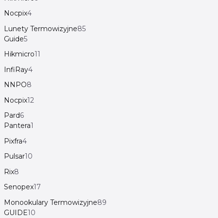
Nocpix
4
Lunety Termowizyjne
85
Guide
5
Hikmicro
11
InfiRay
4
NNPO
8
Nocpix
12
Pard
6
Pantera
1
Pixfra
4
Pulsar
10
Rix
8
Senopex
17
Monookulary Termowizyjne
89
GUIDE
10