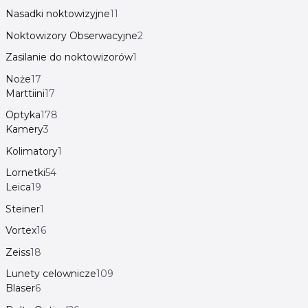
Nasadki noktowizyjne
11
Noktowizory Obserwacyjne
2
Zasilanie do noktowizorów
1
Noże
17
Marttiini
17
Optyka
178
Kamery
3
Kolimatory
1
Lornetki
54
Leica
19
Steiner
1
Vortex
16
Zeiss
18
Lunety celownicze
109
Blaser
6