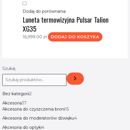
Dodaj do porównania
Luneta termowizyjna Pulsar Talion
XG35
16,999.00
zł
DODAJ DO KOSZYKA
Szukaj
Bez kategorii
2
Akcesoria
37
Akcesoria do czyszczenia broni
15
Akcesoria do moderatorów dźwięku
4
Akcesoria do optyki
4