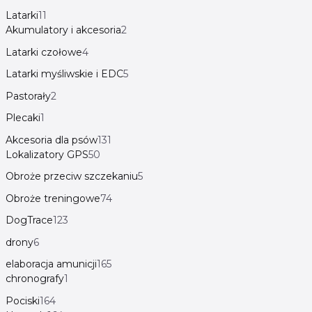
Latarki
11
Akumulatory i akcesoria
2
Latarki czołowe
4
Latarki myśliwskie i EDC
5
Pastorały
2
Plecaki
1
Akcesoria dla psów
131
Lokalizatory GPS
50
Obroże przeciw szczekaniu
5
Obroże treningowe
74
DogTrace
123
drony
6
elaboracja amunicji
165
chronografy
1
Pociski
164