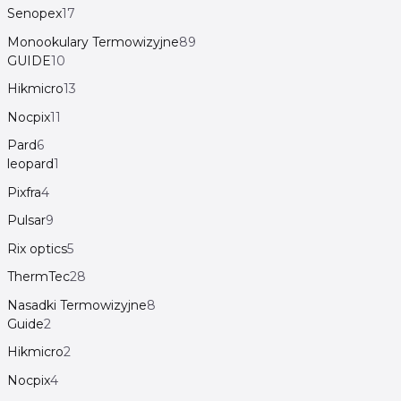
Senopex
17
Monookulary Termowizyjne
89
GUIDE
10
Hikmicro
13
Nocpix
11
Pard
6
leopard
1
Pixfra
4
Pulsar
9
Rix optics
5
ThermTec
28
Nasadki Termowizyjne
8
Guide
2
Hikmicro
2
Nocpix
4