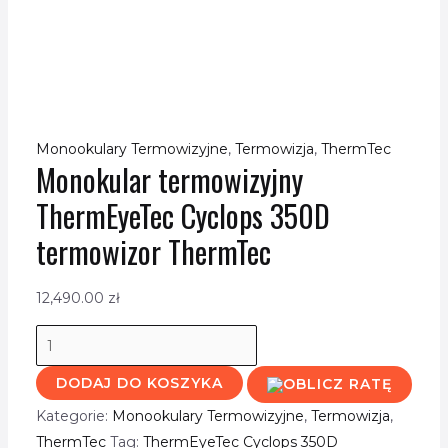
Monookulary Termowizyjne
,
Termowizja
,
ThermTec
Monokular termowizyjny
ThermEyeTec Cyclops 350D
termowizor ThermTec
12,490.00
zł
DODAJ DO KOSZYKA
Kategorie:
Monookulary Termowizyjne
,
Termowizja
,
ThermTec
Tag:
ThermEyeTec Cyclops 350D