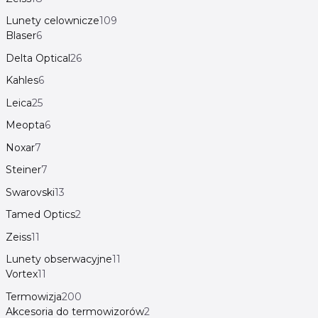
Lunety celownicze
109
Blaser
6
Delta Optical
26
Kahles
6
Leica
25
Meopta
6
Noxar
7
Steiner
7
Swarovski
13
Tamed Optics
2
Zeiss
11
Lunety obserwacyjne
11
Vortex
11
Termowizja
200
Akcesoria do termowizorów
2