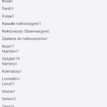
Noxar
1
Pard
19
Pulsar
3
Nasadki noktowizyjne
11
Noktowizory Obserwacyjne
2
Zasilanie do noktowizorów
1
Noże
17
Marttiini
17
Optyka
178
Kamery
3
Kolimatory
1
Lornetki
54
Leica
19
Steiner
1
Vortex
16
Zeiss
18