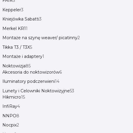
FAIR
3
Keppeler
3
Kniejówka Sabatti
3
Merkel KR1
1
Montaże na szynę weaver/ picatinny
2
Tikka T3 / T3X
5
Montaże i adaptery
1
Noktowizja
85
Akcesoria do noktowizorów
6
Iluminatory podczerwieni
14
Lunety i Celowniki Noktowizyjne
53
Hikmicro
15
InfiRay
4
NNPO
8
Nocpix
2