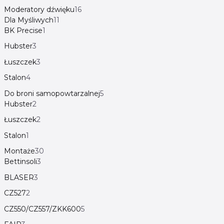
Moderatory dźwięku
16
Dla Myśliwych
11
BK Precise
1
Hubster
3
Łuszczek
3
Stalon
4
Do broni samopowtarzalnej
5
Hubster
2
Łuszczek
2
Stalon
1
Montaże
30
Bettinsoli
3
BLASER
3
CZ527
2
CZ550/CZ557/ZKK600
5