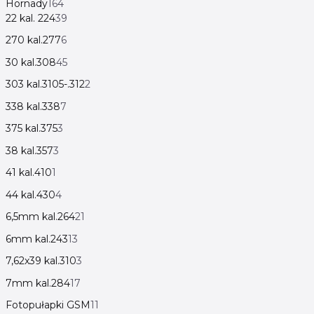
Hornady
164
22 kal. 224
39
270 kal.277
6
30 kal.308
45
303 kal.3105-.312
2
338 kal.338
7
375 kal.375
3
38 kal.357
3
41 kal.410
1
44 kal.430
4
6,5mm kal.264
21
6mm kal.243
13
7,62x39 kal.310
3
7mm kal.284
17
Fotopułapki GSM
11