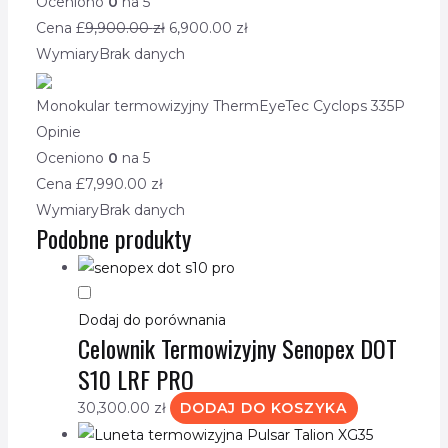
Oceniono
0
na 5
Cena £
9,900.00
zł
6,900.00
zł
Wymiary
Brak danych
Monokular termowizyjny ThermEyeTec Cyclops 335P
Opinie
Oceniono
0
na 5
Cena £
7,990.00
zł
Wymiary
Brak danych
Podobne produkty
Dodaj do porównania
Celownik Termowizyjny Senopex DOT
S10 LRF PRO
30,300.00
zł
DODAJ DO KOSZYKA