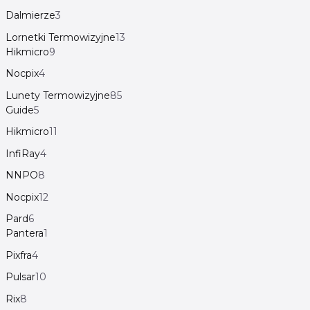
Dalmierze
3
Lornetki Termowizyjne
13
Hikmicro
9
Nocpix
4
Lunety Termowizyjne
85
Guide
5
Hikmicro
11
InfiRay
4
NNPO
8
Nocpix
12
Pard
6
Pantera
1
Pixfra
4
Pulsar
10
Rix
8