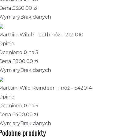
Cena £
350.00
zł
Wymiary
Brak danych
Marttiini Witch Tooth nóż – 2121010
Opinie
Oceniono
0
na 5
Cena £
800.00
zł
Wymiary
Brak danych
Marttiini Wild Reindeer 11 nóż – 542014
Opinie
Oceniono
0
na 5
Cena £
400.00
zł
Wymiary
Brak danych
Podobne produkty