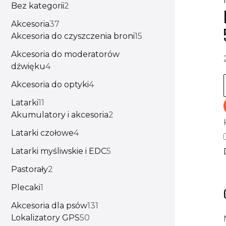
Bez kategorii
2
Akcesoria
37
Akcesoria do czyszczenia broni
15
Akcesoria do moderatorów
dźwięku
4
Akcesoria do optyki
4
Latarki
11
Akumulatory i akcesoria
2
Latarki czołowe
4
Latarki myśliwskie i EDC
5
Pastorały
2
Plecaki
1
Akcesoria dla psów
131
Lokalizatory GPS
50