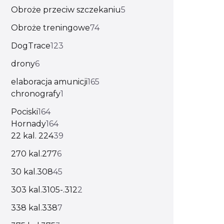
Obroże przeciw szczekaniu
5
Obroże treningowe
74
DogTrace
123
drony
6
elaboracja amunicji
165
chronografy
1
Pociski
164
Hornady
164
22 kal. 224
39
270 kal.277
6
30 kal.308
45
303 kal.3105-.312
2
338 kal.338
7