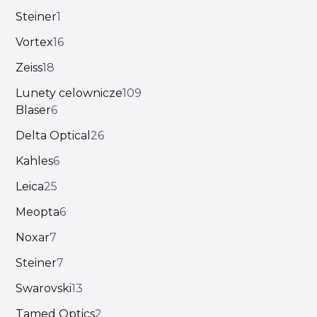
Steiner
1
Vortex
16
Zeiss
18
Lunety celownicze
109
Blaser
6
Delta Optical
26
Kahles
6
Leica
25
Meopta
6
Noxar
7
Steiner
7
Swarovski
13
Tamed Optics
2