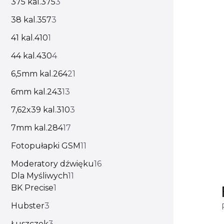
375 kal.375
3
38 kal.357
3
41 kal.410
1
44 kal.430
4
6,5mm kal.264
21
6mm kal.243
13
7,62x39 kal.310
3
7mm kal.284
17
Fotopułapki GSM
11
Moderatory dźwięku
16
Dla Myśliwych
11
BK Precise
1
Hubster
3
Łuszczek
3