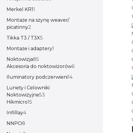
Merkel KR1
1
Montaże na szynę weaver/
picatinny
2
Tikka T3 / T3X
5
Montaże i adaptery
1
Noktowizja
85
Akcesoria do noktowizorów
6
Iluminatory podczerwieni
14
Lunety i Celowniki
Noktowizyjne
53
Hikmicro
15
InfiRay
4
NNPO
8