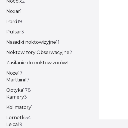
Nocpix
2
Noxar
1
Pard
19
Pulsar
3
Nasadki noktowizyjne
11
Noktowizory Obserwacyjne
2
Zasilanie do noktowizorów
1
Noże
17
Marttiini
17
Optyka
178
Kamery
3
Kolimatory
1
Lornetki
54
Leica
19