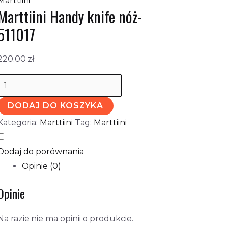
Marttiini
Marttiini Handy knife nóż-
511017
220.00
zł
DODAJ DO KOSZYKA
Kategoria:
Marttiini
Tag:
Marttiini
Dodaj do porównania
Opinie (0)
Opinie
Na razie nie ma opinii o produkcie.