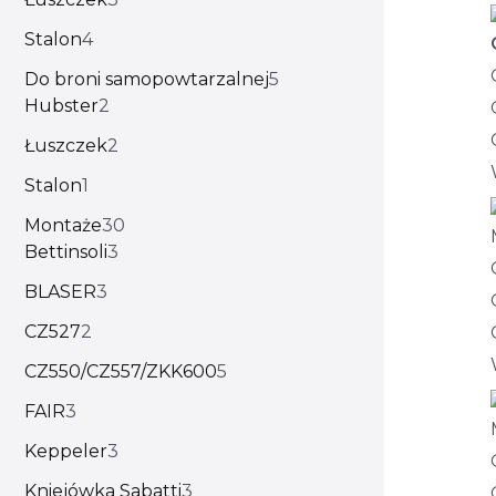
Stalon
4
Do broni samopowtarzalnej
5
Hubster
2
Łuszczek
2
Stalon
1
Montaże
30
Bettinsoli
3
BLASER
3
CZ527
2
CZ550/CZ557/ZKK600
5
FAIR
3
Keppeler
3
Kniejówka Sabatti
3