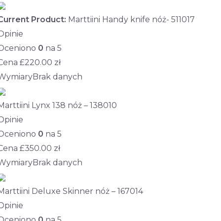
Current Product:
Marttiini Handy knife nóż- 511017
Opinie
Oceniono
0
na 5
Cena £
220.00
zł
Wymiary
Brak danych
Marttiini Lynx 138 nóż – 138010
Opinie
Oceniono
0
na 5
Cena £
350.00
zł
Wymiary
Brak danych
Marttiini Deluxe Skinner nóż – 167014
Opinie
Oceniono
0
na 5