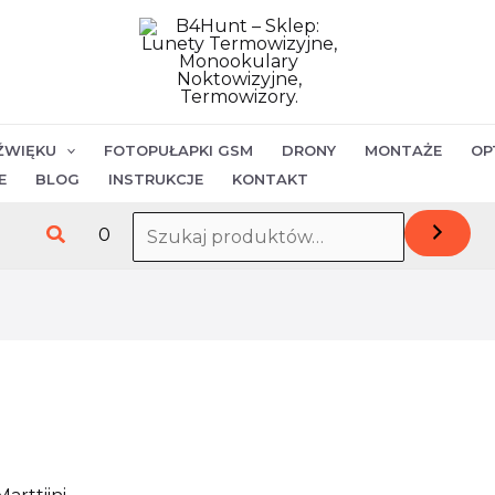
ilość
Marttiini
Handy
knife
nóż-
ŹWIĘKU
FOTOPUŁAPKI GSM
DRONY
MONTAŻE
OP
511017
E
BLOG
INSTRUKCJE
KONTAKT
Szukaj
0