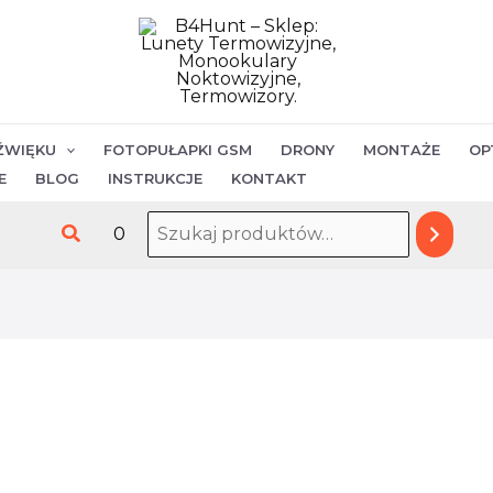
ilość
Luneta
termowizyjna
Thermion
2
ŹWIĘKU
FOTOPUŁAPKI GSM
DRONY
MONTAŻE
OP
XQ35
E
BLOG
INSTRUKCJE
KONTAKT
PRO
Szukaj
0