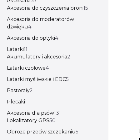
Akcesoria
37
Akcesoria do czyszczenia broni
15
Akcesoria do moderatorów
dźwięku
4
Akcesoria do optyki
4
Latarki
11
Akumulatory i akcesoria
2
Latarki czołowe
4
Latarki myśliwskie i EDC
5
Pastorały
2
Plecaki
1
Akcesoria dla psów
131
Lokalizatory GPS
50
Obroże przeciw szczekaniu
5