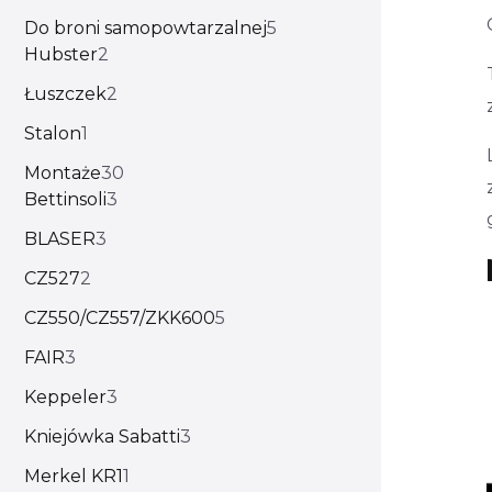
Do broni samopowtarzalnej
5
Hubster
2
Łuszczek
2
Stalon
1
Montaże
30
Bettinsoli
3
BLASER
3
CZ527
2
CZ550/CZ557/ZKK600
5
FAIR
3
Keppeler
3
Kniejówka Sabatti
3
Merkel KR1
1