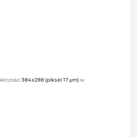
ielczości
384
x288
(piksel 17 µm)
w