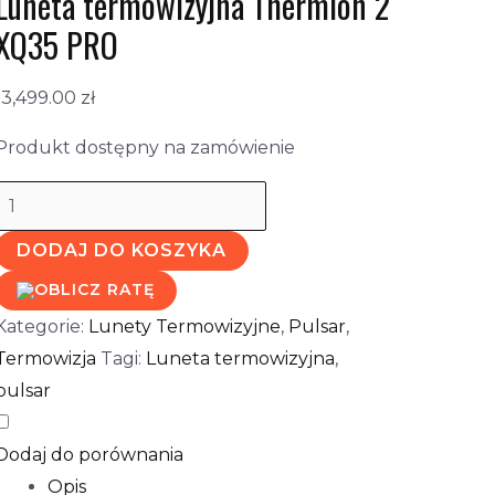
Luneta termowizyjna Thermion 2
XQ35 PRO
13,499.00
zł
Produkt dostępny na zamówienie
DODAJ DO KOSZYKA
Kategorie:
Lunety Termowizyjne
,
Pulsar
,
Termowizja
Tagi:
Luneta termowizyjna
,
pulsar
Dodaj do porównania
Opis