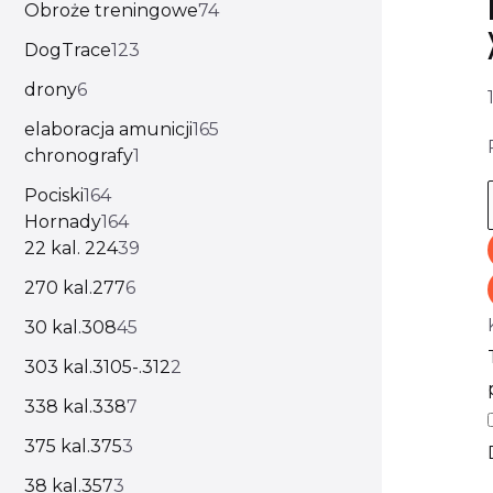
Obroże treningowe
74
DogTrace
123
drony
6
elaboracja amunicji
165
chronografy
1
Pociski
164
Hornady
164
22 kal. 224
39
270 kal.277
6
30 kal.308
45
303 kal.3105-.312
2
338 kal.338
7
375 kal.375
3
38 kal.357
3