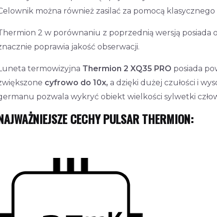
Celownik można również zasilać za pomocą klasycznego
Thermion 2 w porównaniu z poprzednią wersją posiada o
znacznie poprawia jakość obserwacji.
Luneta termowizyjna
Thermion 2 XQ35
PRO
posiada po
zwiększone
cyfrowo do 10x,
a dzięki dużej czułości i w
germanu pozwala wykryć obiekt wielkości sylwetki człow
NAJWAŻNIEJSZE CECHY PULSAR THERMION: