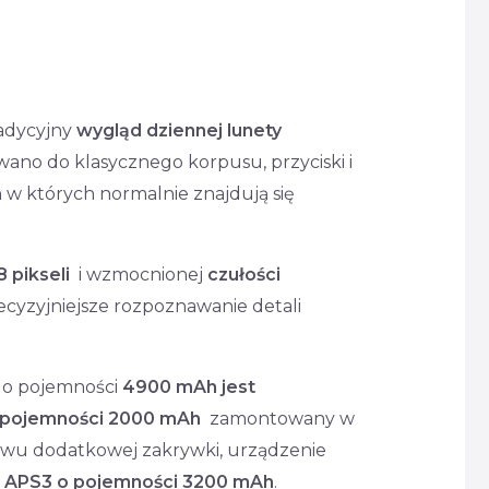
radycyjny
wygląd dziennej lunety
no do klasycznego korpusu, przyciski i
 w których normalnie znajdują się
 pikseli
i wzmocnionej
czułości
cyzyjniejsze rozpoznawanie detali
n o pojemności
4900
mAh jest
 pojemności 2000 mAh
zamontowany w
tawu dodatkowej zakrywki, urządzenie
APS3 o pojemności 3200 mAh
.