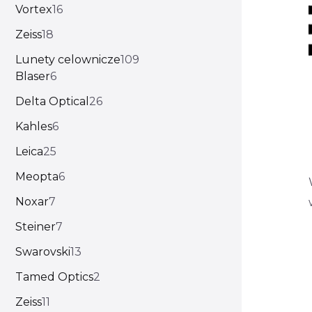
Vortex
16
Zeiss
18
Lunety celownicze
109
Blaser
6
Delta Optical
26
Kahles
6
Leica
25
Meopta
6
Noxar
7
Steiner
7
Swarovski
13
Tamed Optics
2
Zeiss
11