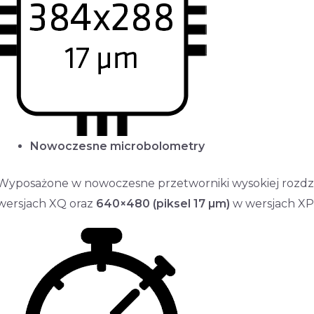
Nowoczesne microbolometry
Wyposażone w nowoczesne przetworniki wysokiej rozdz
wersjach XQ oraz
640×480
(piksel 17 µm)
w wersjach XP