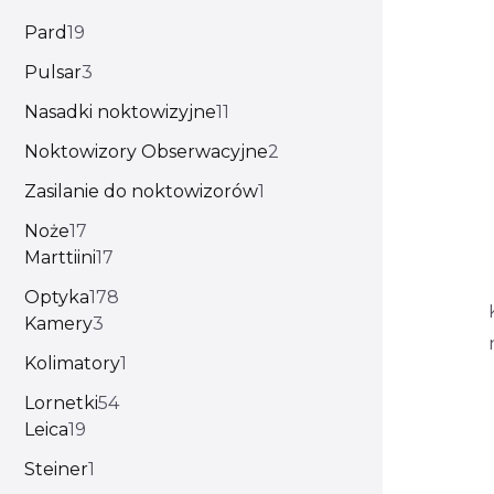
Pard
19
Pulsar
3
Nasadki noktowizyjne
11
Noktowizory Obserwacyjne
2
Zasilanie do noktowizorów
1
Noże
17
Marttiini
17
Optyka
178
Kamery
3
Kolimatory
1
Lornetki
54
Leica
19
Steiner
1