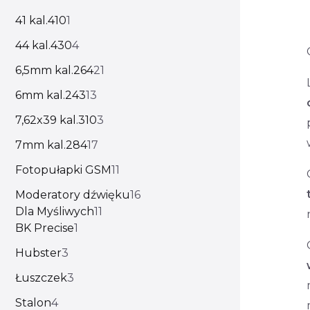
41 kal.410
1
44 kal.430
4
6,5mm kal.264
21
6mm kal.243
13
7,62x39 kal.310
3
7mm kal.284
17
Fotopułapki GSM
11
Moderatory dźwięku
16
Dla Myśliwych
11
BK Precise
1
Hubster
3
Łuszczek
3
Stalon
4