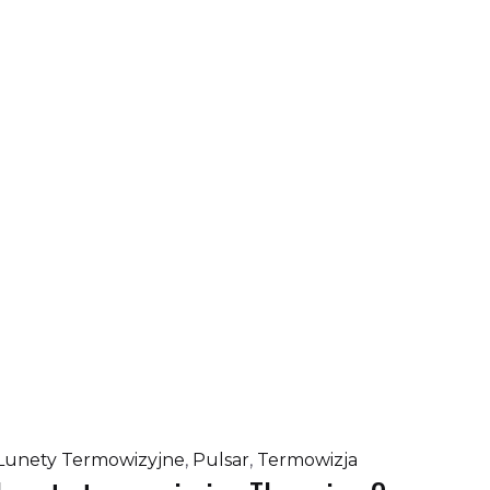
Lunety Termowizyjne
,
Pulsar
,
Termowizja