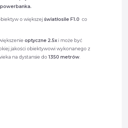
powerbanka.
biektyw o większej
światłosile F1.0
co
większenie
optyczne 2.5x
i może być
ysokiej jakości obiektywowi wykonanego z
ieka na dystansie do
1350 metrów
.