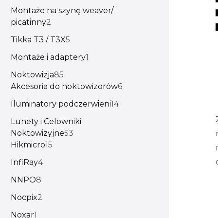
Montaże na szynę weaver/
picatinny
2
Tikka T3 / T3X
5
Montaże i adaptery
1
Noktowizja
85
Akcesoria do noktowizorów
6
Iluminatory podczerwieni
14
Lunety i Celowniki
Noktowizyjne
53
Hikmicro
15
InfiRay
4
NNPO
8
Nocpix
2
Noxar
1