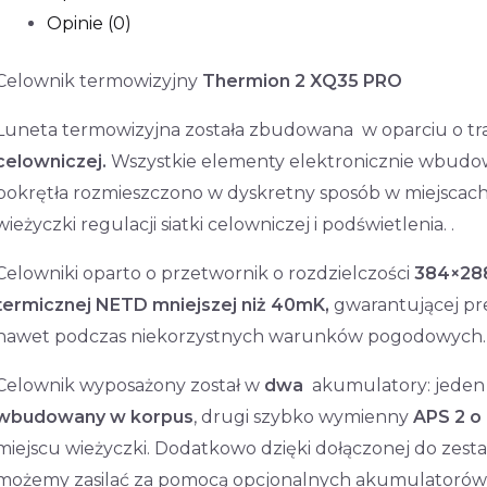
Opinie (0)
Celownik termowizyjny
Thermion 2 XQ35 PRO
Luneta termowizyjna została zbudowana w oparciu o t
celowniczej.
Wszystkie elementy elektronicznie wbudowa
pokrętła rozmieszczono w dyskretny sposób w miejscach
wieżyczki regulacji siatki celowniczej i podświetlenia. .
Celowniki oparto o przetwornik o rozdzielczości
384×288
termicznej NETD mniejszej niż 40mK,
gwarantującej pre
nawet podczas niekorzystnych warunków pogodowych.
Celownik wyposażony został w
dwa
akumulatory
: jede
wbudowany w korpus
, drugi szybko wymienny
APS 2 o
miejscu wieżyczki. Dodatkowo dzięki dołączonej do zes
możemy zasilać za pomocą opcjonalnych akumulatorów