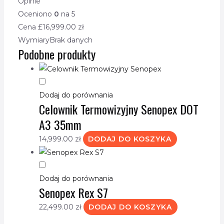
Opinie
Oceniono
0
na 5
Cena £
16,999.00
zł
Wymiary
Brak danych
Podobne produkty
Dodaj do porównania
Celownik Termowizyjny Senopex DOT
A3 35mm
14,999.00
zł
DODAJ DO KOSZYKA
Dodaj do porównania
Senopex Rex S7
22,499.00
zł
DODAJ DO KOSZYKA