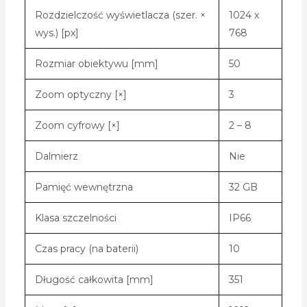
Rozdzielczość wyświetlacza (szer. ×
1024 x
wys.) [px]
768
Rozmiar obiektywu [mm]
50
Zoom optyczny [×]
3
Zoom cyfrowy [×]
2 – 8
Dalmierz
Nie
Pamięć wewnętrzna
32 GB
Klasa szczelności
IP66
Czas pracy (na baterii)
10
Długość całkowita [mm]
351