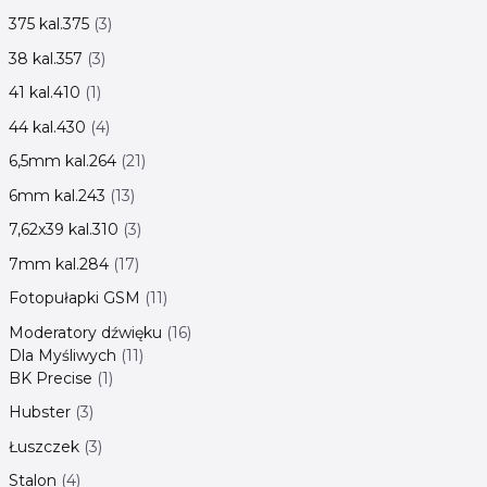
375 kal.375
3
38 kal.357
3
41 kal.410
1
44 kal.430
4
6,5mm kal.264
21
6mm kal.243
13
7,62x39 kal.310
3
7mm kal.284
17
Fotopułapki GSM
11
Moderatory dźwięku
16
Dla Myśliwych
11
BK Precise
1
Hubster
3
Łuszczek
3
Stalon
4