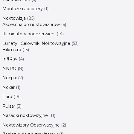
Montaże i adaptery
1
Noktowizja
85
Akcesoria do noktowizorów
6
Iluminatory podczerwieni
14
Lunety i Celowniki Noktowizyjne
53
Hikmicro
15
InfiRay
4
NNPO
8
Nocpix
2
Noxar
1
Pard
19
Pulsar
3
Nasadki noktowizyjne
11
Noktowizory Obserwacyjne
2