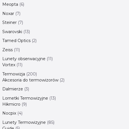
Meopta
6
Noxar
7
Steiner
7
Swarovski
13
Tamed Optics
2
Zeiss
11
Lunety obserwacyjne
11
Vortex
11
Termowizja
200
Akcesoria do termowizorów
2
Dalmierze
3
Lornetki Termowizyjne
13
Hikmicro
9
Nocpix
4
Lunety Termowizyjne
85
Guide
5