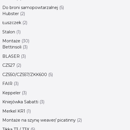
Do broni samopowtarzalnej
5
Hubster
2
Łuszczek
2
Stalon
1
Montaże
30
Bettinsoli
3
BLASER
3
CZ527
2
CZ550/CZ557/ZKK600
5
FAIR
3
Keppeler
3
Kniejówka Sabatti
3
Merkel KR1
1
Montaże na szynę weaver/ picatinny
2
Tikka T3 / T3X
5