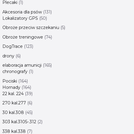
Plecaki
1
Akcesoria dla psów
131
Lokalizatory GPS
50
Obroże przeciw szczekaniu
5
Obroże treningowe
74
DogTrace
123
drony
6
elaboracja amunicji
165
chronografy
1
Pociski
164
Hornady
164
22 kal. 224
39
270 kal.277
6
30 kal.308
45
303 kal.3105-.312
2
338 kal.338
7