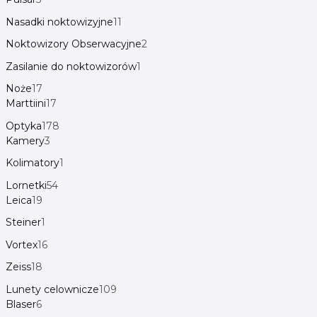
Nasadki noktowizyjne
11
Noktowizory Obserwacyjne
2
Zasilanie do noktowizorów
1
Noże
17
Marttiini
17
Optyka
178
Kamery
3
Kolimatory
1
Lornetki
54
Leica
19
Steiner
1
Vortex
16
Zeiss
18
Lunety celownicze
109
Blaser
6