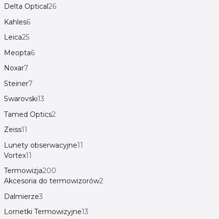
Delta Optical
26
Kahles
6
Leica
25
Meopta
6
Noxar
7
Steiner
7
Swarovski
13
Tamed Optics
2
Zeiss
11
Lunety obserwacyjne
11
Vortex
11
Termowizja
200
Akcesoria do termowizorów
2
Dalmierze
3
Lornetki Termowizyjne
13