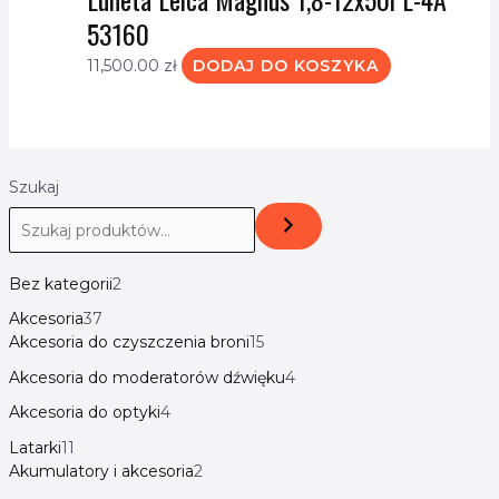
53160
11,500.00
zł
DODAJ DO KOSZYKA
Szukaj
Bez kategorii
2
Akcesoria
37
Akcesoria do czyszczenia broni
15
Akcesoria do moderatorów dźwięku
4
Akcesoria do optyki
4
Latarki
11
Akumulatory i akcesoria
2