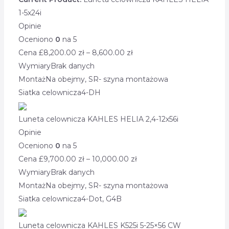
1-5x24i
Opinie
Oceniono
0
na 5
Cena £
8,200.00
zł
–
8,600.00
zł
Wymiary
Brak danych
Montaż
Na obejmy, SR- szyna montażowa
Siatka celownicza
4-DH
Luneta celownicza KAHLES HELIA 2,4-12x56i
Opinie
Oceniono
0
na 5
Cena £
9,700.00
zł
–
10,000.00
zł
Wymiary
Brak danych
Montaż
Na obejmy, SR- szyna montażowa
Siatka celownicza
4-Dot, G4B
Luneta celownicza KAHLES K525i 5-25×56 CW