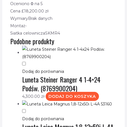
Oceniono
0
na 5
Cena £
18,200.00
zł
Wymiary
Brak danych
Montaż
-
Siatka celownicza
SKMR4
Podobne produkty
Dodaj do porównania
Luneta Steiner Ranger 4 1-4×24
Podśw. (8769900204)
4,300.00
zł
DODAJ DO KOSZYKA
Dodaj do porównania
Luneta Leica Magnus 1,8-12x50i L-4A