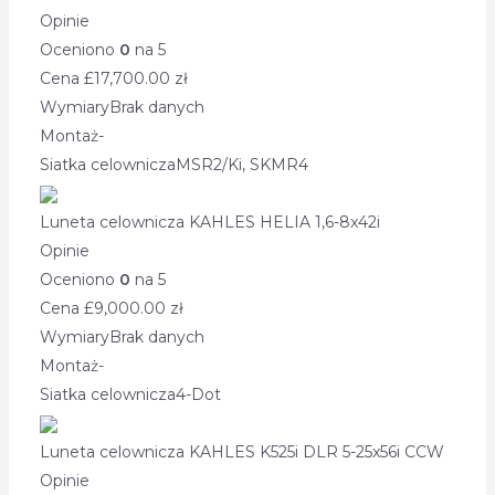
Opinie
Oceniono
0
na 5
Cena £
17,700.00
zł
Wymiary
Brak danych
Montaż
-
Siatka celownicza
MSR2/Ki, SKMR4
Luneta celownicza KAHLES HELIA 1,6-8x42i
Opinie
Oceniono
0
na 5
Cena £
9,000.00
zł
Wymiary
Brak danych
Montaż
-
Siatka celownicza
4-Dot
Luneta celownicza KAHLES K525i DLR 5-25x56i CCW
Opinie