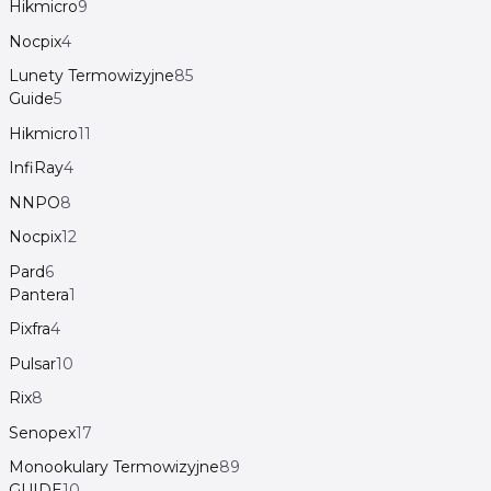
Hikmicro
9
Nocpix
4
Lunety Termowizyjne
85
Guide
5
Hikmicro
11
InfiRay
4
NNPO
8
Nocpix
12
Pard
6
Pantera
1
Pixfra
4
Pulsar
10
Rix
8
Senopex
17
Monookulary Termowizyjne
89
GUIDE
10