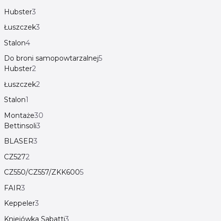
Hubster
3
Łuszczek
3
Stalon
4
Do broni samopowtarzalnej
5
Hubster
2
Łuszczek
2
Stalon
1
Montaże
30
Bettinsoli
3
BLASER
3
CZ527
2
CZ550/CZ557/ZKK600
5
FAIR
3
Keppeler
3
Kniejówka Sabatti
3