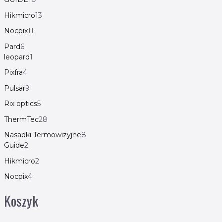
Hikmicro
13
Nocpix
11
Pard
6
leopard
1
Pixfra
4
Pulsar
9
Rix optics
5
ThermTec
28
Nasadki Termowizyjne
8
Guide
2
Hikmicro
2
Nocpix
4
Koszyk