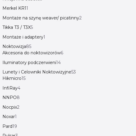
Merkel KR1
1
Montaże na szynę weaver/ picatinny
2
Tikka T3 / T3X
5
Montaże i adaptery
1
Noktowizja
85
Akcesoria do noktowizorów
6
Iluminatory podczerwieni
14
Lunety i Celowniki Noktowizyjne
53
Hikmicro
15
InfiRay
4
NNPO
8
Nocpix
2
Noxar
1
Pard
19
Pulsar
3