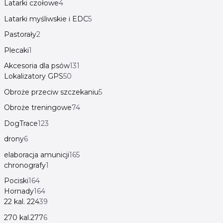
Latarki czołowe
4
Latarki myśliwskie i EDC
5
Pastorały
2
Plecaki
1
Akcesoria dla psów
131
Lokalizatory GPS
50
Obroże przeciw szczekaniu
5
Obroże treningowe
74
DogTrace
123
drony
6
elaboracja amunicji
165
chronografy
1
Pociski
164
Hornady
164
22 kal. 224
39
270 kal.277
6