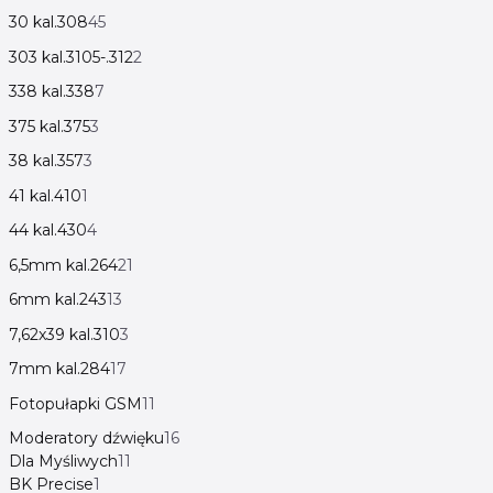
30 kal.308
45
303 kal.3105-.312
2
338 kal.338
7
375 kal.375
3
38 kal.357
3
41 kal.410
1
44 kal.430
4
6,5mm kal.264
21
6mm kal.243
13
7,62x39 kal.310
3
7mm kal.284
17
Fotopułapki GSM
11
Moderatory dźwięku
16
Dla Myśliwych
11
BK Precise
1