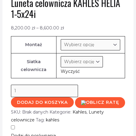
Luneta celownicza KAHLES HELIA
1-5x24i
8,200.00
zł
–
8,600.00
zł
Montaż
Siatka
celownicza
Wyczyść
DODAJ DO KOSZYKA
SKU:
Brak danych
Kategorie:
Kahles
,
Lunety
celownicze
Tag:
kahles
Dodaj do porównania