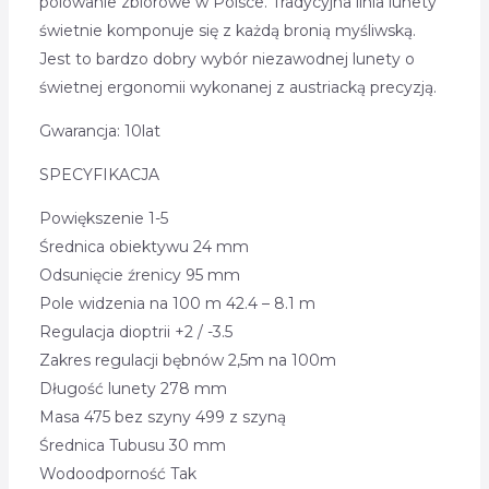
polowanie zbiorowe w Polsce. Tradycyjna linia lunety
świetnie komponuje się z każdą bronią myśliwską.
Jest to bardzo dobry wybór niezawodnej lunety o
świetnej ergonomii wykonanej z austriacką precyzją.
Gwarancja: 10lat
SPECYFIKACJA
Powiększenie 1-5
Średnica obiektywu 24 mm
Odsunięcie źrenicy 95 mm
Pole widzenia na 100 m 42.4 – 8.1 m
Regulacja dioptrii +2 / -3.5
Zakres regulacji bębnów 2,5m na 100m
Długość lunety 278 mm
Masa 475 bez szyny 499 z szyną
Średnica Tubusu 30 mm
Wodoodporność Tak