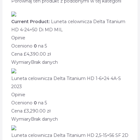
Porównaj ten produkt z podobnymi w tej kategorii
Current Product:
Luneta celownicza Delta Titanium
HD 4-24×50 Di MD MIL
Opinie
Oceniono
0
na 5
Cena £
4,390.00
zł
Wymiary
Brak danych
Luneta celownicza Delta Titanium HD 1-6×24 4A-S
2023
Opinie
Oceniono
0
na 5
Cena £
3,290.00
zł
Wymiary
Brak danych
Luneta celownicza Delta Titanium HD 2,5-15×56 SF 2D