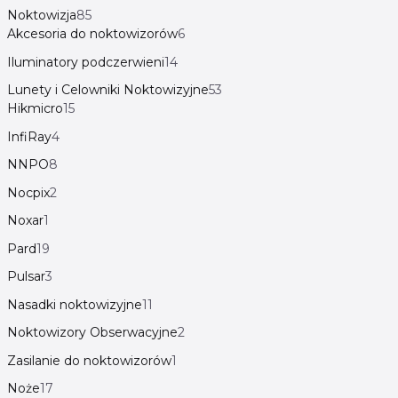
Noktowizja
85
Akcesoria do noktowizorów
6
Iluminatory podczerwieni
14
Lunety i Celowniki Noktowizyjne
53
Hikmicro
15
InfiRay
4
NNPO
8
Nocpix
2
Noxar
1
Pard
19
Pulsar
3
Nasadki noktowizyjne
11
Noktowizory Obserwacyjne
2
Zasilanie do noktowizorów
1
Noże
17