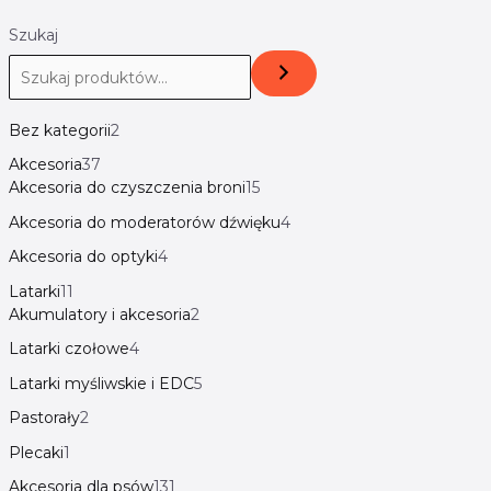
Szukaj
Bez kategorii
2
Akcesoria
37
Akcesoria do czyszczenia broni
15
Akcesoria do moderatorów dźwięku
4
Akcesoria do optyki
4
Latarki
11
Akumulatory i akcesoria
2
Latarki czołowe
4
Latarki myśliwskie i EDC
5
Pastorały
2
Plecaki
1
Akcesoria dla psów
131