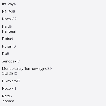
InfiRay
4
NNPO
8
Nocpix
12
Pard
6
Pantera
1
Pixfra
4
Pulsar
10
Rix
8
Senopex
17
Monookulary Termowizyjne
89
GUIDE
10
Hikmicro
13
Nocpix
11
Pard
6
leopard
1