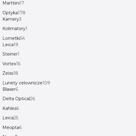
Marttiini
17
Optyka
178
Kamery
3
Kolimatory
1
Lornetki
54
Leica
19
Steiner
1
Vortex
16
Zeiss
18
Lunety celownicze
109
Blaser
6
Delta Optical
26
Kahles
6
Leica
25
Meopta
6