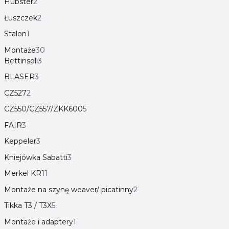
Hubster
2
Łuszczek
2
Stalon
1
Montaże
30
Bettinsoli
3
BLASER
3
CZ527
2
CZ550/CZ557/ZKK600
5
FAIR
3
Keppeler
3
Kniejówka Sabatti
3
Merkel KR1
1
Montaże na szynę weaver/ picatinny
2
Tikka T3 / T3X
5
Montaże i adaptery
1