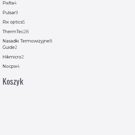
Pixfra
4
Pulsar
9
Rix optics
5
ThermTec
28
Nasadki Termowizyjne
8
Guide
2
Hikmicro
2
Nocpix
4
Koszyk