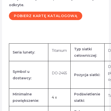
odkryte.
POBIERZ KARTĘ KATALOGOWĄ
Typ siatki
Titanium
D
Seria lunety:
celowniczej:
D
Symbol u
DO-2465
p
Pozycja siatki:
dostawcy:
o
Minimalne
Podświetlenie
T
4 x
powiększenie:
siatki: