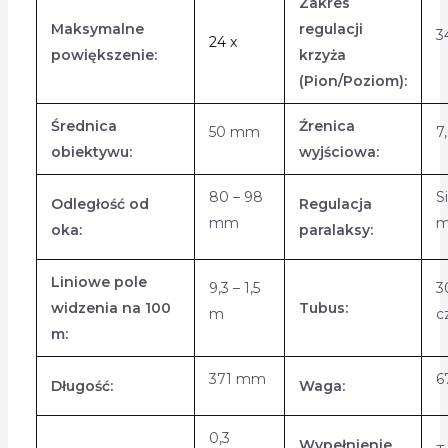
Zakres
Maksymalne
regulacji
3
24 x
powiększenie:
krzyża
(Pion/Poziom):
Średnica
Źrenica
50 mm
7
obiektywu:
wyjściowa:
80 – 98
S
Odległość od
Regulacja
mm
m
oka:
paralaksy:
Liniowe pole
9,3 – 1,5
3
widzenia na 100
Tubus:
m
c
m:
371 mm
6
Długość:
Waga:
0,3
Wypełnienie