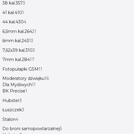
38 kal.357
3
41 kal.410
1
44 kal.430
4
6,5mm kal.264
21
6mm kal.243
13
7,62x39 kal.310
3
7mm kal.284
17
Fotopułapki GSM
11
Moderatory dźwięku
16
Dla Myśliwych
11
BK Precise
1
Hubster
3
Łuszczek
3
Stalon
4
Do broni samopowtarzalnej
5