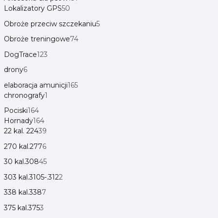
Lokalizatory GPS
50
Obroże przeciw szczekaniu
5
Obroże treningowe
74
DogTrace
123
drony
6
elaboracja amunicji
165
chronografy
1
Pociski
164
Hornady
164
22 kal. 224
39
270 kal.277
6
30 kal.308
45
303 kal.3105-.312
2
338 kal.338
7
375 kal.375
3