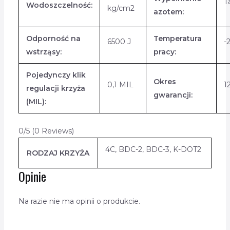
T
Wodoszczelność:
kg/cm2
azotem:
Odporność na
Temperatura
6500 J
-
wstrząsy:
pracy:
Pojedynczy klik
Okres
0,1 MIL
1
regulacji krzyża
gwarancji:
(MIL):
0/5
(0 Reviews)
4C, BDC-2, BDC-3, K-DOT2
RODZAJ KRZYŻA
Opinie
Na razie nie ma opinii o produkcie.