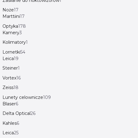
Zasilanie do noktowizorów
1
Noże
17
Marttiini
17
Optyka
178
Kamery
3
Kolimatory
1
Lornetki
54
Leica
19
Steiner
1
Vortex
16
Zeiss
18
Lunety celownicze
109
Blaser
6
Delta Optical
26
Kahles
6
Leica
25