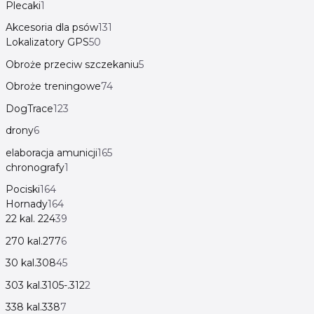
Plecaki
1
Akcesoria dla psów
131
Lokalizatory GPS
50
Obroże przeciw szczekaniu
5
Obroże treningowe
74
DogTrace
123
drony
6
elaboracja amunicji
165
chronografy
1
Pociski
164
Hornady
164
22 kal. 224
39
270 kal.277
6
30 kal.308
45
303 kal.3105-.312
2
338 kal.338
7