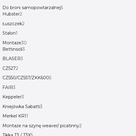
Do broni samopowtarzalnej
5
Hubster
2
Łuszczek
2
Stalon
1
Montaże
30
Bettinsoli
3
BLASER
3
CZ527
2
CZ550/CZ557/ZKK600
5
FAIR
3
Keppeler
3
Kniejówka Sabatti
3
Merkel KR1
1
Montaże na szynę weaver/ picatinny
2
Tikka T3 / T3X
5