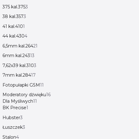
375 kal.375
3
38 kal.357
3
41 kal.410
1
44 kal.430
4
6,5mm kal.264
21
6mm kal.243
13
7,62x39 kal.310
3
7mm kal.284
17
Fotopułapki GSM
11
Moderatory dźwięku
16
Dla Myśliwych
11
BK Precise
1
Hubster
3
Łuszczek
3
Stalon
4