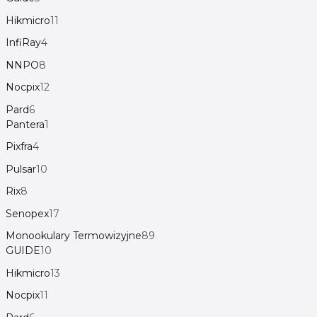
Hikmicro
11
InfiRay
4
NNPO
8
Nocpix
12
Pard
6
Pantera
1
Pixfra
4
Pulsar
10
Rix
8
Senopex
17
Monookulary Termowizyjne
89
GUIDE
10
Hikmicro
13
Nocpix
11