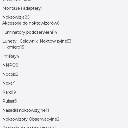
Montaże i adaptery
1
Noktowizja
85
Akcesoria do noktowizorów
6
Iluminatory podczerwieni
14
Lunety i Celowniki Noktowizyjne
53
Hikmicro
15
InfiRay
4
NNPO
8
Nocpix
2
Noxar
1
Pard
19
Pulsar
3
Nasadki noktowizyjne
11
Noktowizory Obserwacyjne
2