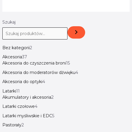
Szukaj
Bez kategorii
2
Akcesoria
37
Akcesoria do czyszczenia broni
15
Akcesoria do moderatorów dźwięku
4
Akcesoria do optyki
4
Latarki
11
Akumulatory i akcesoria
2
Latarki czołowe
4
Latarki myśliwskie i EDC
5
Pastorały
2