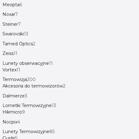
Meopta
6
Noxar
7
Steiner
7
Swarovski
13
Tamed Optics
2
Zeiss
11
Lunety obserwacyjne
11
Vortex
11
Termowizja
200
Akcesoria do termowizorów
2
Dalmierze
3
Lornetki Termowizyjne
13
Hikmicro
9
Nocpix
4
Lunety Termowizyjne
85
Guide
5