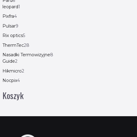
Pard
6
leopard
1
Pixfra
4
Pulsar
9
Rix optics
5
ThermTec
28
Nasadki Termowizyjne
8
Guide
2
Hikmicro
2
Nocpix
4
Koszyk