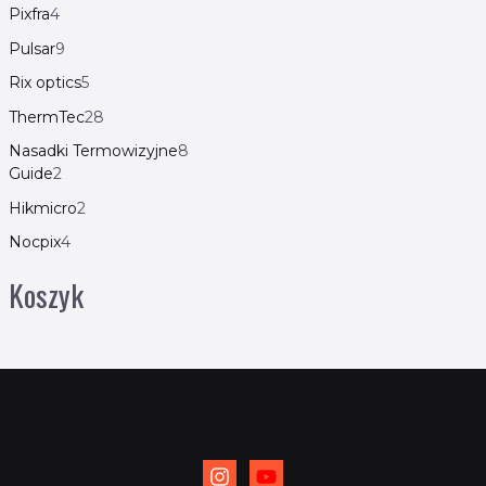
Pixfra
4
Pulsar
9
Rix optics
5
ThermTec
28
Nasadki Termowizyjne
8
Guide
2
Hikmicro
2
Nocpix
4
Koszyk