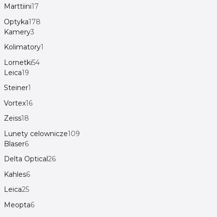
Marttiini
17
Optyka
178
Kamery
3
Kolimatory
1
Lornetki
54
Leica
19
Steiner
1
Vortex
16
Zeiss
18
Lunety celownicze
109
Blaser
6
Delta Optical
26
Kahles
6
Leica
25
Meopta
6