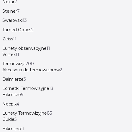
Noxar
7
Steiner
7
Swarovski
13
Tamed Optics
2
Zeiss
11
Lunety obserwacyjne
11
Vortex
11
Termowizja
200
Akcesoria do termowizorów
2
Dalmierze
3
Lornetki Termowizyjne
13
Hikmicro
9
Nocpix
4
Lunety Termowizyjne
85
Guide
5
Hikmicro
11