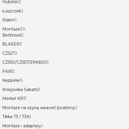
Hubster
2
Łuszczek
2
Stalon
1
Montaże
30
Bettinsoli
3
BLASER
3
CZ527
2
CZ550/CZ557/ZKK600
5
FAIR
3
Keppeler
3
Kniejówka Sabatti
3
Merkel KR1
1
Montaże na szynę weaver/ picatinny
2
Tikka T3 / T3X
5
Montaże i adaptery
1