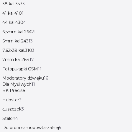
38 kal.357
3
41 kal.410
1
44 kal.430
4
6,5mm kal.264
21
6mm kal.243
13
7,62x39 kal.310
3
7mm kal.284
17
Fotopułapki GSM
11
Moderatory dźwięku
16
Dla Myśliwych
11
BK Precise
1
Hubster
3
Łuszczek
3
Stalon
4
Do broni samopowtarzalnej
5