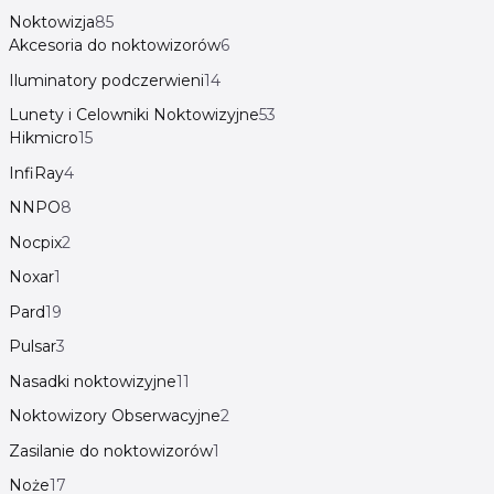
Noktowizja
85
Akcesoria do noktowizorów
6
Iluminatory podczerwieni
14
Lunety i Celowniki Noktowizyjne
53
Hikmicro
15
InfiRay
4
NNPO
8
Nocpix
2
Noxar
1
Pard
19
Pulsar
3
Nasadki noktowizyjne
11
Noktowizory Obserwacyjne
2
Zasilanie do noktowizorów
1
Noże
17