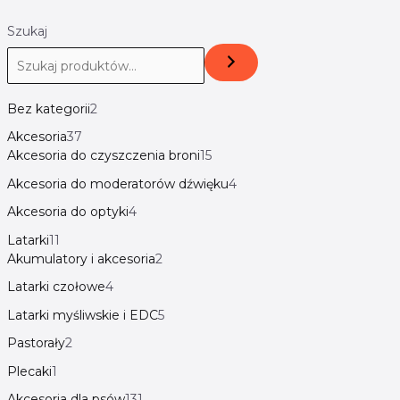
Szukaj
Bez kategorii
2
Akcesoria
37
Akcesoria do czyszczenia broni
15
Akcesoria do moderatorów dźwięku
4
Akcesoria do optyki
4
Latarki
11
Akumulatory i akcesoria
2
Latarki czołowe
4
Latarki myśliwskie i EDC
5
Pastorały
2
Plecaki
1
Akcesoria dla psów
131