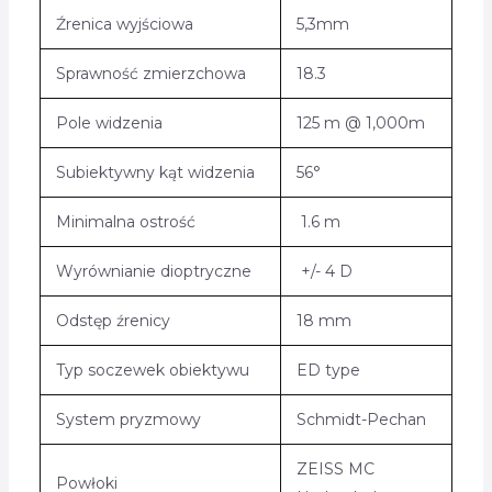
Źrenica wyjściowa
5,3mm
Sprawność zmierzchowa
18.3
Pole widzenia
125 m @ 1,000m
Subiektywny kąt widzenia
56°
Minimalna ostrość
1.6 m
Wyrównianie dioptryczne
+/- 4 D
Odstęp źrenicy
18 mm
Typ soczewek obiektywu
ED type
System pryzmowy
Schmidt-Pechan
ZEISS MC
Powłoki