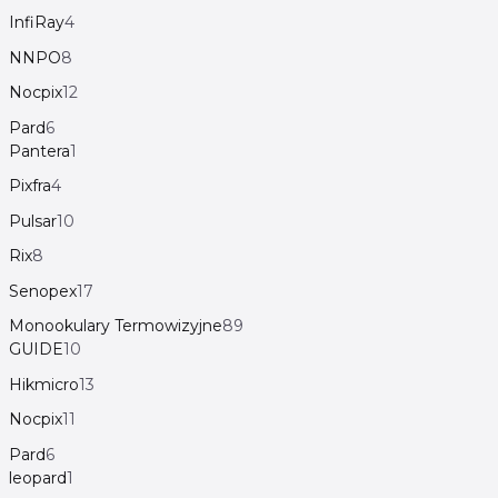
InfiRay
4
NNPO
8
Nocpix
12
Pard
6
Pantera
1
Pixfra
4
Pulsar
10
Rix
8
Senopex
17
Monookulary Termowizyjne
89
GUIDE
10
Hikmicro
13
Nocpix
11
Pard
6
leopard
1