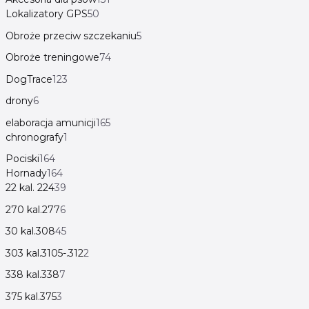
Lokalizatory GPS
50
Obroże przeciw szczekaniu
5
Obroże treningowe
74
DogTrace
123
drony
6
elaboracja amunicji
165
chronografy
1
Pociski
164
Hornady
164
22 kal. 224
39
270 kal.277
6
30 kal.308
45
303 kal.3105-.312
2
338 kal.338
7
375 kal.375
3