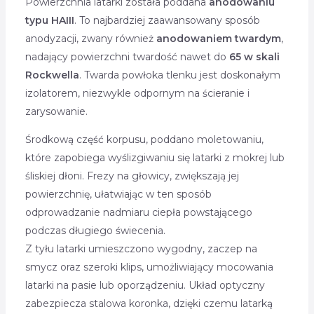
Powierzchnia latarki została poddana
anodowaniu
typu HAIII
. To najbardziej zaawansowany sposób
anodyzacji, zwany również
anodowaniem twardym
,
nadający powierzchni twardość nawet do
65 w skali
Rockwella
. Twarda powłoka tlenku jest doskonałym
izolatorem, niezwykle odpornym na ścieranie i
zarysowanie.
Środkową część korpusu, poddano moletowaniu,
które zapobiega wyślizgiwaniu się latarki z mokrej lub
śliskiej dłoni. Frezy na głowicy, zwiększają jej
powierzchnię, ułatwiając w ten sposób
odprowadzanie nadmiaru ciepła powstającego
podczas długiego świecenia.
Z tyłu latarki umieszczono wygodny, zaczep na
smycz oraz szeroki klips, umożliwiający mocowania
latarki na pasie lub oporządzeniu. Układ optyczny
zabezpiecza stalowa koronka, dzięki czemu latarką