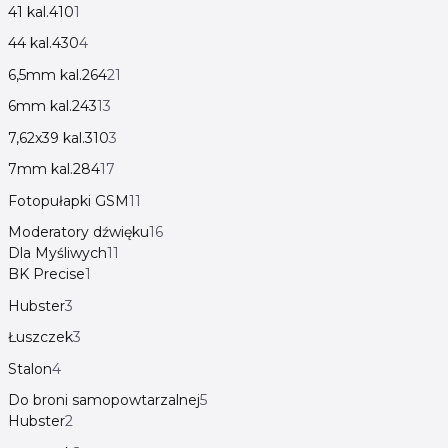
41 kal.410
1
44 kal.430
4
6,5mm kal.264
21
6mm kal.243
13
7,62x39 kal.310
3
7mm kal.284
17
Fotopułapki GSM
11
Moderatory dźwięku
16
Dla Myśliwych
11
BK Precise
1
Hubster
3
Łuszczek
3
Stalon
4
Do broni samopowtarzalnej
5
Hubster
2