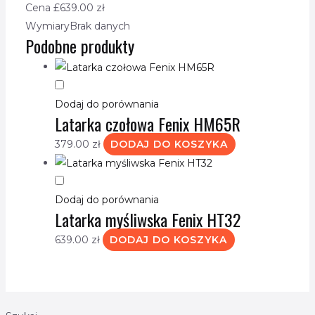
Cena £
639.00
zł
Wymiary
Brak danych
Podobne produkty
Dodaj do porównania
Latarka czołowa Fenix HM65R
379.00
zł
DODAJ DO KOSZYKA
Dodaj do porównania
Latarka myśliwska Fenix HT32
639.00
zł
DODAJ DO KOSZYKA