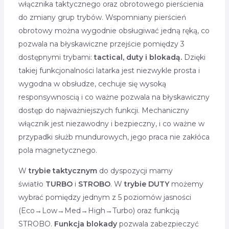
włącznika taktycznego oraz obrotowego pierścienia
do zmiany grup trybów. Wspomniany pierścień
obrotowy można wygodnie obsługiwać jedną ręką, co
pozwala na błyskawiczne przejście pomiędzy 3
dostępnymi trybami:
tactical, duty i blokadą.
Dzięki
takiej funkcjonalności latarka jest niezwykle prosta i
wygodna w obsłudze, cechuje się wysoką
responsywnoscią i co ważne pozwala na błyskawiczny
dostęp do najważniejszych funkcji. Mechaniczny
włącznik jest niezawodny i bezpieczny, i co ważne w
przypadki służb mundurowych, jego praca nie zakłóca
pola magnetycznego.
W
trybie taktycznym
do dyspozycji mamy
światło
TURBO
i
STROBO
. W
trybie DUTY
możemy
wybrać pomiędzy jednym z 5 poziomów jasności
(Eco→Low→Med→High→Turbo) oraz funkcją
STROBO.
Funkcja blokady
pozwala zabezpieczyć