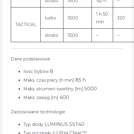
strobo
3500
152 h
–
1 h 50
turbo
3500
320
min
TACTICAL
strobo
3500
–
–
Dane podstawowe
8
Ilość trybów
85 h
Maks. czas pracy [h min]
5000
Maks. strumień świetlny [lm]
400
Maks. zasięg [m]
Zastosowane technologie
LUMINUS SST40
Typ diody
z Ultra Clear™
Typ soczewki