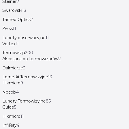
Steiner
7
Swarovski
13
Tamed Optics
2
Zeiss
11
Lunety obserwacyjne
11
Vortex
11
Termowizja
200
Akcesoria do termowizorów
2
Dalmierze
3
Lornetki Termowizyjne
13
Hikmicro
9
Nocpix
4
Lunety Termowizyjne
85
Guide
5
Hikmicro
11
InfiRay
4