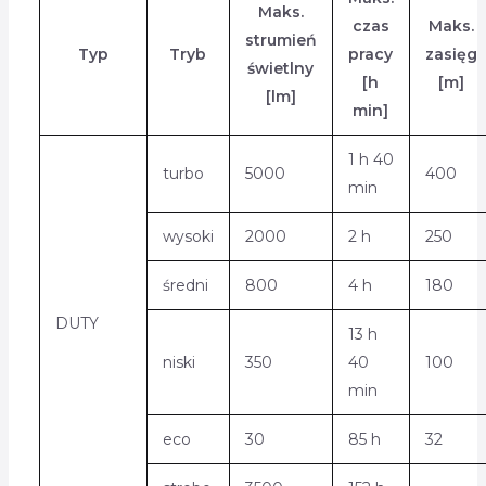
Maks.
czas
Maks.
strumień
Typ
Tryb
pracy
zasięg
świetlny
[h
[m]
[lm]
min]
1 h 40
turbo
5000
400
min
wysoki
2000
2 h
250
średni
800
4 h
180
DUTY
13 h
niski
350
40
100
min
eco
30
85 h
32