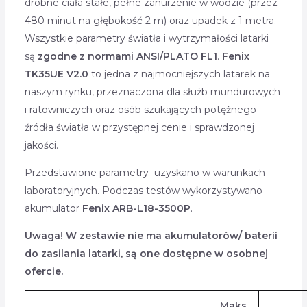
drobne ciała stałe, pełne zanurzenie w wodzie (przez
480 minut na głębokość 2 m) oraz upadek z 1 metra.
Wszystkie parametry światła i wytrzymałości latarki
są
zgodne z normami ANSI/PLATO FL1
.
Fenix
TK35UE V2.0
to jedna z najmocniejszych latarek na
naszym rynku, przeznaczona dla służb mundurowych
i ratowniczych oraz osób szukających potężnego
źródła światła w przystępnej cenie i sprawdzonej
jakości.
Przedstawione parametry uzyskano w warunkach
laboratoryjnych. Podczas testów wykorzystywano
akumulator
Fenix ARB-L18-3500P
.
Uwaga! W zestawie nie ma akumulatorów/ baterii
do zasilania latarki, są one dostępne w osobnej
ofercie.
Maks.