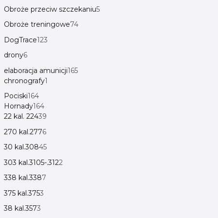
Obroże przeciw szczekaniu
5
Obroże treningowe
74
DogTrace
123
drony
6
elaboracja amunicji
165
chronografy
1
Pociski
164
Hornady
164
22 kal. 224
39
270 kal.277
6
30 kal.308
45
303 kal.3105-.312
2
338 kal.338
7
375 kal.375
3
38 kal.357
3