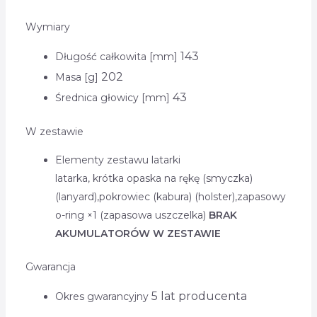
Wymiary
143
Długość całkowita [mm]
202
Masa [g]
43
Średnica głowicy [mm]
W zestawie
Elementy zestawu latarki
latarka,
krótka opaska na rękę (smyczka)
(lanyard),
pokrowiec (kabura) (holster),
zapasowy
o-ring ×1 (zapasowa uszczelka)
BRAK
AKUMULATORÓW W ZESTAWIE
Gwarancja
5 lat producenta
Okres gwarancyjny