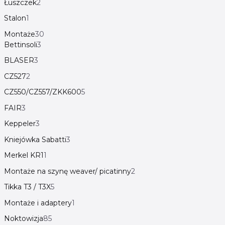
Łuszczek
2
Stalon
1
Montaże
30
Bettinsoli
3
BLASER
3
CZ527
2
CZ550/CZ557/ZKK600
5
FAIR
3
Keppeler
3
Kniejówka Sabatti
3
Merkel KR1
1
Montaże na szynę weaver/ picatinny
2
Tikka T3 / T3X
5
Montaże i adaptery
1
Noktowizja
85