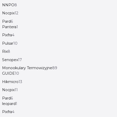
NNPO
8
Nocpix
12
Pard
6
Pantera
1
Pixfra
4
Pulsar
10
Rix
8
Senopex
17
Monookulary Termowizyjne
89
GUIDE
10
Hikmicro
13
Nocpix
11
Pard
6
leopard
1
Pixfra
4