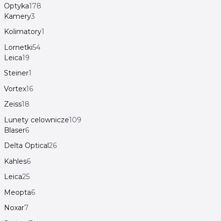
Optyka
178
Kamery
3
Kolimatory
1
Lornetki
54
Leica
19
Steiner
1
Vortex
16
Zeiss
18
Lunety celownicze
109
Blaser
6
Delta Optical
26
Kahles
6
Leica
25
Meopta
6
Noxar
7