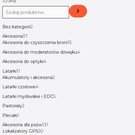
Szukaj
Bez kategorii
2
Akcesoria
37
Akcesoria do czyszczenia broni
15
Akcesoria do moderatorów dźwięku
4
Akcesoria do optyki
4
Latarki
11
Akumulatory i akcesoria
2
Latarki czołowe
4
Latarki myśliwskie i EDC
5
Pastorały
2
Plecaki
1
Akcesoria dla psów
131
Lokalizatory GPS
50