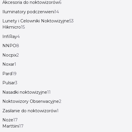
Akcesoria do noktowizorów
6
Iluminatory podczerwieni
14
Lunety i Celowniki Noktowizyjne
53
Hikmicro
15
InfiRay
4
NNPO
8
Nocpix
2
Noxar
1
Pard
19
Pulsar
3
Nasadki noktowizyjne
11
Noktowizory Obserwacyjne
2
Zasilanie do noktowizorów
1
Noże
17
Marttiini
17