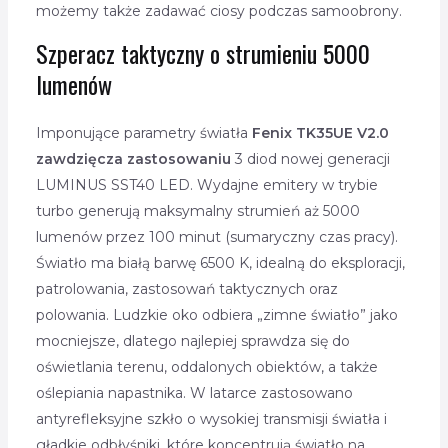
możemy także zadawać ciosy podczas samoobrony.
Szperacz taktyczny o strumieniu 5000
lumenów
Imponujące parametry światła
Fenix TK35UE V2.0
zawdzięcza zastosowaniu
3 diod nowej generacji
LUMINUS SST40 LED. Wydajne emitery w trybie
turbo generują maksymalny strumień aż 5000
lumenów przez 100 minut (sumaryczny czas pracy).
Światło ma białą barwę 6500 K, idealną do eksploracji,
patrolowania, zastosowań taktycznych oraz
polowania. Ludzkie oko odbiera „zimne światło” jako
mocniejsze, dlatego najlepiej sprawdza się do
oświetlania terenu, oddalonych obiektów, a także
oślepiania napastnika. W latarce zastosowano
antyrefleksyjne szkło o wysokiej transmisji światła i
gładkie odbłyśniki, które koncentrują światło na