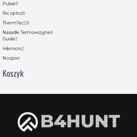
Pulsar
9
Rix optics
5
ThermTec
28
Nasadki Termowizyjne
8
Guide
2
Hikmicro
2
Nocpix
4
Koszyk