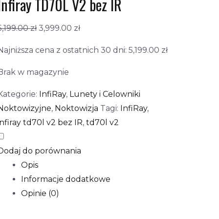
Infiray TD70L V2 bez IR
5,199.00
zł
3,999.00
zł
Najniższa cena z ostatnich 30 dni:
5,199.00
zł
Brak w magazynie
Kategorie:
InfiRay
,
Lunety i Celowniki
Noktowizyjne
,
Noktowizja
Tagi:
InfiRay
,
infiray td70l v2 bez IR
,
td70l v2
Dodaj do porównania
Opis
Informacje dodatkowe
Opinie (0)