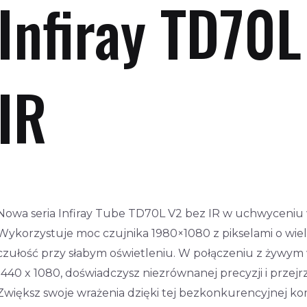
Infiray TD70L
IR
Nowa seria Infiray Tube TD70L V2 bez IR w uchwyceniu
Wykorzystuje moc czujnika 1980×1080 z pikselami o wie
czułość przy słabym oświetleniu. W połączeniu z żywym
1440 x 1080, doświadczysz niezrównanej precyzji i przejr
Zwiększ swoje wrażenia dzięki tej bezkonkurencyjnej kom