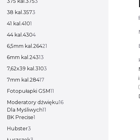
375 kal.375
3
38 kal.357
3
41 kal.410
1
44 kal.430
4
6,5mm kal.264
21
6mm kal.243
13
7,62x39 kal.310
3
7mm kal.284
17
Fotopułapki GSM
11
Moderatory dźwięku
16
Dla Myśliwych
11
BK Precise
1
Hubster
3
Łuszczek
3