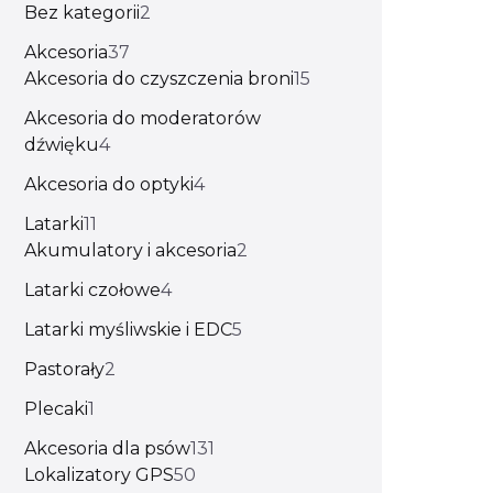
Bez kategorii
2
Akcesoria
37
Akcesoria do czyszczenia broni
15
Akcesoria do moderatorów
dźwięku
4
Akcesoria do optyki
4
Latarki
11
Akumulatory i akcesoria
2
Latarki czołowe
4
Latarki myśliwskie i EDC
5
Pastorały
2
Plecaki
1
Akcesoria dla psów
131
Lokalizatory GPS
50