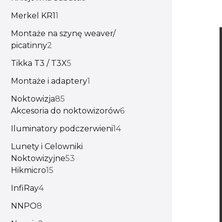
Merkel KR1
1
Montaże na szynę weaver/
picatinny
2
Tikka T3 / T3X
5
Montaże i adaptery
1
Noktowizja
85
Akcesoria do noktowizorów
6
Iluminatory podczerwieni
14
Lunety i Celowniki
Noktowizyjne
53
Hikmicro
15
InfiRay
4
NNPO
8