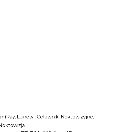
InfiRay
,
Lunety i Celowniki Noktowizyjne
,
Noktowizja