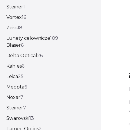
Steiner
1
Vortex
16
Zeiss
18
Lunety celownicze
109
Blaser
6
Delta Optical
26
Kahles
6
Leica
25
Meopta
6
Noxar
7
Steiner
7
Swarovski
13
Tamed Optics
2