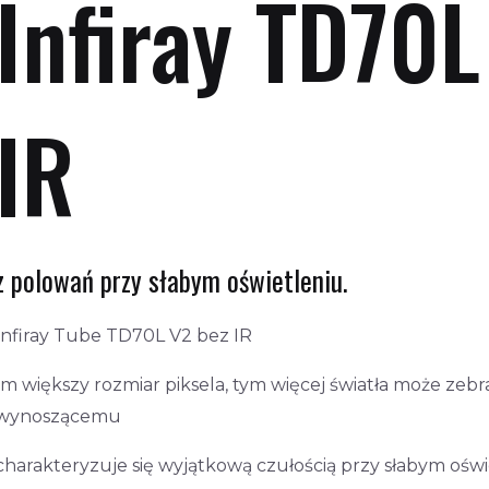
Infiray TD70L
IR
z polowań przy słabym oświetleniu.
Infiray Tube TD70L V2 bez IR
Im większy rozmiar piksela, tym więcej światła może zebra
wynoszącemu
charakteryzuje się wyjątkową czułością przy słabym oświ