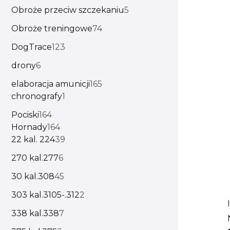
Obroże przeciw szczekaniu
5
Obroże treningowe
74
DogTrace
123
drony
6
elaboracja amunicji
165
chronografy
1
Pociski
164
Hornady
164
22 kal. 224
39
270 kal.277
6
30 kal.308
45
303 kal.3105-.312
2
338 kal.338
7