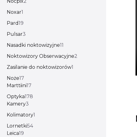
Nocpix
2
Noxar
1
Pard
19
Pulsar
3
Nasadki noktowizyjne
11
Noktowizory Obserwacyjne
2
Zasilanie do noktowizorów
1
Noże
17
Marttiini
17
Optyka
178
Kamery
3
Kolimatory
1
Lornetki
54
Leica
19