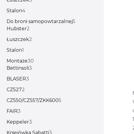
Stalon
4
Do broni samopowtarzalnej
5
Hubster
2
Łuszczek
2
Stalon
1
Montaże
30
Bettinsoli
3
BLASER
3
CZ527
2
CZ550/CZ557/ZKK600
5
FAIR
3
Keppeler
3
Kniejówka Sabatti
3